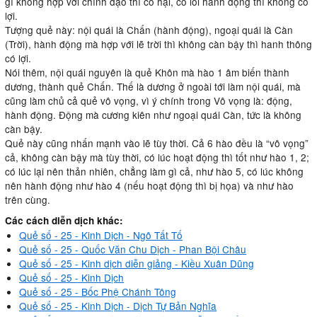
gì không hợp với chính đạo thì có hại, có lỗi hành động thì không có
lợi.
Tượng quẻ này: nội quái là Chấn (hành động), ngoại quái là Càn
(Trời), hành động mà hợp với lẽ trời thì không càn bậy thì hanh thông
có lợi.
Nói thêm, nội quái nguyên là quẻ Khôn mà hào 1 âm biến thành
dương, thành quẻ Chấn. Thế là dương ở ngoài tới làm nội quái, mà
cũng làm chủ cả quẻ vô vọng, vì ý chính trong Vô vọng là: động,
hành động. Động mà cương kiên như ngoại quái Càn, tức là không
càn bậy.
Quẻ này cũng nhấn mạnh vào lẽ tùy thời. Cả 6 hào đều là “vô vọng”
cả, không càn bậy mà tùy thời, có lúc hoạt động thì tốt như hào 1, 2;
có lúc lại nên thản nhiên, chẳng làm gì cả, như hào 5, có lúc không
nên hành động như hào 4 (nếu hoạt động thì bị họa) và như hào
trên cùng.
Các cách diễn dịch khác:
Quẻ số - 25 - Kinh Dịch - Ngô Tất Tố
Quẻ số - 25 - Quốc Văn Chu Dịch - Phan Bội Châu
Quẻ số - 25 - Kinh dịch diễn giảng - Kiều Xuân Dũng
Quẻ số - 25 - Kinh Dịch
Quẻ số - 25 - Bốc Phệ Chánh Tông
Quẻ số - 25 - Kinh Dịch - Dịch Tự Bản Nghĩa