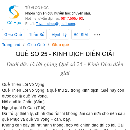
TỬ VI CỔ HỌC
Nhóm nghiên cứu huyền học chuyên sâu.
Hotline tư vấn dịch vụ:
0817.505.493
.
Email:
Tuvancohoc@gmail.com
.
Gieo Quẻ
Thần Số
Mệnh Lý
Bói SIM
Trang chủ
Gieo Quẻ
Gieo quẻ
QUẺ SỐ 25 - KINH DỊCH DIỄN GIẢI
Dưới đây là lời giảng Quẻ số 25 - Kinh Dịch diễn
giải
Quẻ Thiên Lôi Vô Vọng
Quẻ Thiên Lôi Vô Vọng là quẻ thứ 25 trong Kinh dịch. Quẻ này còn
được gọi là quẻ Vô Vọng.
Nội quái là Chấn (Sấm)
Ngoại quái là Càn (Trời)
Đã trở lại thiên lý, chính đạo rồi thì không làm càn nữa cho nên sau
quẻ Phục và quẻ Vô Vọng – càn, bậy.
Không càn bậy thì rất hanh thông, hợp với chính đạo thì có lợi. Cái