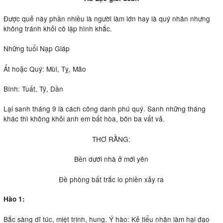
Được quẻ này phần nhiều là người làm lớn hay là quý nhân nhưng
không tránh khỏi cô lập hình khắc.
Những tuổi Nạp Giáp
Ất hoặc Quý: Mùi, Tỵ, Mão
Bính: Tuất, Tý, Dần
Lại sanh tháng 9 là cách công danh phú quý. Sanh những tháng
khác thì không khỏi anh em bất hòa, bôn ba vất vả.
THƠ RẰNG:
Bền dưới nhà ở mới yên
Đề phòng bất trắc lo phiền xảy ra
Hào 1:
Bắc sàng dĩ túc, miệt trinh, hung. Ý hào: Kẻ tiểu nhân làm hại đạo