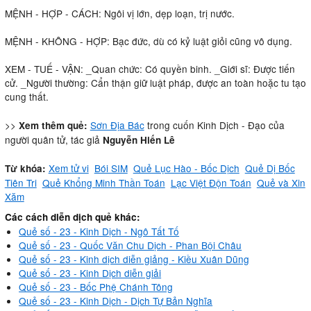
MỆNH - HỢP - CÁCH: Ngôi vị lớn, dẹp loạn, trị nước.
MỆNH - KHÔNG - HỢP: Bạc đức, dù có kỷ luật giỏi cũng vô dụng.
XEM - TUẾ - VẬN: _Quan chức: Có quyền binh. _Giới sĩ: Ðược tiến
cử. _Người thường: Cẩn thận giữ luật pháp, được an toàn hoặc tu tạo
cung thất.
>>
Sơn Địa Bác
trong cuốn Kinh Dịch - Đạo của
Xem thêm quẻ:
người quân tử, tác giả
Nguyễn Hiến Lê
Xem tử vi
Bói SIM
Quẻ Lục Hào - Bốc Dịch
Quẻ Dị Bốc
Từ khóa:
Tiên Tri
Quẻ Khổng Minh Thần Toán
Lạc Việt Độn Toán
Quẻ và Xin
Xăm
Các cách diễn dịch quẻ khác:
Quẻ số - 23 - Kinh Dịch - Ngô Tất Tố
Quẻ số - 23 - Quốc Văn Chu Dịch - Phan Bội Châu
Quẻ số - 23 - Kinh dịch diễn giảng - Kiều Xuân Dũng
Quẻ số - 23 - Kinh Dịch diễn giải
Quẻ số - 23 - Bốc Phệ Chánh Tông
Quẻ số - 23 - Kinh Dịch - Dịch Tự Bản Nghĩa