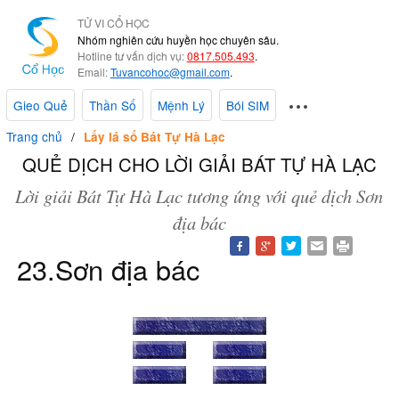
TỬ VI CỔ HỌC
Nhóm nghiên cứu huyền học chuyên sâu.
Hotline tư vấn dịch vụ:
0817.505.493
.
Email:
Tuvancohoc@gmail.com
.
Gieo Quẻ
Thần Số
Mệnh Lý
Bói SIM
Trang chủ
Lấy lá số Bát Tự Hà Lạc
QUẺ DỊCH CHO LỜI GIẢI BÁT TỰ HÀ LẠC
Lời giải Bát Tự Hà Lạc tương ứng với quẻ dịch Sơn
địa bác
23.Sơn địa bác