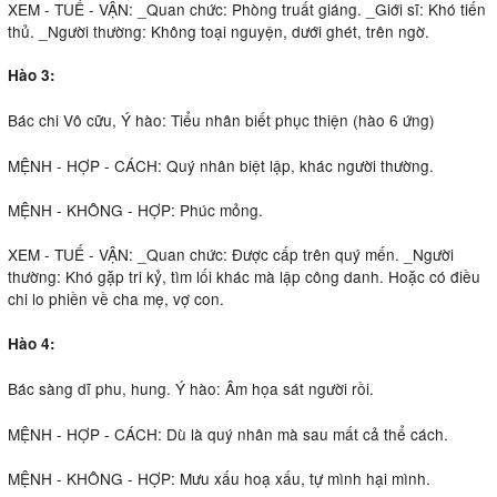
XEM - TUẾ - VẬN: _Quan chức: Phòng truất giáng. _Giới sĩ: Khó tiến
thủ. _Người thường: Không toại nguyện, dưới ghét, trên ngờ.
Hào 3:
Bác chi Vô cữu, Ý hào: Tiểu nhân biết phục thiện (hào 6 ứng)
MỆNH - HỢP - CÁCH: Quý nhân biệt lập, khác người thường.
MỆNH - KHÔNG - HỢP: Phúc mỏng.
XEM - TUẾ - VẬN: _Quan chức: Ðược cấp trên quý mến. _Người
thường: Khó gặp tri kỷ, tìm lối khác mà lập công danh. Hoặc có điều
chi lo phiền về cha mẹ, vợ con.
Hào 4:
Bác sàng dĩ phu, hung. Ý hào: Âm họa sát người rồi.
MỆNH - HỢP - CÁCH: Dù là quý nhân mà sau mất cả thể cách.
MỆNH - KHÔNG - HỢP: Mưu xấu hoạ xấu, tự mình hại mình.