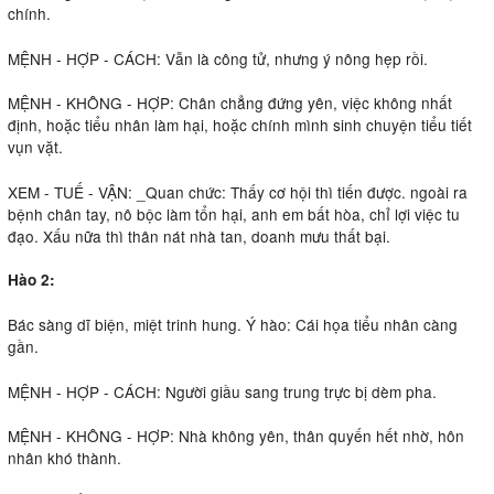
chính.
MỆNH - HỢP - CÁCH: Vẫn là công tử, nhưng ý nông hẹp rồi.
MỆNH - KHÔNG - HỢP: Chân chẳng đứng yên, việc không nhất
định, hoặc tiểu nhân làm hại, hoặc chính mình sinh chuyện tiểu tiết
vụn vặt.
XEM - TUẾ - VẬN: _Quan chức: Thấy cơ hội thì tiến được. ngoài ra
bệnh chân tay, nô bộc làm tổn hại, anh em bất hòa, chỉ lợi việc tu
đạo. Xấu nữa thì thân nát nhà tan, doanh mưu thất bại.
Hào 2:
Bác sàng dĩ biện, miệt trinh hung. Ý hào: Cái họa tiểu nhân càng
gần.
MỆNH - HỢP - CÁCH: Người giầu sang trung trực bị dèm pha.
MỆNH - KHÔNG - HỢP: Nhà không yên, thân quyến hết nhờ, hôn
nhân khó thành.