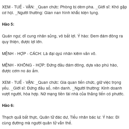
XEM - TUẾ - VẬN: _Quan chức: Phòng bị dèm pha. _Giới sĩ: Khó gặp
cơ hội. _Người thường: Gian nan hình khắc kiện tụng.
Hào 5:
Quán ngư, dĩ cung nhân sủng, vô bất lợi. Ý hào: Ðem đám đông ra
quy thiện, được lợi lớn.
MỆNH - HỢP - CÁCH: Là đại qyú nhân kiêm văn võ.
MỆNH - KHÔNG - HỢP: Ðứng đầu đám đông, dựa vào phú hào,
được cơm no áo ấm.
XEM - TUẾ - VẬN: _Quan chức: Gia quan tiến chức, giữ việc trọng
yếu. _Giới sĩ: Ðứng đầu sổ, nên danh. _Người thường: Kinh doanh
vượt người, hòa hợp. Nữ mạng tiền tài nhà của thăng tiến có phước.
Hào 6:
Thạch quả bất thực, Quân tử đác dư, Tiểu nhân bác lư. Ý hào: Ði
cùng đường mà người quân tử vẫn thế.