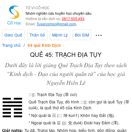
TỬ VI CỔ HỌC
Nhóm nghiên cứu huyền học chuyên sâu.
Hotline tư vấn dịch vụ:
0817.505.493
.
Email:
Tuvancohoc@gmail.com
.
Gieo Quẻ
Thần Số
Mệnh Lý
Bói SIM
Trang chủ
64 quẻ Kinh Dịch
QUẺ 45: TRẠCH ĐỊA TỤY
Dưới đây là lời giảng Quẻ Trạch Địa Tụy theo sách
"Kinh dịch - Đạo của người quân tử" của học giả
Nguyễn Hiến Lê
:::||: Trạch Địa Tụy (萃 cuì)
Quẻ Trạch Địa Tụy, đồ hình :::||: còn gọi là quẻ Tụy (萃
cui4), là quẻ thứ 45 của Kinh Dịch.
* Nội quái là ☷ (::: 坤 kun1) Khôn hay Đất (地).
* Ngoại quái là ☱ (||: 兌 dui4) Đoài hay Đầm (澤).
Tụ dã. Trưng tập. Nhóm họp, biểu tình, dồn đống, quần
Giải nghĩa: