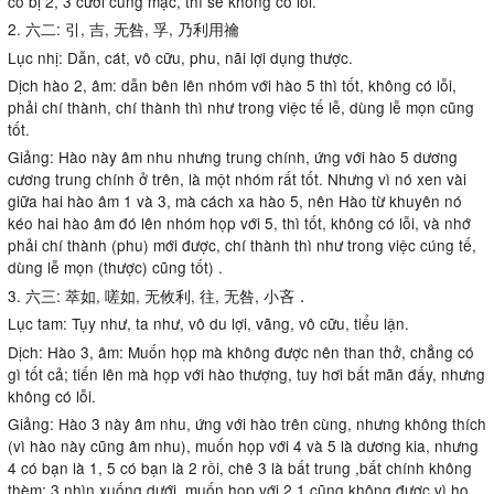
có bị 2, 3 cười cũng mặc, thì sẽ không có lỗi.
2. 六二: 引, 吉, 无咎, 孚, 乃利用禴
Lục nhị: Dẫn, cát, vô cữu, phu, nãi lợi dụng thược.
Dịch hào 2, âm: dẫn bên lên nhóm với hào 5 thì tốt, không có lỗi,
phải chí thành, chí thành thì như trong việc tế lễ, dùng lễ mọn cũng
tốt.
Giảng: Hào này âm nhu nhưng trung chính, ứng với hào 5 dương
cương trung chính ở trên, là một nhóm rất tốt. Nhưng vì nó xen vài
giữa hai hào âm 1 và 3, mà cách xa hào 5, nên Hào từ khuyên nó
kéo hai hào âm đó lên nhóm họp với 5, thì tốt, không có lỗi, và nhớ
phải chí thành (phu) mới được, chí thành thì như trong việc cúng tế,
dùng lễ mọn (thược) cũng tốt) .
3. 六三: 萃如, 嗟如, 无攸利, 往, 无咎, 小吝．
Lục tam: Tụy như, ta như, vô du lợi, vãng, vô cữu, tiểu lận.
Dịch: Hào 3, âm: Muốn họp mà không được nên than thở, chẳng có
gì tốt cả; tiến lên mà họp với hào thượng, tuy hơi bất mãn đấy, nhưng
không có lỗi.
Giảng: Hào 3 này âm nhu, ứng với hào trên cùng, nhưng không thích
(vì hào này cũng âm nhu), muốn họp với 4 và 5 là dương kia, nhưng
4 có bạn là 1, 5 có bạn là 2 rồi, chê 3 là bất trung ,bất chính không
thèm; 3 nhìn xuống dưới, muốn họp với 2,1 cũng không được vì họ