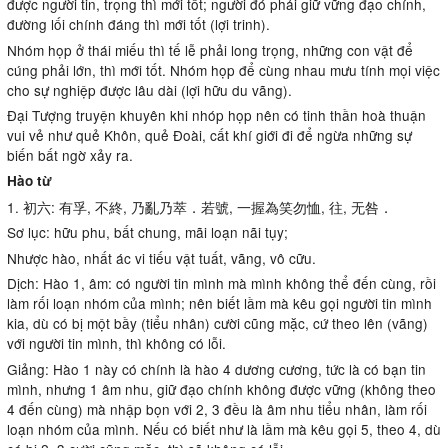
được người tin, trọng thì mới tốt; người đó phải giữ vững đạo chính,
đường lối chính đáng thì mới tốt (lợi trinh).
Nhóm họp ở thái miếu thì tế lễ phải long trọng, những con vật để
cúng phải lớn, thì mới tốt. Nhóm họp để cùng nhau mưu tính mọi việc
cho sự nghiệp được lâu dài (lợi hữu du vãng).
Đại Tượng truyện khuyên khi nhóp họp nên có tinh thần hoà thuận
vui vẻ như quẻ Khôn, quẻ Đoài, cất khí giới đi để ngừa những sự
biến bất ngờ xảy ra.
Hào từ
1. 初六: 有孚, 不終, 乃亂乃萃．若號, 一握為笑勿恤, 往, 无咎．
Sơ lục: hữu phu, bất chung, mãi loạn nãi tụy;
Nhược hào, nhất ác vi tiếu vật tuất, vãng, vô cữu.
Dịch: Hào 1, âm: có người tin mình mà mình không thể đến cùng, rồi
làm rối loạn nhóm của mình; nên biết lầm mà kêu gọi người tin mình
kia, dù có bị một bầy (tiểu nhân) cười cũng mặc, cứ theo lên (vãng)
với người tin mình, thì không có lỗi.
Giảng: Hào 1 này có chính là hào 4 dương cương, tức là có bạn tin
mình, nhưng 1 âm nhu, giữ đạo chính không được vững (không theo
4 đến cùng) mà nhập bọn với 2, 3 đều là âm nhu tiểu nhân, làm rối
loạn nhóm của mình. Nếu có biết như là lầm mà kêu gọi 5, theo 4, dù