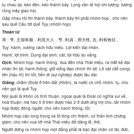
tụ nhau lại, kéo đến, kéo thành bầy. Long vân tế hội chi tượng: tượng
rồng mây giao hội.
Gặp nhau rồi thì thành bầy, thành bầy thi phải nhóm họp , cho nên
sau quẻ Cấu tới quẻ Tụy (nhóm họp)
Thoán từ
萃 : 亨, 王假有廟．利見大人．亨, 利貞．用大牲, 吉, 利有攸往．
Tụy: hanh, vương cách hữu miếu. Lợi kiến đại nhân,
Hanh, lợi trinh. Dụng đại sinh, cát, lợi hữu du vãng.
Nhóm họp: hanh thông. Vua đến nhà Thái miếu, ra mắt kẻ đại
Dịch:
nhân thì lợi, hanh thông, giữ vững đạo chính thì lợi. Lễ vật (để cúng)
lớn (hậu hĩ) thì tốt, tiến đi (sự nghiệp) được lâu dài.
chằm (Đoài ở trên đất (Khôn), là nước có chỗ nhóm, tụ, cho
Giảng:
nên gọi là quẻ Tụy.
Nội quái là Khôn có tính thuận, ngoại quái là Đoài có nghĩa vui vẻ,
hoà thuận; mà hào 5 ở trên được hào 2 ở dưới ứng trợ cho, tất nhóm
họp được đông người, cho nên hanh thông, tốt.
Nhóm họp cần long trọng và tỏ lòng chí thành, có thần linh chứng
giám, cho nên vua tới nhà Thái miếu để dâng lễ, thề.
Người đứng ra nhóm họp một đảng phải là bậc đại nhân có tài, đức,