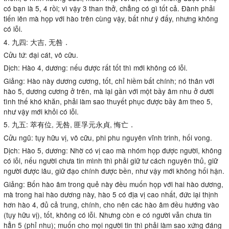
có bạn là 5, 4 rồi; vì vậy 3 than thở, chẳng có gì tốt cả. Ðành phải
tiến lên mà họp với hào trên cùng vậy, bất như ý đấy, nhưng không
có lỗi.
4. 九四: 大吉, 无咎．
Cửu tứ: đại cát, vô cữu.
Dịch: Hào 4, dương: nếu được rất tốt thì mới không có lỗi.
Giảng: Hào này dương cương, tốt, chỉ hiềm bất chính; nó thân với
hào 5, dương cương ở trên, mà lại gần với một bầy âm nhu ở dưới
tình thế khó khăn, phải làm sao thuyết phục được bầy âm theo 5,
như vậy mới khỏi có lỗi.
5. 九五: 萃有位, 无咎, 匪孚元永貞, 悔亡．
Cửu ngũ: tụy hữu vị, vô cữu, phi phu nguyên vĩnh trinh, hối vong.
Dịch: Hào 5, dương: Nhờ có vị cao mà nhóm họp được người, không
có lỗi, nếu người chưa tin mình thì phải giữ tư cách nguyên thủ, giữ
người được lâu, giữ đạo chính được bền, như vậy mới không hối hận.
Giảng: Bốn hào âm trong quẻ này đều muốn họp với hai hào dương,
mà trong hai hào dương này, hào 5 có địa vị cao nhất, đức lại thịnh
hơn hào 4, đủ cả trung, chính, cho nên các hào âm đều hướng vào
(tụy hữu vị), tốt, không có lỗi. Nhưng còn e có người vẫn chưa tin
hẳn 5 (phỉ nhu); muốn cho mọi người tin thì phải làm sao xứng đáng