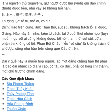
là vị nguyên thủ (nguyên), giữ người được lâu (vĩnh) giữ đạo chính
(trinh) được bền, như vậy sẽ không hối hận.
6. 上六 : 齎咨, 涕洟, 无咎．
Thượng lục: tế tư, thế di, vô cữu.
Dịch: Hào trên cùng, âm: Than thở, sụt sùi, không trách lỗi ai được.
Giảng: Hào này âm nhu, kém tư cách, lại ở cuối thời nhóm họp (tụy)
muốn họp với ai cũng không được, tới nỗi than thở, sụt sùi, cứ an
phận thì không có lỗi. Phan Bội Châu hiểu “vô cữu” là không trách lỗi
ai được, cũng như hào trên cùng quẻ Cấu ở trên.
***
Đại ý quẻ này là muốn họp người, lập một đảng chẳng hạn thì phải
là bậc đại nhân: có địa vị cao, có tài, có đức, phải có lòng chí thành,
một chủ trương chính đáng.
Các Quẻ dịch khác:
Địa Phong Thăng
Trạch Thủy Khốn
Thủy Phong Tỉnh
Trạch Hỏa Cách
Hỏa Phong Đỉnh
Thuần Chấn