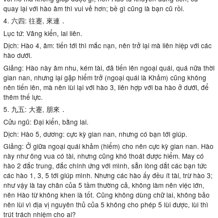
quay lại với hào âm thì vui vẻ hơn; bề gì cũng là bạn cũ rồi.
4. 六四: 往蹇, 來連．
Lục tứ: Vãng kiển, lai liên.
Dịch: Hào 4, âm: tiến tới thì mắc nạn, nên trở lại mà liên hiệp với các
hào dưới.
Giảng: Hào này âm nhu, kém tài, đã tiến lên ngoại quái, quá nữa thời
gian nan, nhưng lại gặp hiểm trở (ngoại quái là Khảm) cũng không
nên tiến lên, mà nên lùi lại với hào 3, liên hợp với ba hào ở dưới, để
thêm thế lực.
5. 九五: 大蹇, 朋來．
Cửu ngũ: Đại kiển, bằng lai.
Dịch: Hào 5, dương: cực kỳ gian nan, nhưng có bạn tới giúp.
Giảng: Ở giữa ngoại quái khảm (hiểm) cho nên cực kỳ gian nan. Hào
này như ông vua có tài, nhưng cũng khó thoát được hiểm. May có
hào 2 đắc trung, đắc chính ứng với mình, sẳn lòng dắt các bạn tức
các hào 1, 3, 5 tới giúp mình. Nhưng các hào ấy đều ít tài, trừ hào 3;
như vậy là tay chân của 5 tầm thường cả, không làm nên việc lớn,
nên Hào từ không khen là tốt. Cũng không dùng chữ lai, không bảo
nên lùi vì địa vị nguyên thủ của 5 không cho phép 5 lùi được, lùi thì
trút trách nhiệm cho ai?