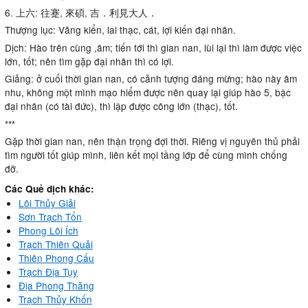
6. 上六: 往蹇, 來碩, 吉．利見大人．
Thượng lục: Vãng kiển, lai thạc, cát, lợi kiến đại nhân.
Dịch: Hào trên cùng ,âm; tiến tới thì gian nan, lùi lại thì làm được việc
lớn, tốt; nên tìm gặp đại nhân thì có lợi.
Giảng: ở cuối thời gian nan, có cảnh tượng đáng mừng; hào này âm
nhu, không một mình mạo hiểm được nên quay lại giúp hào 5, bậc
đại nhân (có tài đức), thì lập được công lớn (thạc), tốt.
***
Gặp thời gian nan, nên thận trọng đợi thời. Riêng vị nguyên thủ phải
tìm người tốt giúp mình, liên kết mọi tầng lớp để cùng mình chống
đỡ.
Các Quẻ dịch khác:
Lôi Thủy Giải
Sơn Trạch Tổn
Phong Lôi Ích
Trạch Thiên Quải
Thiên Phong Cấu
Trạch Địa Tụy
Địa Phong Thăng
Trạch Thủy Khốn