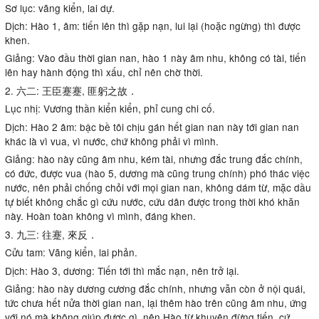
Sơ lục: vãng kiển, lai dự.
Dịch: Hào 1, âm: tiến lên thì gặp nạn, lui lại (hoặc ngừng) thì được
khen.
Giảng: Vào đầu thời gian nan, hào 1 này âm nhu, không có tài, tiến
lên hay hành động thì xấu, chỉ nên chờ thời.
2. 六二: 王臣蹇蹇, 匪躬之故．
Lục nhị: Vương thần kiển kiển, phỉ cung chi cố.
Dịch: Hào 2 âm: bậc bề tôi chịu gán hết gian nan này tới gian nan
khác là vì vua, vì nước, chứ không phải vì mình.
Giảng: hào này cũng âm nhu, kém tài, nhưng đắc trung đắc chính,
có đức, được vua (hào 5, dương mà cũng trung chính) phó thác việc
nước, nên phải chống chỏi với mọi gian nan, không dám từ, mặc dầu
tự biết không chắc gì cứu nước, cứu dân được trong thời khó khăn
này. Hoàn toàn không vì mình, đáng khen.
3. 九三: 往蹇, 來反．
Cửu tam: Vãng kiển, lai phản.
Dịch: Hào 3, dương: Tiến tới thì mắc nạn, nên trở lại.
Giảng: hào này dương cương đắc chính, nhưng vẫn còn ở nội quái,
tức chưa hết nửa thời gian nan, lại thêm hào trên cũng âm nhu, ứng
với nó mà không giúp được gì, nên Hào từ khuyên đừng tiến, cứ