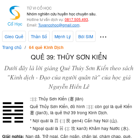
TỬ VI CỔ HỌC
Nhóm nghiên cứu huyền học chuyên sâu.
Hotline tư vấn dịch vụ:
0817.505.493
.
Email:
Tuvancohoc@gmail.com
.
Gieo Quẻ
Thần Số
Mệnh Lý
Bói SIM
Trang chủ
64 quẻ Kinh Dịch
QUẺ 39: THỦY SƠN KIỂN
Dưới đây là lời giảng Quẻ Thủy Sơn Kiển theo sách
"Kinh dịch - Đạo của người quân tử" của học giả
Nguyễn Hiến Lê
::|:|: Thủy Sơn Kiển (蹇 jiǎn)
Quẻ Thủy Sơn Kiển, đồ hình ::|:|: còn gọi là quẻ Kiển
蹇 (jian3), là quẻ thứ 39 trong Kinh Dịch.
* Nội quái là ☶ (::| 艮 gen4) Cấn hay Núi (山).
* Ngoại quái là ☵ (:|: 坎 kan3) Khảm hay Nước (水).
Nạn dã. Trở ngại. Cản ngăn, chặn lại, chậm chạp, què,
Giải nghĩa: