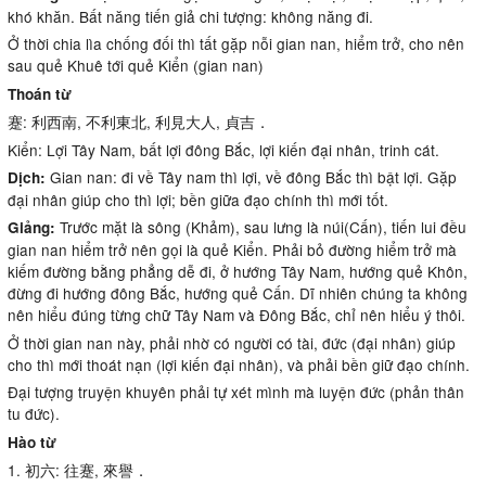
khó khăn. Bất năng tiến giả chi tượng: không năng đi.
Ở thời chia lìa chống đối thì tất gặp nỗi gian nan, hiểm trở, cho nên
sau quẻ Khuê tới quẻ Kiển (gian nan)
Thoán từ
蹇: 利西南, 不利東北, 利見大人, 貞吉．
Kiển: Lợi Tây Nam, bất lợi đông Bắc, lợi kiến đại nhân, trinh cát.
Gian nan: đi về Tây nam thì lợi, về đông Bắc thì bật lợi. Gặp
Dịch:
đại nhân giúp cho thì lợi; bền giữa đạo chính thì mới tốt.
Trước mặt là sông (Khảm), sau lưng là núi(Cấn), tiến lui đều
Giảng:
gian nan hiểm trở nên gọi là quẻ Kiển. Phải bỏ đường hiểm trở mà
kiếm đường bằng phẳng dễ đi, ở hướng Tây Nam, hướng quẻ Khôn,
đừng đi hướng đông Bắc, hướng quẻ Cấn. Dĩ nhiên chúng ta không
nên hiểu đúng từng chữ Tây Nam và Đông Bắc, chỉ nên hiểu ý thôi.
Ở thời gian nan này, phải nhờ có người có tài, đức (đại nhân) giúp
cho thì mới thoát nạn (lợi kiến đại nhân), và phải bền giữ đạo chính.
Đại tượng truyện khuyên phải tự xét mình mà luyện đức (phản thân
tu đức).
Hào từ
1. 初六: 往蹇, 來譽．