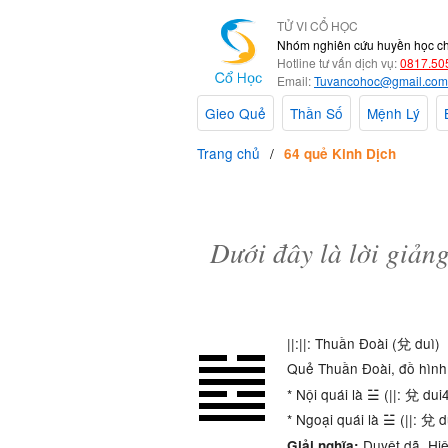
TỬ VI CỔ HỌC
Nhóm nghiên cứu huyền học c
Hotline tư vấn dịch vụ:
0817.50
Email:
Tuvancohoc@gmail.com
Gieo Quẻ
Thần Số
Mệnh Lý
Trang chủ
64 quẻ Kinh Dịch
Dưới đây là lời giản
||:||: Thuần Đoài (兌 duì)
Quẻ Thuần Đoài, đồ hình 
* Nội quái là ☱ (||: 兌 d
* Ngoại quái là ☱ (||: 兌
Duyệt dã. Hiệ
Giải nghĩa: