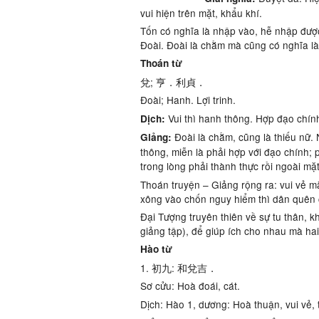
vui hiện trên mặt, khẩu khí.
Tốn có nghĩa là nhập vào, hễ nhập đư
Đoài. Đoài là chằm mà cũng có nghĩa la
Thoán từ
兌; 亨．利貞．
Đoài; Hanh. Lợi trinh.
Vui thì hanh thông. Hợp đạo chính t
Dịch:
Đoài là chằm, cũng là thiếu nữ.
Giảng:
thông, miễn là phải hợp với đạo chính;
trong lòng phải thành thực rồi ngoài mặt
Thoán truyện – Giảng rộng ra: vui vẻ mà 
xông vào chốn nguy hiểm thì dân quên ca
Đại Tượng truyên thiên về sự tu thân, kh
giảng tập), để giúp ích cho nhau mà ha
Hào từ
1. 初九: 和兌吉．
Sơ cửu: Hoà đoái, cát.
Dịch: Hào 1, dương: Hoà thuận, vui vẻ, t