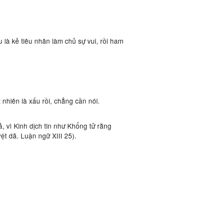
 là kẻ tiêu nhân làm chủ sự vui, rồi ham
nhiên là xấu rồi, chẳng cần nói.
̉, vì Kinh dịch tin như Khổng tử rằng
̣t dã. Luận ngữ XIII 25).