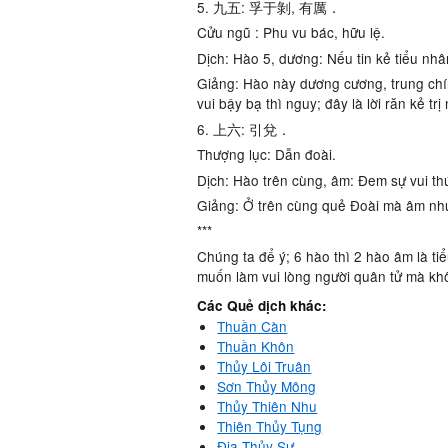
5. 九五: 孚于剝, 有厲．
Cửu ngũ : Phu vu bác, hữu lệ.
Dịch: Hào 5, dương: Nếu tin kẻ tiểu nhâ
Giảng: Hào này dương cương, trung chính, 
vui bậy bạ thì nguy; đây là lời răn kẻ trị
6. 上六: 引兌．
Thượng lục: Dẫn đoài.
Dịch: Hào trên cùng, âm: Đem sự vui thú 
Giảng: Ở trên cùng quẻ Đoài mà âm nhu la
***
Chúng ta để ý; 6 hào thì 2 hào âm là t
muốn làm vui lòng người quân tử mà khô
Các Quẻ dịch khác:
Thuần Càn
Thuần Khôn
Thủy Lôi Truân
Sơn Thủy Mông
Thủy Thiên Nhu
Thiên Thủy Tụng
Địa Thủy Sư