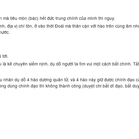
n mà tiêu mòn (bác) hết đức trung chính của mình thì nguy.
địa vị chí tôn, ở vào thời Đoái mà thân cận với hào trên cùng âm nhu
 nước.
tới.
̀ kẻ chuyên siểm nịnh, dụ dỗ người ta tìm vui một cách bất chính. Tất 
iểu nhân dụ dỗ 4 hào dương quân tử, và 4 hào này giữ được chính đạo ca
ng dùng chính đạo thì không thành công (duyệt chi bất dĩ đạo, bất duyê