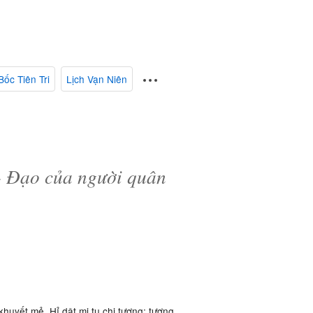
Bốc Tiên Tri
Lịch Vạn Niên
 - Đạo của người quân
khuyết mẻ. Hỉ dật mi tu chi tượng: tượng