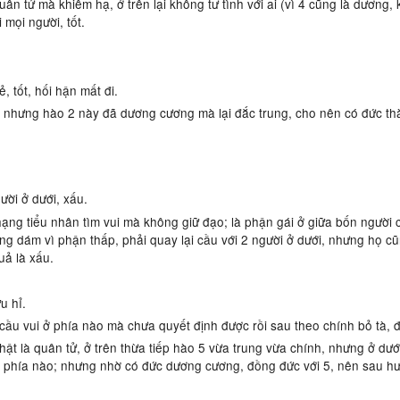
uân tử mà khiêm hạ, ở trên lại không tư tình với ai (vì 4 cũng là dương,
mọi người, tốt.
 tốt, hối hận mất đi.
, nhưng hào 2 này đã dương cương mà lại đắc trung, cho nên có đức t
ời ở dưới, xấu.
ạng tiểu nhân tìm vui mà không giữ đạo; là phận gái ở giữa bốn người
không dám vì phận thấp, phải quay lại cầu với 2 người ở dưới, nhưng họ
̉ là xấu.
u hỉ.
u vui ở phía nào mà chưa quyết định được rồi sau theo chính bỏ tà, 
t là quân tử, ở trên thừa tiếp hào 5 vừa trung vừa chính, nhưng ở dướ
phía nào; nhưng nhờ có đức dương cương, đồng đức với 5, nên sau hướ