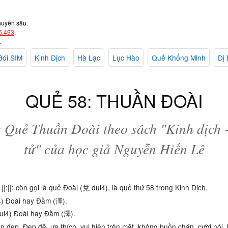
huyên sâu.
5.493
.
.
Bói SIM
Kinh Dịch
Hà Lạc
Lục Hào
Quẻ Khổng Minh
Dị 
QUẺ 58: THUẦN ĐOÀI
g Quẻ Thuần Đoài theo sách "Kinh dịch
tử" của học giả Nguyễn Hiến Lê
||:||: còn gọi là quẻ Đoài (兌 dui4), là quẻ thứ 58 trong Kinh Dịch.
ui4) Đoài hay Đầm (澤).
 dui4) Đoài hay Đầm (澤).
n đẹp. Đẹp đẽ, ưa thích, vui hiện trên mặt, không buồn chán, cười nói, 