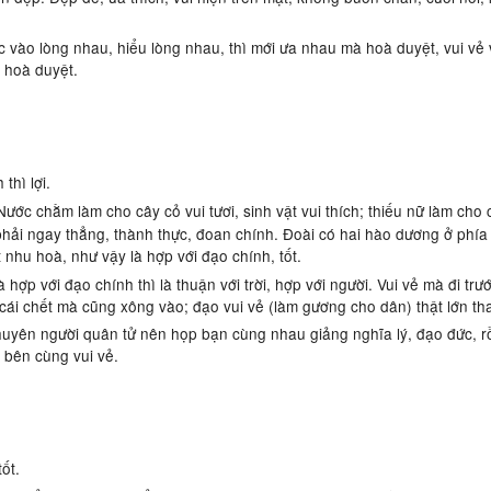
ợc vào lòng nhau, hiểu lòng nhau, thì mới ưa nhau mà hoà duyệt, vui ve
̀ hoà duyệt.
hì lợi.
 Nước chằm làm cho cây cỏ vui tươi, sinh vật vui thích; thiếu nữ làm cho 
 phải ngay thẳng, thành thực, đoan chính. Đoài có hai hào dương ở phía 
 nhu hoà, như vậy là hợp với đạo chính, tốt.
hợp với đạo chính thì là thuận với trời, hợp với người. Vui vẻ mà đi t
́i chết mà cũng xông vào; đạo vui vẻ (làm gương cho dân) thật lớn t
uyên người quân tử nên họp bạn cùng nhau giảng nghĩa lý, đạo đức, rô
i bên cùng vui vẻ.
ốt.