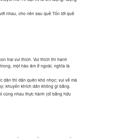
̉ với nhau, cho nên sau quẻ Tốn tới quẻ
con trai vui thích. Vui thích thì hanh
trong, một hào âm ở ngoài, nghĩa là
rước dân thì dân quên khó nhọc; vui vẻ mà
hay; khuyến khích dân không gì bằng.
̀i cùng nhau thực hành (dĩ bằng hữu