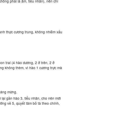
 không phải là âm, tiểu nhân), nên chỉ
hành thực cương trung, không nhiễm xấu
 con trai (4 hào dương, 2 ở trên, 2 ở
 cũng không thèm, vì hào 1 cương trực mà
đáng mừng.
i lại gần hào 3, tiểu nhân, cho nên mới
ng về 5, quyết tâm bỏ tà theo chính,