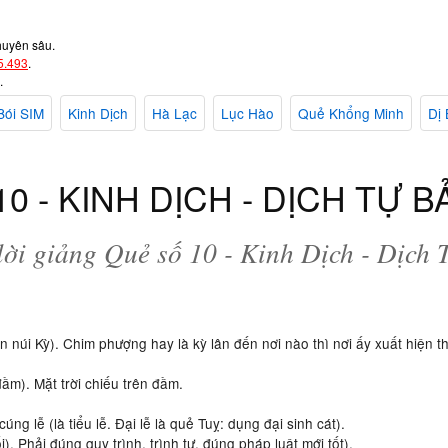
huyên sâu.
5.493
.
.
Bói SIM
Kinh Dịch
Hà Lạc
Lục Hào
Quẻ Khổng Minh
Dị 
0 - KINH DỊCH - DỊCH TỰ 
lời giảng Quẻ số 10 - Kinh Dịch - Dịch
núi Kỳ). Chim phượng hay là kỳ lân đến nơi nào thì nơi ấy xuất hiện th
đầm). Mặt trời chiếu trên đầm.
, cúng lễ (là tiểu lễ. Đại lễ là quẻ Tuỵ: dụng đại sinh cát).
i). Phải đúng quy trình, trình tự, đúng pháp luật mới tốt).