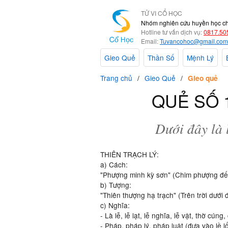
TỬ VI CỔ HỌC
Nhóm nghiên cứu huyền học c
Hotline tư vấn dịch vụ:
0817.50
Email:
Tuvancohoc@gmail.com
Gieo Quẻ
Thần Số
Mệnh Lý
Trang chủ
Gieo Quẻ
Gieo quẻ
QUẺ SỐ 1
Dưới đây là 
THIÊN TRẠCH LÝ:
a) Cách:
"Phượng minh kỳ sơn" (Chim phượng đến 
b) Tượng:
"Thiên thượng hạ trạch" (Trên trời dưới 
c) Nghĩa:
- Là lễ, lễ lạt, lễ nghĩa, lễ vật, thờ cúng
- Pháp, pháp lý, pháp luật (đưa vào lề lố