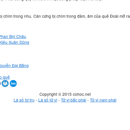
 bị chìm trong nhu, Càn cứng bị chìm trong đầm, âm của quẻ Đoài mở 
ố
 Phan Bội Châu
- Kiều Xuân Dũng
Nguyễn Đại Bằng
eo quẻ
Copyright © 2015 cohoc.net
Lá số tứ trụ
-
Lá số tử vi
-
Tử vi bắc phái
-
Tử vi nam phái