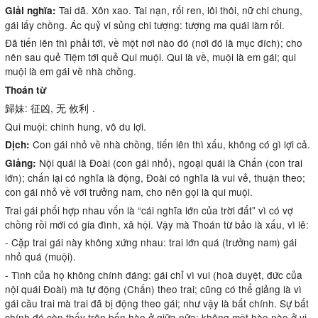
Tai dã. Xôn xao. Tai nạn, rối ren, lôi thôi, nữ chi chung,
Giải nghĩa:
gái lấy chồng. Ác quỷ vi sủng chi tượng: tượng ma quái làm rối.
Đã tiến lên thì phải tới, về một nơi nào đó (nơi đó là mục đích); cho
nên sau quẻ Tiệm tới quẻ Qui muội. Qui là về, muội là em gái; qui
muội là em gái về nhà chồng.
Thoán từ
歸妹: 征凶, 无 攸利．
Qui muội: chinh hung, vô du lợi.
Con gái nhỏ về nhà chồng, tiến lên thì xấu, không có gì lợi cả.
Dịch:
Nội quái là Đoài (con gái nhỏ), ngoại quái là Chấn (con trai
Giảng:
lớn); chấn lại có nghĩa là động, Đoài có nghĩa là vui vẻ, thuận theo;
con gái nhỏ về với trưởng nam, cho nên gọi là qui muội.
Trai gái phối hợp nhau vốn là “cái nghĩa lớn của trời đất” vì có vợ
chồng rồi mới có gia đình, xã hội. Vậy mà Thoán từ bảo là xấu, vì lẽ:
- Cặp trai gái này không xứng nhau: trai lớn quá (trưởng nam) gái
nhỏ quá (muội).
- Tình của họ không chính đáng: gái chỉ vì vui (hoà duyệt, đức của
nội quái Ðoài) mà tự động (Chấn) theo trai; cũng có thể giảng là vì
gái cầu trai mà trai đã bị động theo gái; như vậy là bất chính. Sự bất
chính đó còn thấy trên bốn hào ở giữa nữa; không một hào nào ở vị