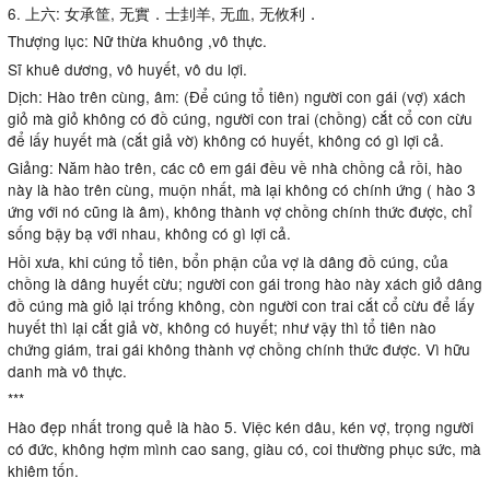
6. 上六: 女承筐, 无實．士刲羊, 无血, 无攸利．
Thượng lục: Nữ thừa khuông ,vô thực.
Sĩ khuê dương, vô huyết, vô du lợi.
Dịch: Hào trên cùng, âm: (Để cúng tổ tiên) người con gái (vợ) xách
giỏ mà giỏ không có đồ cúng, người con trai (chồng) cắt cổ con cừu
để lấy huyết mà (cắt giả vờ) không có huyết, không có gì lợi cả.
Giảng: Năm hào trên, các cô em gái đều về nhà chồng cả rồi, hào
này là hào trên cùng, muộn nhất, mà lại không có chính ứng ( hào 3
ứng với nó cũng là âm), không thành vợ chồng chính thức được, chỉ
sống bậy bạ với nhau, không có gì lợi cả.
Hồi xưa, khi cúng tổ tiên, bổn phận của vợ là dâng đồ cúng, của
chồng là dâng huyết cừu; người con gái trong hào này xách giỏ dâng
đồ cúng mà giỏ lại trống không, còn người con trai cắt cổ cừu để lấy
huyết thì lại cắt giả vờ, không có huyết; như vậy thì tổ tiên nào
chứng giám, trai gái không thành vợ chồng chính thức được. Vì hữu
danh mà vô thực.
***
Hào đẹp nhất trong quẻ là hào 5. Việc kén dâu, kén vợ, trọng người
có đức, không hợm mình cao sang, giàu có, coi thường phục sức, mà
khiêm tốn.