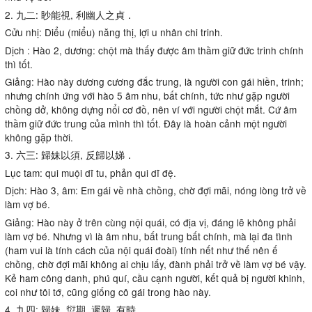
2. 九二: 眇能視, 利幽人之貞．
Cửu nhị: Diểu (miểu) năng thị, lợi u nhân chi trinh.
Dịch : Hào 2, dương: chột mà thấy được âm thầm giữ đức trinh chính
thì tốt.
Giảng: Hào này dương cương đắc trung, là người con gái hiền, trinh;
nhưng chính ứng với hào 5 âm nhu, bất chính, tức như gặp người
chồng dở, không dựng nổi cơ đồ, nên ví với người chột mắt. Cứ âm
thầm giữ đức trung của mình thì tốt. Đây là hoàn cảnh một người
không gặp thời.
3. 六三: 歸妹以須, 反歸以娣．
Lục tam: qui muội dĩ tu, phản qui dĩ đệ.
Dịch: Hào 3, âm: Em gái về nhà chồng, chờ đợi mãi, nóng lòng trở về
làm vợ bé.
Giảng: Hào này ở trên cùng nội quái, có địa vị, đáng lẽ không phải
làm vợ bé. Nhưng vì là âm nhu, bất trung bất chính, mà lại đa tình
(ham vui là tính cách của nội quái đoài) tính nết như thế nên ế
chồng, chờ đợi mãi không ai chịu lấy, đành phải trở về làm vợ bé vậy.
Kẻ ham công danh, phú quí, cầu cạnh người, kết quả bị người khinh,
coi như tôi tớ, cũng giống cô gái trong hào này.
4. 九四: 歸妹, 愆期, 遲歸, 有時．