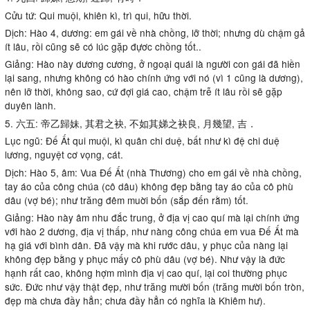
Cửu tứ: Qui muội, khiên kì, trì qui, hữu thời.
Dịch: Hào 4, dương: em gái về nhà chồng, lỡ thời; nhưng dù chậm gả
ít lâu, rồi cũng sẽ có lúc gặp đựơc chồng tốt..
Giảng: Hào này dương cương, ở ngoại quái là người con gái đã hiền
lại sang, nhưng không có hào chính ứng với nó (vì 1 cũng là dương),
nên lỡ thời, không sao, cứ đợi giá cao, chậm trễ ít lâu rồi sẽ gặp
duyên lành.
5. 六五: 帝乙歸妹, 其君之袂, 不如其娣之袂良, 月幾望, 吉．
Lục ngũ: Đế Ất qui muội, kì quân chi duệ, bất như kì đệ chi duệ
lương, nguyệt cơ vọng, cát.
Dịch: Hào 5, âm: Vua Đế Ất (nhà Thương) cho em gái về nhà chồng,
tay áo của công chúa (cô dâu) không đẹp bằng tay áo của cô phù
dâu (vợ bé); như trăng đêm muời bốn (sắp đến rằm) tốt.
Giảng: Hào này âm nhu đắc trung, ở địa vị cao quí mà lại chính ứng
với hào 2 dương, địa vị thấp, như nàng công chúa em vua Ðế Ất mà
hạ giá với bình dân. Đã vậy mà khi rước dâu, y phục của nàng lại
không đẹp bằng y phục mấy cô phù dâu (vợ bé). Như vậy là đức
hạnh rất cao, không hợm mình địa vị cao quí, lại coi thường phục
sức. Đức như vậy thật đẹp, như trăng mười bốn (trăng mười bốn tròn,
đẹp mà chưa đầy hẳn; chưa đầy hẳn có nghĩa là Khiêm hư).