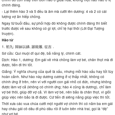
chính đáng.
- Lại thêm hào 3 và 5 đều là âm mà cưỡi lên dương: 4 và 2 có cái
tượng vợ ăn hiếp chồng.
Ngay từ buổi đầu, sự phối hợp đó không được chính đáng thì biết
trước được về sau không có gì lợi, chỉ tệ hại thôi (Lời Đại Tượng
truyện).
Hào từ
1. 初九: 歸妹以娣, 跛能履, 征吉．
Sơ cửu: Qui muội dĩ qui đệ, bả năng lý, chinh cát.
Dịch: Hào 1, dương: Em gái về nhà chồng làm vợ bé, chân thọt mà đi
được, tiến đi thì tốt.
Giảng: Ý nghĩa chung của quẻ là xấu, nhưng mỗi hào xấu hay tốt tùy
hoàn cảnh. Như hào này dương cương ở vị thấp nhất, không có
chính ứng ở trên, nên ví với người con gái nhỏ có đức, nhưng không
được làm vợ cả (không có chính ứng; hào 4 cũng là dương), chỉ làm
vợ bé thôi, giúp đỡ vợ cả. Vì làm vợ bé, nên bảo là chân thọt, vì giỏi
giúp việc nên bảo là đi được. Cứ tiến đi siêng năng giúp việc thì tốt.
Thời xưa các vua chúa cưới một người vợ chính thì có năm ba em gái
hay cháu gái cô dâu đi phù dâu rồi ở luôn bên nhà trai, gọi là “đệ”
như vợ bé.