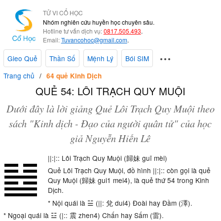
TỬ VI CỔ HỌC
Nhóm nghiên cứu huyền học chuyên sâu.
Hotline tư vấn dịch vụ:
0817.505.493
.
Email:
Tuvancohoc@gmail.com
.
Gieo Quẻ
Thần Số
Mệnh Lý
Bói SIM
Trang chủ
64 quẻ Kinh Dịch
QUẺ 54: LÔI TRẠCH QUY MUỘI
Dưới đây là lời giảng Quẻ Lôi Trạch Quy Muội theo
sách "Kinh dịch - Đạo của người quân tử" của học
giả Nguyễn Hiến Lê
||:|:: Lôi Trạch Quy Muội (歸妹 guī mèi)
Quẻ Lôi Trạch Quy Muội, đồ hình ||:|:: còn gọi là quẻ
Quy Muội (歸妹 gui1 mei4), là quẻ thứ 54 trong Kinh
Dịch.
* Nội quái là ☱ (||: 兌 dui4) Đoài hay Đầm (澤).
* Ngoại quái là ☳ (|:: 震 zhen4) Chấn hay Sấm (雷).