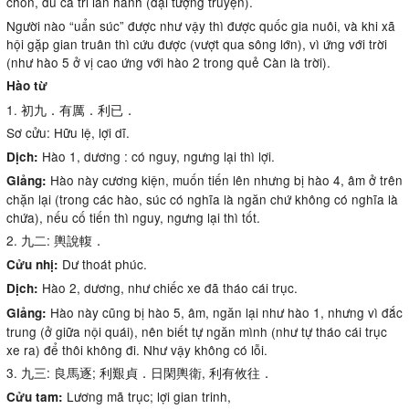
chốn, đủ cả tri lẫn hành (đại tượng truyện).
Người nào “uẩn súc” được như vậy thì được quốc gia nuôi, và khi xã
hội gặp gian truân thì cứu được (vượt qua sông lớn), vì ứng với trời
(như hào 5 ở vị cao ứng với hào 2 trong quẻ Càn là trời).
Hào từ
1. 初九．有厲．利已．
Sơ cửu: Hữu lệ, lợi dĩ.
Hào 1, dương : có nguy, ngưng lại thì lợi.
Dịch:
Hào này cương kiện, muốn tiến lên nhưng bị hào 4, âm ở trên
Giảng:
chặn lại (trong các hào, súc có nghĩa là ngăn chứ không có nghĩa là
chứa), nếu cố tiến thì nguy, ngưng lại thì tốt.
2. 九二: 輿說輹．
Dư thoát phúc.
Cửu nhị:
Hào 2, dương, như chiếc xe đã tháo cái trục.
Dịch:
Hào này cũng bị hào 5, âm, ngăn lại như hào 1, nhưng vì đắc
Giảng:
trung (ở giữa nội quái), nên biết tự ngăn mình (như tự tháo cái trục
xe ra) để thôi không đi. Như vậy không có lỗi.
3. 九三: 良馬逐; 利艱貞．日閑輿衛, 利有攸往．
Lương mã trục; lợi gian trinh,
Cửu tam: