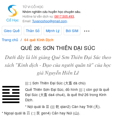
TỬ VI CỔ HỌC
Nhóm nghiên cứu huyền học chuyên sâu.
Hotline tư vấn dịch vụ:
0817.505.493
.
Email:
Tuvancohoc@gmail.com
.
Gieo Quẻ
Thần Số
Mệnh Lý
Bói SIM
Trang chủ
64 quẻ Kinh Dịch
QUẺ 26: SƠN THIÊN ĐẠI SÚC
Dưới đây là lời giảng Quẻ Sơn Thiên Đại Súc theo
sách "Kinh dịch - Đạo của người quân tử" của học
giả Nguyễn Hiến Lê
|||::| Sơn Thiên Đại Súc (大畜 dà chù)
Quẻ Thiên Sơn Đại Súc, đồ hình |||::| còn gọi là quẻ
Đại Súc (大畜 da4 chu4), là quẻ thứ 26 trong Kinh
Dịch.
* Nội quái là ☰ (||| 乾 qian2) Càn hay Trời (天).
* Ngoại quái là ☶ (::| 艮 gen4) Cấn hay Núi (山).