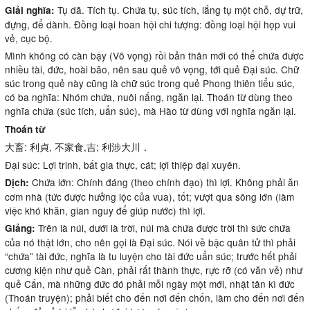
Tụ dã. Tích tụ. Chứa tụ, súc tích, lắng tụ một chỗ, dự trữ,
Giải nghĩa:
đựng, để dành. Đồng loại hoan hội chi tượng: đồng loại hội họp vui
vẻ, cục bộ.
Mình không có càn bậy (Vô vọng) rồi bản thân mới có thể chứa được
nhiều tài, đức, hoài bão, nên sau quẻ vô vọng, tới quẻ Đại súc. Chữ
súc trong quẻ này cũng là chữ súc trong quẻ Phong thiên tiểu súc,
có ba nghĩa: Nhóm chứa, nuôi nấng, ngăn lại. Thoán từ dùng theo
nghĩa chứa (súc tích, uẩn súc), mà Hào từ dùng với nghĩa ngăn lại.
Thoán từ
大畜: 利貞, 不家食,吉; 利涉大川．
Đại súc: Lợi trinh, bất gia thực, cát; lợi thiệp đại xuyên.
Chứa lớn: Chính đáng (theo chính đạo) thì lợi. Không phải ăn
Dịch:
cơm nhà (tức được hưởng lộc của vua), tốt; vượt qua sông lớn (làm
việc khó khăn, gian nguy để giúp nước) thì lợi.
Trên là núi, dưới là trời, núi mà chứa được trời thì sức chứa
Giảng:
của nó thật lớn, cho nên gọi là Đại súc. Nói về bậc quân tử thì phải
“chứa” tài đức, nghĩa là tu luyện cho tài đức uẩn súc; trước hết phải
cương kiện như quẻ Càn, phải rất thành thực, rực rỡ (có văn vẻ) như
quẻ Cấn, mà những đức đó phải mỗi ngày một mới, nhật tân kì đức
(Thoán truyện); phải biết cho đến nơi đến chốn, làm cho đến nơi đến