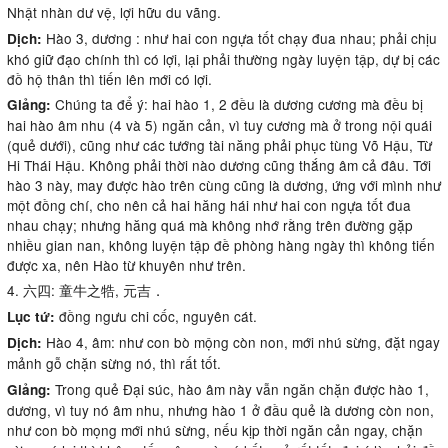
Nhật nhàn dư vệ, lợi hữu du vãng.
Hào 3, dương : như hai con ngựa tốt chạy đua nhau; phải chịu
Dịch:
khó giữ đạo chính thì có lợi, lại phải thường ngày luyện tập, dự bị các
đồ hộ thân thì tiến lên mới có lợi.
Chúng ta để ý: hai hào 1, 2 đều là dương cương mà đều bị
Giảng:
hai hào âm nhu (4 và 5) ngăn cản, vì tuy cương mà ở trong nội quái
(quẻ dưới), cũng như các tướng tài năng phải phục tùng Võ Hậu, Từ
Hi Thái Hậu. Không phải thời nào dương cũng thắng âm cả đâu. Tới
hào 3 này, may được hào trên cùng cũng là dương, ứng với mình như
một đồng chí, cho nên cả hai hăng hái như hai con ngựa tốt đua
nhau chạy; nhưng hăng quá mà không nhớ rằng trên đường gặp
nhiều gian nan, không luyện tập đề phòng hàng ngày thì không tiến
được xa, nên Hào từ khuyên như trên.
4. 六四: 童牛之牿, 元吉．
đồng ngưu chi cốc, nguyên cát.
Lục tứ:
Hào 4, âm: như con bò mộng còn non, mới nhú sừng, đặt ngay
Dịch:
mảnh gỗ chặn sừng nó, thì rất tốt.
Trong quẻ Đại súc, hào âm này vẫn ngăn chặn được hào 1,
Giảng:
dương, vì tuy nó âm nhu, nhưng hào 1 ở đầu quẻ là dương còn non,
như con bò mọng mới nhú sừng, nếu kịp thời ngăn cản ngay, chặn