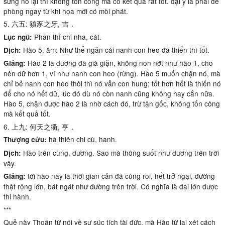
sừng nó lại thì không tốn công mà có kết quả rất tốt. đại ý là phải đề
phòng ngay từ khi họa mới có mòi phát.
5. 六五: 豶豕之牙, 吉．
Phần thỉ chi nha, cát.
Lục ngũ:
Hào 5, âm: Như thể ngăn cái nanh con heo đã thiến thì tốt.
Dịch:
Hào 2 là dương đã già giặn, không non nớt như hào 1, cho
Giảng:
nên dữ hơn 1, ví như nanh con heo (rừng). Hào 5 muốn chặn nó, mà
chỉ bẻ nanh con heo thôi thì nó vẫn con hung; tốt hơn hết là thiến nó
để cho nó hết dữ, lúc đó dù nó còn nanh cũng không hay cắn nữa.
Hào 5, chặn được hào 2 là nhờ cách đó, trừ tận gốc, không tốn công
mà kết quả tốt.
6. 上九: 何天之衢, 亨．
hà thiên chi cù, hanh.
Thượng cửu:
Hào trên cùng, dương. Sao mà thông suốt như dương trên trời
Dịch:
vậy.
tới hào này là thời gian cản đã cùng rồi, hết trở ngại, đường
Giảng:
thật rộng lớn, bát ngát như đường trên trời. Có nghĩa là đại lớn được
thi hành.
***
Quẻ này Thoán từ nói về sự súc tích tài đức, mà Hào từ lại xét cách