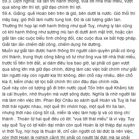
59.3. Dịch nghĩa: lìa tan thì hanh thông, vua tới nhà thái miếu, vượt
qua sông lớn thì lợi, giữ đạo chính thì lợi.
59.4. Giảng: quẻ Hoán bên trên là gió, bên dưới là nước. Gió thổi thì
mây bay, gió thổi làm nước tung toé. Đó là cái tượng giãn tan.
Thường thì họp lại mới hanh thông như quẻ Tuỵ, nhưng ly tán cũng
có khi hanh thông như sương mù tan đi dưới ánh mặt trời, hoặc cần
giải tán các cuộc biểu tình chống đối, các cuộc đua xe bất hợp pháp.
Giải tán lấn chiếm đất công, chiếm dụng hè đường.
Muốn sự giải tán được hanh thông thì người cầm quyền phải có lòng
chí thành, trung thực công bằng vô tư như ông vua tới nhà thái miếu,
trước tổ tiên trời đất, ai dám điêu toa bao giờ, lại phải có gan vượt
qua sông lớn mà giữ đạo chính, đừng làm các việc bất chính như giải
tán người này còn người kia thì không, đền chỗ này nhiều, đền chỗ
kia ít, kiếm chác lợi lộc bất chính thì còn đâu đạo chính nữa.
Quẻ này còn có tượng gỗ đi trên nước (quẻ Tốn trên quẻ Khảm) tức
là cái thuyền, nhờ thuyền mà vượt sông được. Nghĩa là nhờ người tài
mà làm nên việc lớn. Phan Bội Châu so sánh quẻ Hoán và Tuỵ là hai
thời trái ngược nhau, một quẻ thì nhóm họp, một quẻ thì lìa tan,
nhưng thời nào cũng tốt cả, miễn là việc làm hợp lý và có lòng chí
thành . Thoán từ hai quẻ đều có lời: "vua tới thái miếu" là vì vậy. Tuy
vậy quẻ Tuỵ có lợi kiến đại nhân còn quẻ Hoán là lợi thiệp đại xuyên
vì thời Tuỵ, hội họp là thuận lẽ, chỉ cần người có tài đức là nên việc,
còn thời Hoán là nghịch cảnh thì phải có người tài đức mà lại phải