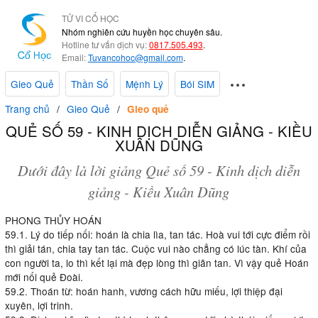
TỬ VI CỔ HỌC
Nhóm nghiên cứu huyền học chuyên sâu.
Hotline tư vấn dịch vụ:
0817.505.493
.
Email:
Tuvancohoc@gmail.com
.
Gieo Quẻ
Thần Số
Mệnh Lý
Bói SIM
Trang chủ
Gieo Quẻ
Gieo quẻ
QUẺ SỐ 59 - KINH DỊCH DIỄN GIẢNG - KIỀU
XUÂN DŨNG
Dưới đây là lời giảng Quẻ số 59 - Kinh dịch diễn
giảng - Kiều Xuân Dũng
PHONG THỦY HOÁN
59.1. Lý do tiếp nối: hoán là chia lìa, tan tác. Hoà vui tới cực điểm rồi
thì giải tán, chia tay tan tác. Cuộc vui nào chẳng có lúc tàn. Khí của
con người ta, lo thì kết lại mà đẹp lòng thì giãn tan. Vì vậy quẻ Hoán
mới nối quẻ Đoài.
59.2. Thoán từ: hoán hanh, vương cách hữu miếu, lợi thiệp đại
xuyên, lợi trinh.