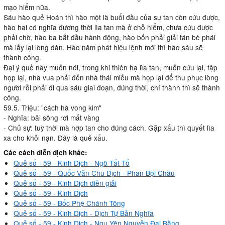
mạo hiểm nữa.
Sáu hào quẻ Hoán thì hào một là buổi đầu của sự tan còn cứu được,
hào hai có nghĩa đương thời lìa tan mà ở chỗ hiểm, chưa cứu được
phải chờ, hào ba bắt đầu hành động, hào bốn phải giải tán bè phái
mà lấy lại lòng dân. Hào năm phát hiệu lệnh mới thì hào sáu sẽ
thành công.
Đại ý quẻ này muốn nói, trong khi thiên hạ lìa tan, muốn cứu lại, tập
họp lại, nhà vua phải đến nhà thái miếu mà họp lại để thu phục lòng
người rồi phải đi qua sáu giai đoạn, đúng thời, chí thành thì sẽ thành
công.
59.5. Triệu: "cách hà vong kim"
- Nghĩa: bãi sông rơi mất vàng
- Chủ sự: tuỳ thời mà hợp tan cho đúng cách. Gặp xấu thì quyết lìa
xa cho khỏi nạn. Đây là quẻ xấu.
Các cách diễn dịch khác:
Quẻ số - 59 - Kinh Dịch - Ngô Tất Tố
Quẻ số - 59 - Quốc Văn Chu Dịch - Phan Bội Châu
Quẻ số - 59 - Kinh Dịch diễn giải
Quẻ số - 59 - Kinh Dịch
Quẻ số - 59 - Bốc Phệ Chánh Tông
Quẻ số - 59 - Kinh Dịch - Dịch Tự Bản Nghĩa
Quẻ số - 59 - Kinh Dịch - Ngu Yên Nguyễn Đại Bằng