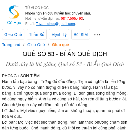
TỬ VI CỔ HỌC
Nhóm nghiên cứu huyền học chuyên sâu.
Hotline tư vấn dịch vụ:
0817.505.493
.
Email:
Tuvancohoc@gmail.com
.
Gieo Quẻ
Thần Số
Mệnh Lý
Bói SIM
Trang chủ
Gieo Quẻ
Gieo quẻ
QUẺ SỐ 53 - BÍ ẨN QUẺ DỊCH
Dưới đây là lời giảng Quẻ số 53 - Bí Ẩn Quẻ Dịch
PHONG / SƠN TIỆM
Hành tẩu bạc băng - Trứng để đầu đẳng. Tiệm có nghĩa là tiến từng
bước, vì vậy nó có hình tượng đi trên băng mỏng. Hành tẩu bạc
băng là chỉ người qua sông mùa đông. Đi đến giữa sông băng mỏng,
vô cùng nguy hiểm. Anh ta vô cùng sợ hãi, rón rén đi từng bước một.
Gieo được quẻ này có điềm trứng để đầu đẳng.
Lời đoán: Mọi việc nguy hiểm, làm ăn không thuận, quan hệ phải dĩ
hoa vi quí..
Lời bàn: Mọi việc hết sức thận trọng, nên làm theo phương châm tiến
dần từng bước. Chớ manh động, dù thời cơ thuận lợi cũng phải cảnh