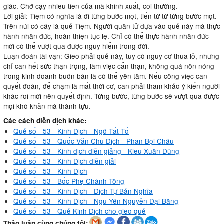
giác. Chớ cậy nhiều tiền của mà khinh xuất, coi thường.
Lời giải: Tiệm có nghĩa là đi từng bước một, tiến từ từ từng bước một.
Trên núi có cây là quẻ Tiệm. Người quân tử dựa vào quẻ này mà thực
hành nhân đức, hoàn thiện tục lệ. Chỉ có thể thực hành nhân đức
mới có thể vượt qua được nguy hiểm trong đời.
Luận đoán tài vận: Gieo phải quẻ này, tuy có nguy cơ thua lỗ, nhưng
chỉ cần hết sức thận trọng, làm việc cẩn thận, không quá nôn nóng
trong kinh doanh buôn bán là có thể yên tâm. Nếu công việc cần
quyết đoán, để chậm là mất thời cơ, cần phải tham khảo ý kiến người
khác rồi mới nên quyết định. Từng bước, từng bước sẽ vượt qua được
mọi khó khăn mà thành tựu.
Các cách diễn dịch khác:
Quẻ số - 53 - Kinh Dịch - Ngô Tất Tố
Quẻ số - 53 - Quốc Văn Chu Dịch - Phan Bội Châu
Quẻ số - 53 - Kinh dịch diễn giảng - Kiều Xuân Dũng
Quẻ số - 53 - Kinh Dịch diễn giải
Quẻ số - 53 - Kinh Dịch
Quẻ số - 53 - Bốc Phệ Chánh Tông
Quẻ số - 53 - Kinh Dịch - Dịch Tự Bản Nghĩa
Quẻ số - 53 - Kinh Dịch - Ngu Yên Nguyễn Đại Bằng
Quẻ số - 53 - Quẻ Kinh Dịch cho gieo quẻ
Thảo luận cùng chúng tôi: