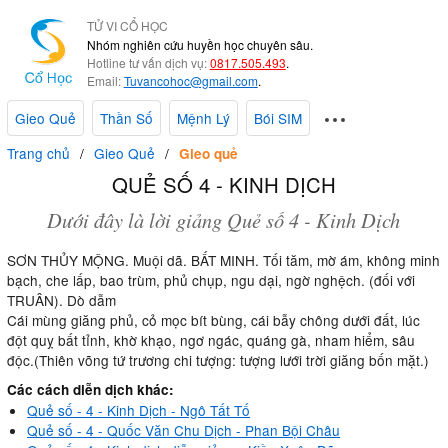
TỬ VI CỔ HỌC
Nhóm nghiên cứu huyền học chuyên sâu.
Hotline tư vấn dịch vụ:
0817.505.493
.
Email:
Tuvancohoc@gmail.com
.
Gieo Quẻ
Thần Số
Mệnh Lý
Bói SIM
Trang chủ
Gieo Quẻ
Gieo quẻ
QUẺ SỐ 4 - KINH DỊCH
Dưới đây là lời giảng Quẻ số 4 - Kinh Dịch
SƠN THỦY MỘNG. Muội dã. BẤT MINH. Tối tăm, mờ ám, không minh
bạch, che lấp, bao trùm, phủ chụp, ngu dại, ngờ nghệch. (đối với
TRUÂN). Dò dẫm
Cái mùng giăng phủ, cỏ mọc bít bùng, cái bẫy chông dưới đất, lúc
đột quỵ bất tỉnh, khờ khạo, ngơ ngác, quáng gà, nham hiểm, sâu
độc.(Thiên võng tứ trương chi tượng: tượng lưới trời giăng bốn mặt.)
Các cách diễn dịch khác:
Quẻ số - 4 - Kinh Dịch - Ngô Tất Tố
Quẻ số - 4 - Quốc Văn Chu Dịch - Phan Bội Châu