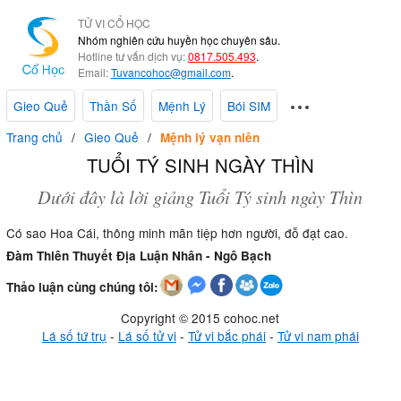
TỬ VI CỔ HỌC
Nhóm nghiên cứu huyền học chuyên sâu.
Hotline tư vấn dịch vụ:
0817.505.493
.
Email:
Tuvancohoc@gmail.com
.
Gieo Quẻ
Thần Số
Mệnh Lý
Bói SIM
Trang chủ
Gieo Quẻ
Mệnh lý vạn niên
TUỔI TÝ SINH NGÀY THÌN
Dưới đây là lời giảng Tuổi Tý sinh ngày Thìn
Có sao Hoa Cái, thông minh mãn tiệp hơn người, đỗ đạt cao.
Đàm Thiên Thuyết Địa Luận Nhân - Ngô Bạch
Thảo luận cùng chúng tôi:
Copyright © 2015 cohoc.net
Lá số tứ trụ
-
Lá số tử vi
-
Tử vi bắc phái
-
Tử vi nam phái