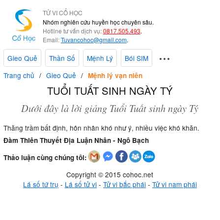
TỬ VI CỔ HỌC
Nhóm nghiên cứu huyền học chuyên sâu.
Hotline tư vấn dịch vụ:
0817.505.493
.
Email:
Tuvancohoc@gmail.com
.
Gieo Quẻ
Thần Số
Mệnh Lý
Bói SIM
Trang chủ
Gieo Quẻ
Mệnh lý vạn niên
TUỔI TUẤT SINH NGÀY TÝ
Dưới đây là lời giảng Tuổi Tuất sinh ngày Tý
Thăng trầm bất định, hôn nhân khó như ý, nhiều việc khó khăn.
Đàm Thiên Thuyết Địa Luận Nhân - Ngô Bạch
Thảo luận cùng chúng tôi:
Copyright © 2015 cohoc.net
Lá số tứ trụ
-
Lá số tử vi
-
Tử vi bắc phái
-
Tử vi nam phái