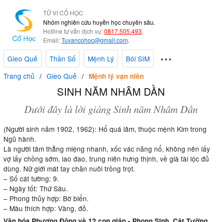
TỬ VI CỔ HỌC
Nhóm nghiên cứu huyền học chuyên sâu.
Hotline tư vấn dịch vụ:
0817.505.493
.
Email:
Tuvancohoc@gmail.com
.
Gieo Quẻ
Thần Số
Mệnh Lý
Bói SIM
Trang chủ
Gieo Quẻ
Mệnh lý vạn niên
SINH NĂM NHÂM DẦN
Dưới đây là lời giảng Sinh năm Nhâm Dần
(Người sinh năm 1902, 1962): Hổ quá lâm, thuộc mệnh Kim trong
Ngũ hành.
Là người tâm thẳng miệng nhanh, xốc vác năng nổ, không nên lấy
vợ lấy chồng sớm, lao đao, trung niên hưng thịnh, về già tài lộc đủ
dùng. Nữ giới mát tay chăn nuôi trồng trọt.
– Số cát tường: 9.
– Ngày tốt: Thứ Sáu.
– Phong thủy hợp: Bờ biển.
– Màu thích hợp: Vàng, đỏ.
Văn hóa Phương Đông về 12 con giáp - Phong Sinh, Cát Tường