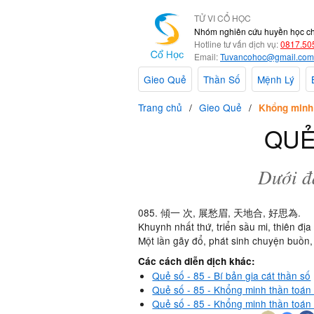
TỬ VI CỔ HỌC
Nhóm nghiên cứu huyền học c
Hotline tư vấn dịch vụ:
0817.50
Email:
Tuvancohoc@gmail.com
Gieo Quẻ
Thần Số
Mệnh Lý
Trang chủ
Gieo Quẻ
Khổng minh
QUẺ
Dưới đ
085. 傾一 次, 展愁眉, 天地合, 好思為.
Khuynh nhất thứ, triển sầu mi, thiên địa 
Một lần gãy đổ, phát sinh chuyện buồn,
Các cách diễn dịch khác:
Quẻ số - 85 - Bí bản gia cát thần số
Quẻ số - 85 - Khổng minh thần toán 
Quẻ số - 85 - Khổng minh thần toán