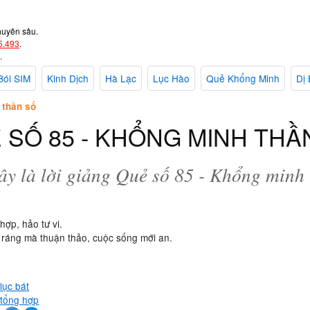
huyên sâu.
5.493
.
.
Bói SIM
Kinh Dịch
Hà Lạc
Lục Hào
Quẻ Khổng Minh
Dị 
 thần số
 SỐ 85 - KHỔNG MINH THẦ
ây là lời giảng Quẻ số 85 - Khổng minh 
hợp, hảo tư vi.
 ráng mà thuận thảo, cuộc sống mới an.
lục bát
 tổng hợp