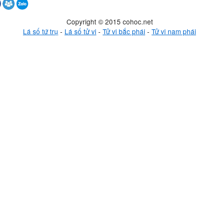
Copyright © 2015 cohoc.net
Lá số tứ trụ
-
Lá số tử vi
-
Tử vi bắc phái
-
Tử vi nam phái