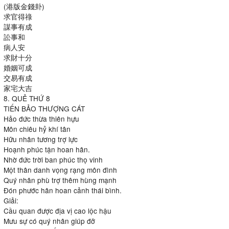
(港版金錢卦)
求官得祿
謀事有成
訟事和
病人安
求財十分
婚姻可成
交易有成
家宅大吉
8. QUẺ THỨ 8
TIẾN BẢO THƯỢNG CÁT
Hảo đức thừa thiên hựu
Môn chiêu hỷ khí tân
Hữu nhân tương trợ lực
Hoạnh phúc tận hoan hân.
Nhờ đức trời ban phúc thọ vinh
Một thân danh vọng rạng môn đình
Quý nhân phù trợ thêm hùng mạnh
Đón phước hân hoan cảnh thái bình.
Giải:
Cầu quan được địa vị cao lộc hậu
Mưu sự có quý nhân giúp đỡ