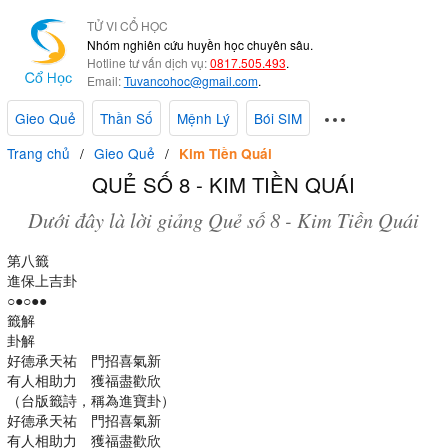
TỬ VI CỔ HỌC
Nhóm nghiên cứu huyền học chuyên sâu.
Hotline tư vấn dịch vụ:
0817.505.493
.
Email:
Tuvancohoc@gmail.com
.
Gieo Quẻ
Thần Số
Mệnh Lý
Bói SIM
Trang chủ
Gieo Quẻ
Kim Tiền Quái
QUẺ SỐ 8 - KIM TIỀN QUÁI
Dưới đây là lời giảng Quẻ số 8 - Kim Tiền Quái
第八籤
進保上吉卦
○●○●●
籤解
卦解
好德承天祐 門招喜氣新
有人相助力 獲福盡歡欣
（台版籤詩，稱為進寶卦）
好德承天祐 門招喜氣新
有人相助力 獲福盡歡欣