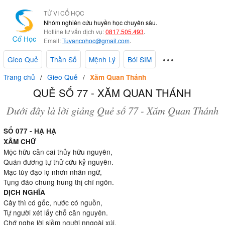
TỬ VI CỔ HỌC
Nhóm nghiên cứu huyền học chuyên sâu.
Hotline tư vấn dịch vụ:
0817.505.493
.
Email:
Tuvancohoc@gmail.com
.
Gieo Quẻ
Thần Số
Mệnh Lý
Bói SIM
Trang chủ
Gieo Quẻ
Xăm Quan Thánh
QUẺ SỐ 77 - XĂM QUAN THÁNH
Dưới đây là lời giảng Quẻ số 77 - Xăm Quan Thánh
SỐ 077 - HẠ HẠ
XÂM CHỮ
Mộc hữu căn cai thủy hữu nguyên,
Quán đương tự thử cứu kỷ nguyên.
Mạc tùy đạo lộ nhơn nhân ngữ,
Tụng đáo chung hung thị chí ngôn.
DỊCH NGHĨA
Cây thì có gốc, nước có nguồn,
Tự người xét lấy chỗ căn nguyên.
Chớ nghe lời siềm người nngoài xúi,