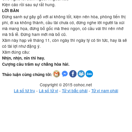
Kiện cáo rồi sau sự rất hung.
LỜI BÀN
Đừng sanh sự gây gỗ với ai không tốt, kiện nên hòa, phòng tiến thị
phi, đi xa không thành, cầu tài chưa có, đừng nghe lời người ta xúi
mà mang họa, đừng bỏ gốc mà theo ngọn, có cầu vái thì nên nhớ
mà trả lễ. Đừng ham mới mà bỏ cũ.
Xâm này hạp về tháng 11, còn ngày thì ngày tý có tin tức, hay là sẽ
có tài lợi như đặng ý.
Xâm đúng câu:
Nhịn, nhịn, nín thì hay.
Cượng cầu trăm sự chẳng hòa hài.
Thảo luận cùng chúng tôi:
Copyright © 2015 cohoc.net
Lá số tứ trụ
-
Lá số tử vi
-
Tử vi bắc phái
-
Tử vi nam phái