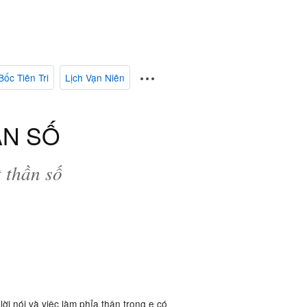
Bốc Tiên Tri
Lịch Vạn Niên
ẦN SỐ
t thần số
lời nói và việc làm phỉa thận trọng e có