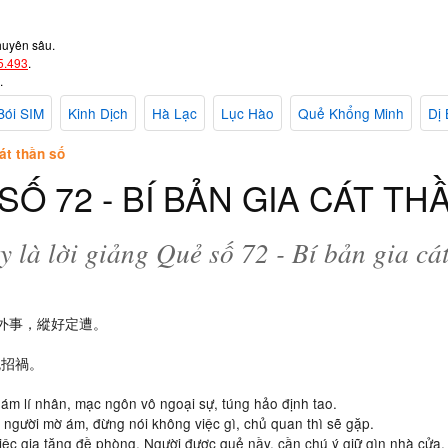
huyên sâu.
5.493
.
.
Bói SIM
Kinh Dịch
Hà Lạc
Lục Hào
Quẻ Khổng Minh
Dị 
át thần số
SỐ 72 - BÍ BẢN GIA CÁT TH
 là lời giảng Quẻ số 72 - Bí bản gia cá
無外事，縱好定遭。
免招禍。
 ám lí nhân, mạc ngôn vô ngoại sự, túng hảo định tao.
g người mờ ám, đừng nói không việc gì, chủ quan thì sẽ gặp.
việc gia tăng đề phòng. Người được quẻ nầy, cần chú ý giữ gìn nhà cửa, 