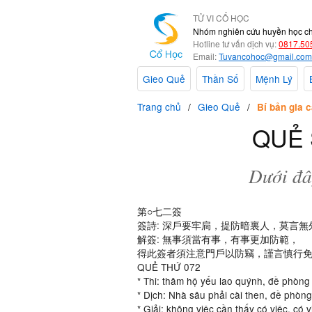
TỬ VI CỔ HỌC
Nhóm nghiên cứu huyền học c
Hotline tư vấn dịch vụ:
0817.50
Email:
Tuvancohoc@gmail.com
Gieo Quẻ
Thần Số
Mệnh Lý
Trang chủ
Gieo Quẻ
Bí bản gia c
QUẺ 
Dưới đây
第○七二簽
簽詩: 深戶要牢扃，提防暗裏人，莫言
解簽: 無事須當有事，有事更加防範，
得此簽者須注意門戶以防竊，謹言慎行
QUẺ THỨ 072
* Thi: thâm hộ yếu lao quýnh, đề phòng
* Dịch: Nhà sâu phải cài then, đề phòn
* Giải: không việc cần thấy có việc, có 