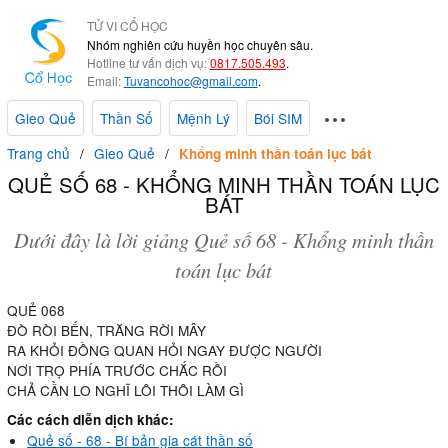
TỬ VI CỔ HỌC
Nhóm nghiên cứu huyền học chuyên sâu.
Hotline tư vấn dịch vụ:
0817.505.493
.
Email:
Tuvancohoc@gmail.com
.
Gieo Quẻ
Thần Số
Mệnh Lý
Bói SIM
Trang chủ
Gieo Quẻ
Khổng minh thần toán lục bát
QUẺ SỐ 68 - KHỔNG MINH THẦN TOÁN LỤC
BÁT
Dưới đây là lời giảng Quẻ số 68 - Khổng minh thần
toán lục bát
QUẺ 068
ĐÒ RÒI BẾN, TRĂNG RỜI MÂY
RA KHỎI ĐỒNG QUAN HỎI NGAY ĐƯỢC NGƯỜI
NƠI TRỌ PHÍA TRƯỚC CHẮC RỒI
CHẢ CẦN LO NGHĨ LÔI THÔI LÀM GÌ
Các cách diễn dịch khác:
Quẻ số - 68 - Bí bản gia cát thần số