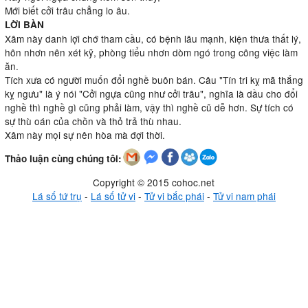
Mới biết cởi trâu chẳng lo âu.
LỜI BÀN
Xâm này danh lợi chớ tham cầu, có bệnh lâu mạnh, kiện thưa thất lý,
hôn nhơn nên xét kỹ, phòng tiểu nhơn dòm ngó trong công việc làm
ăn.
Tích xưa có người muốn đổi nghề buôn bán. Câu "Tín tri kỵ mã thắng
kỵ ngưu" là ý nói "Cởi ngựa cũng như cởi trâu", nghĩa là dầu cho đổi
nghề thì nghề gì cũng phải làm, vậy thì nghề cũ dễ hơn. Sự tích có
sự thù oán của chồn và thỏ trả thù nhau.
Xâm này mọi sự nên hòa mà đợi thời.
Thảo luận cùng chúng tôi:
Copyright © 2015 cohoc.net
Lá số tứ trụ
-
Lá số tử vi
-
Tử vi bắc phái
-
Tử vi nam phái