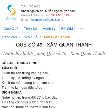
TỬ VI CỔ HỌC
Nhóm nghiên cứu huyền học chuyên sâu.
Hotline tư vấn dịch vụ:
0817.505.493
.
Email:
Tuvancohoc@gmail.com
.
Gieo Quẻ
Thần Số
Mệnh Lý
Bói SIM
Trang chủ
Gieo Quẻ
Xăm Quan Thánh
QUẺ SỐ 46 - XĂM QUAN THÁNH
Dưới đây là lời giảng Quẻ số 46 - Xăm Quan Thánh
SỐ 046 - TRUNG BÌNH
XÂM CHỮ
Quân thị sơn trung vạn hộ hầu,
Tín tri kỳ mã, thăng kỳ ngưu.
Kim triều mã thượng khán sơn sắc,
Tranh tợ kỵ ngưu đắc tự do.
DỊCH NGHĨA
Nghề nghiệp trong đời đứng bậc đầu,
Tin rằng cởi ngựa sướng hơn trâu.
Nay ngồi ngựa chứng xem sơn thủy,