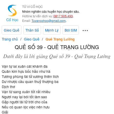
TỬ VI CỔ HỌC
Nhóm nghiên cứu huyền học chuyên sâu.
Hotline tư vấn dịch vụ:
0817.505.493
.
Email:
Tuvancohoc@gmail.com
.
Gieo Quẻ
Thần Số
Mệnh Lý
Bói SIM
Trang chủ
Gieo Quẻ
Quẻ Trạng Lường
QUẺ SỐ 39 - QUẺ TRẠNG LƯỜNG
Dưới đây là lời giảng Quẻ số 39 - Quẻ Trạng Lường
Vận tự lai xuân cát khánh đa
Quân kim hựu bốc hảo như hà
Tương phùng tài tử xương thiên tích
Dư nhược cầu quan thuỷ thượng ba
Dịch thơ
Vận từ sang xuân tốt rất nhiều
Ngươi nay lại bói tốt làm sao
Gặp người tài tử trời cho của
Nếu có quan lộc việc nên hưu
Giải