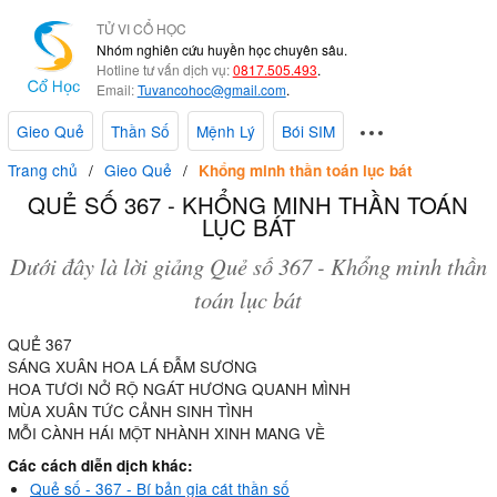
TỬ VI CỔ HỌC
Nhóm nghiên cứu huyền học chuyên sâu.
Hotline tư vấn dịch vụ:
0817.505.493
.
Email:
Tuvancohoc@gmail.com
.
Gieo Quẻ
Thần Số
Mệnh Lý
Bói SIM
Trang chủ
Gieo Quẻ
Khổng minh thần toán lục bát
QUẺ SỐ 367 - KHỔNG MINH THẦN TOÁN
LỤC BÁT
Dưới đây là lời giảng Quẻ số 367 - Khổng minh thần
toán lục bát
QUẺ 367
SÁNG XUÂN HOA LÁ ĐẪM SƯƠNG
HOA TƯƠI NỞ RỘ NGÁT HƯƠNG QUANH MÌNH
MÙA XUÂN TỨC CẢNH SINH TÌNH
MỖI CÀNH HÁI MỘT NHÀNH XINH MANG VỀ
Các cách diễn dịch khác:
Quẻ số - 367 - Bí bản gia cát thần số