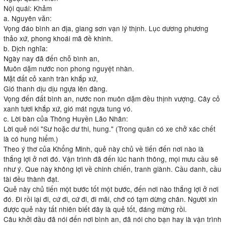
Nội quái: Khảm
a. Nguyên văn:
Vọng đáo bình an địa, giang sơn vạn lý thịnh. Lục dương phương
thảo xứ, phong khoái mã đề khinh.
b. Dịch nghĩa:
Ngày nay đã đến chỗ bình an,
Muôn dặm nước non phong nguyệt nhàn.
Mặt đất cỏ xanh tràn khắp xứ,
Gió thanh dịu dịu ngựa lên đàng.
Vọng đến đất bình an, nước non muôn dặm đều thịnh vượng. Cây cỏ
xanh tươi khắp xứ, gió mát ngựa tung vó.
c. Lời bàn của Thông Huyền Lão Nhân:
Lời quẻ nói "Sư hoặc dư thi, hung." (Trong quân có xe chở xác chết
là có hung hiểm.)
Theo ý thơ của Khổng Minh, quẻ này chủ về tiến đến nơi nào là
thắng lợi ở nơi đó. Vận trình đã đến lúc hanh thông, mọi mưu cầu sẽ
như ý. Que này không lợi về chinh chiến, tranh giành. Cầu danh, cầu
tài đều thành đạt.
Quẻ này chủ tiến một bước tốt một bước, đến nơi nào thắng lợi ở nơi
đó. Đi rồi lại đi, cứ đi, cứ đi, đi mãi, chớ có tạm dừng chân. Người xin
được quẻ này tất nhiên biết đây là quẻ tốt, đáng mừng rồi.
Câu khởi đầu đã nói đến nơi bình an, đã nói cho bạn hay là vận trình