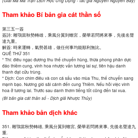
(Giải Mã Ma Trận Dịch Học Ứng Dụng - tác giả Nguyễn Nguyên Bẩy)
Tham khảo Bí bản gia cát thần số
第三五一簽
簽詩: 雕鶚當秋勢轉雄，乘風分翼到蟾宮，榮華若問將來事，先後名聲
達九重。
解簽: 時來運轉，氣勢甚雄，做任何事均能順利無比。
QUẺ THỨ 351
* Thi: điêu ngạc đương thu thế chuyển hùng, thừa phong phân dực
đáo thiềm cung, vinh hoa nhược vấn tương lai sự, tiên hậu danh
thanh đạt cửu trùng.
* Dịch: Con chim điêu và con cá sấu vào mùa Thu, thế chuyển sang
mạnh bạo. Nương gió sãi cánh đến cung Thiềm. Nếu hỏi việc vinh
hoa ở tương lai. Trước sau danh thơm tiếng tốt cũng đến tai vua.
(Bí bản gia cát thần số - Dịch giả Nhược Thủy)
Tham khảo bản dịch khác
351. 雕鶚當秋勢轉雄, 乘風分翼到蟾宮, 榮華若問將來事, 先後名聲達九
重.