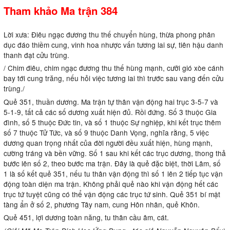
Tham khảo Ma trận 384
Lời xưa: Điêu ngạc đương thu thế chuyển hùng, thừa phong phân
dục đáo thiềm cung, vinh hoa nhược vấn tương lai sự, tiên hậu danh
thanh đạt cửu trùng.
/ Chim điêu, chim ngạc đương thu thế hùng mạnh, cưỡi gió xòe cánh
bay tới cung trăng, nếu hỏi việc tương lai thì trước sau vang đến cửu
trùng./
Quẻ 351, thuần dương. Ma trận tự thân vận động hai trục 3-5-7 và
5-1-9, tất cả các số dương xuất hiện đủ. Rồi đứng. Số 3 thuộc Gia
đình, số 5 thuộc Đức tin, và số 1 thuộc Sự nghiệp, khi kết trục thêm
số 7 thuộc Tử Tức, và số 9 thuộc Danh Vọng, nghĩa rằng, 5 việc
dương quan trọng nhất của đời người đều xuất hiện, hùng mạnh,
cường tráng và bền vững. Số 1 sau khi kết các trục dương, thong thả
bước lên số 2, theo bước ma trận. Đây là quẻ đặc biệt, thời Lâm, số
1 là số kết quẻ 351, nếu tu thân vận động thì số 1 lên 2 tiếp tục vận
động toàn diện ma trận. Không phải quẻ nào khi vận động hết các
trục tứ tuyệt cũng có thể vận động các trục tứ sinh. Quẻ 351 bí mật
tàng ẩn ở số 2, phương Tây nam, cung Hôn nhân, quẻ Khôn.
Quẻ 451, lợi dương toàn năng, tu thân cầu âm, cát.