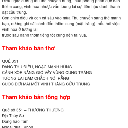
Điêu ngạc đương thu thế chuyển hùng, thừa phong phân dực đáo
thiềm cung, vinh hoa nhược vấn tương lai sự, tiên hậu danh thanh
đạt cửu trùng.
Con chim điêu và con cá sấu vào mùa Thu chuyển sang thế mạnh
bạo, nương gió sải cánh đến thiềm cung (mặt trăng), nếu hỏi việc
vinh hoa ở tương lai,
trước sau danh thơm tiếng tốt cũng đến tai vua.
Tham khảo bản thơ
QUẺ 351
ĐANG THU ĐIÊU, NGẠC MẠNH HÙNG
CÁNH XÒE NÂNG GIÓ VẪY VÙNG CUNG TRĂNG
TƯƠNG LAI DÁM CHẮCH NÓI RẰNG
CUỘC ĐỜI MAI MỐT VINH THĂNG CỬU TRÙNG
Tham khảo bản tổng hợp
Quẻ số 351 – THƯỢNG THƯỢNG
Địa Thủy Sư
Động hào Tam
Ngoại quái: Khôn