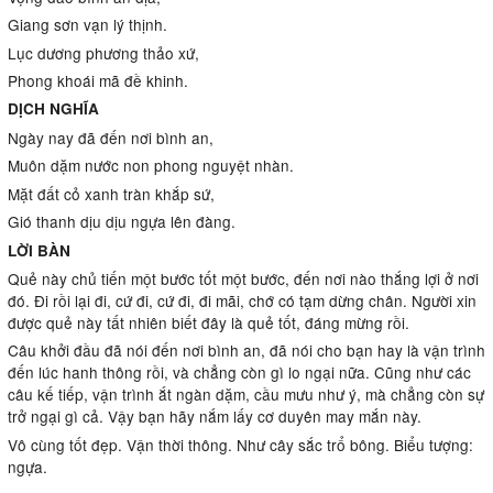
Giang sơn vạn lý thịnh.
Lục dương phương thảo xứ,
Phong khoái mã đề khinh.
DỊCH NGHĨA
Ngày nay đã đến nơi bình an,
Muôn dặm nước non phong nguyệt nhàn.
Mặt đất cỏ xanh tràn khắp sứ,
Gió thanh dịu dịu ngựa lên đàng.
LỜI BÀN
Quẻ này chủ tiến một bước tốt một bước, đến nơi nào thắng lợi ở nơi
đó. Đi rồi lại đi, cứ đi, cứ đi, đi mãi, chớ có tạm dừng chân. Người xin
được quẻ này tất nhiên biết đây là quẻ tốt, đáng mừng rồi.
Câu khởi đầu đã nói đến nơi bình an, đã nói cho bạn hay là vận trình
đến lúc hanh thông rồi, và chẳng còn gì lo ngại nữa. Cũng như các
câu kế tiếp, vận trình ắt ngàn dặm, cầu mưu như ý, mà chẳng còn sự
trở ngại gì cả. Vậy bạn hãy nắm lấy cơ duyên may mắn này.
Vô cùng tốt đẹp. Vận thời thông. Như cây sắc trổ bông. Biểu tượng:
ngựa.