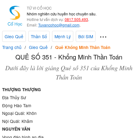
TỬ VI CỔ HỌC
Nhóm nghiên cứu huyền học chuyên sâu.
Hotline tư vấn dịch vụ:
0817.505.493
.
Email:
Tuvancohoc@gmail.com
.
Gieo Quẻ
Thần Số
Mệnh Lý
Bói SIM
Trang chủ
Gieo Quẻ
Quẻ Khổng Minh Thần Toán
QUẺ SỐ 351 - Khổng Minh Thần Toán
Dưới đây là lời giảng Quẻ số 351 của Khổng Minh
Thần Toán
THƯỢNG THƯỢNG
Địa Thủy Sư
Động Hào Tam
Ngoại Quái: Khôn
Nội Quái: Khảm
NGUYÊN VĂN
Vọng đáo bình an địa,