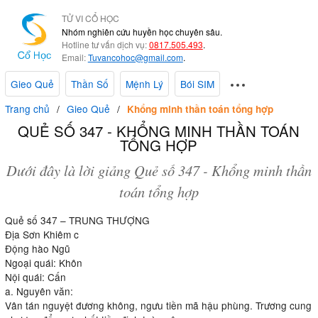
TỬ VI CỔ HỌC
Nhóm nghiên cứu huyền học chuyên sâu.
Hotline tư vấn dịch vụ:
0817.505.493
.
Email:
Tuvancohoc@gmail.com
.
Gieo Quẻ
Thần Số
Mệnh Lý
Bói SIM
Trang chủ
Gieo Quẻ
Khổng minh thần toán tổng hợp
QUẺ SỐ 347 - KHỔNG MINH THẦN TOÁN
TỔNG HỢP
Dưới đây là lời giảng Quẻ số 347 - Khổng minh thần
toán tổng hợp
Quẻ số 347 – TRUNG THƯỢNG
Địa Sơn Khiêm c
Động hào Ngũ
Ngoại quái: Khôn
Nội quái: Cấn
a. Nguyên văn:
Vân tán nguyệt đương không, ngưu tiền mã hậu phùng. Trương cung