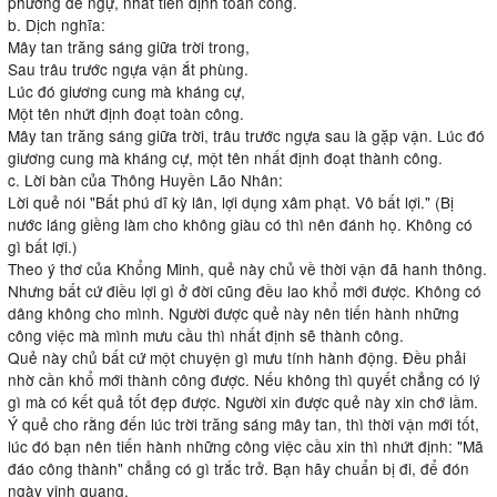
phương để ngự, nhất tiền định toàn công.
b. Dịch nghĩa:
Mây tan trăng sáng giữa trời trong,
Sau trâu trước ngựa vận ắt phùng.
Lúc đó giương cung mà kháng cự,
Một tên nhứt định đoạt toàn công.
Mây tan trăng sáng giữa trời, trâu trước ngựa sau là gặp vận. Lúc đó
giương cung mà kháng cự, một tên nhất định đoạt thành công.
c. Lời bàn của Thông Huyền Lão Nhân:
Lời quẻ nói "Bất phú dĩ kỳ lân, lợi dụng xâm phạt. Vô bất lợi." (Bị
nước láng giềng làm cho không giàu có thì nên đánh họ. Không có
gì bất lợi.)
Theo ý thơ của Khổng Minh, quẻ này chủ về thời vận đã hanh thông.
Nhưng bất cứ điều lợi gì ở đời cũng đều lao khổ mới được. Không có
dâng không cho mình. Người được quẻ này nên tiến hành những
công việc mà mình mưu cầu thì nhất định sẽ thành công.
Quẻ này chủ bất cứ một chuyện gì mưu tính hành động. Đều phải
nhờ cần khổ mới thành công được. Nếu không thì quyết chẳng có lý
gì mà có kết quả tốt đẹp được. Người xin được quẻ này xin chớ lầm.
Ý quẻ cho rằng đến lúc trời trăng sáng mây tan, thì thời vận mới tốt,
lúc đó bạn nên tiến hành những công việc cầu xin thì nhứt định: "Mã
đáo công thành" chẳng có gì trắc trở. Bạn hãy chuẩn bị đi, để đón
ngày vinh quang.