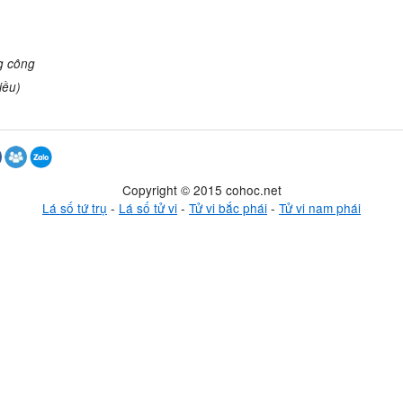
ng công
iều)
Copyright © 2015 cohoc.net
Lá số tứ trụ
-
Lá số tử vi
-
Tử vi bắc phái
-
Tử vi nam phái