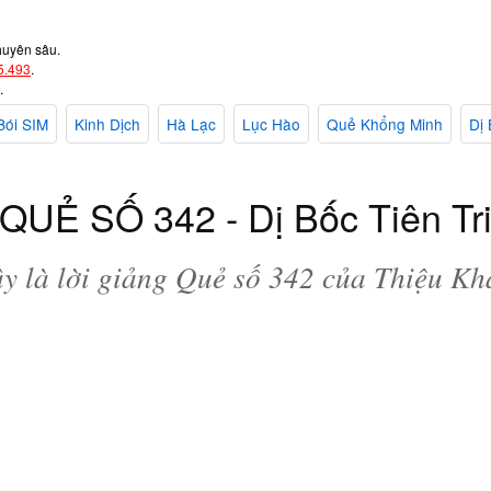
huyên sâu.
5.493
.
.
Bói SIM
Kinh Dịch
Hà Lạc
Lục Hào
Quẻ Khổng Minh
Dị 
QUẺ SỐ 342 - Dị Bốc Tiên Tr
y là lời giảng Quẻ số 342 của Thiệu Kh