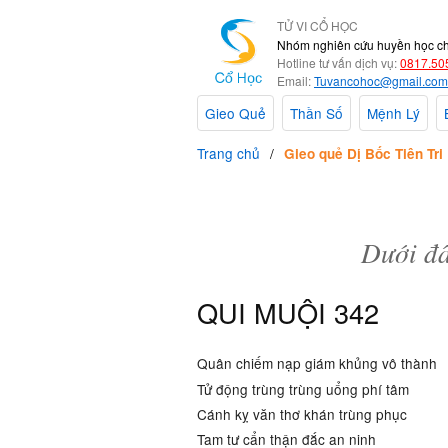
TỬ VI CỔ HỌC
Nhóm nghiên cứu huyền học c
Hotline tư vấn dịch vụ:
0817.50
Email:
Tuvancohoc@gmail.com
Gieo Quẻ
Thần Số
Mệnh Lý
Trang chủ
Gieo quẻ Dị Bốc Tiên Tri
Dưới đâ
QUI MUỘI 342
Quân chiếm nạp giám khủng vô thành
Tử động trùng trùng uổng phí tâm
Cánh kỵ văn thơ khán trùng phục
Tam tư cẩn thận đắc an ninh