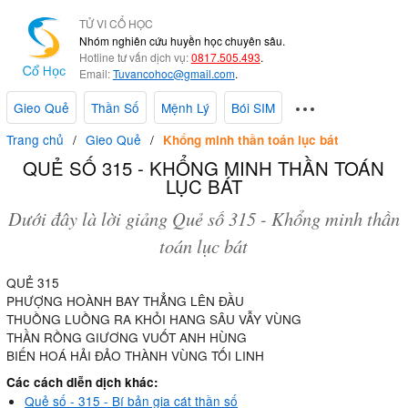
TỬ VI CỔ HỌC
Nhóm nghiên cứu huyền học chuyên sâu.
Hotline tư vấn dịch vụ:
0817.505.493
.
Email:
Tuvancohoc@gmail.com
.
Gieo Quẻ
Thần Số
Mệnh Lý
Bói SIM
Trang chủ
Gieo Quẻ
Khổng minh thần toán lục bát
QUẺ SỐ 315 - KHỔNG MINH THẦN TOÁN
LỤC BÁT
Dưới đây là lời giảng Quẻ số 315 - Khổng minh thần
toán lục bát
QUẺ 315
PHƯỢNG HOÀNH BAY THẲNG LÊN ĐẦU
THUỒNG LUỒNG RA KHỎI HANG SÂU VẪY VÙNG
THẦN RỒNG GIƯƠNG VUỐT ANH HÙNG
BIẾN HOÁ HẢI ĐẢO THÀNH VÙNG TỐI LINH
Các cách diễn dịch khác:
Quẻ số - 315 - Bí bản gia cát thần số