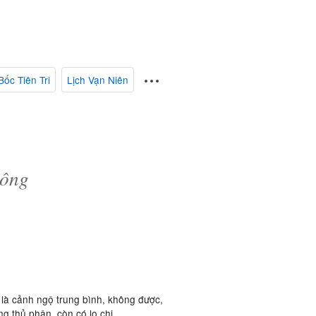
Bốc Tiên Tri
Lịch Vạn Niên
Công
là cảnh ngộ trung bình, không được,
g thủ phận, còn có lo chi.