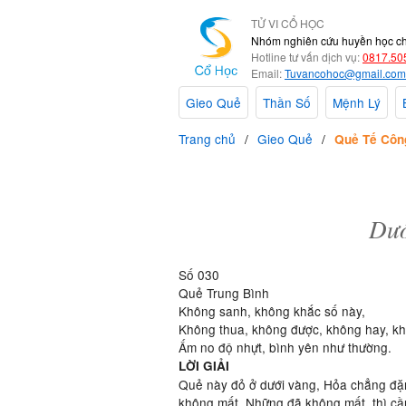
TỬ VI CỔ HỌC
Nhóm nghiên cứu huyền học c
Hotline tư vấn dịch vụ:
0817.50
Email:
Tuvancohoc@gmail.com
Gieo Quẻ
Thần Số
Mệnh Lý
Trang chủ
Gieo Quẻ
Quẻ Tế Côn
Dướ
Số 030
Quẻ Trung Bình
Không sanh, không khắc số này,
Không thua, không được, không hay, kh
Ấm no độ nhựt, bình yên như thường.
LỜI GIẢI
Quẻ này đỏ ở dưới vàng, Hỏa chẳng đặn
không mất. Những đã không mất, thì cần