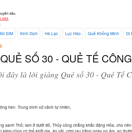
huyên sâu.
5.493
.
.
Bói SIM
Kinh Dịch
Hà Lạc
Lục Hào
Quẻ Khổng Minh
Dị 
g
QUẺ SỐ 30 - QUẺ TẾ CÔNG
i đây là lời giảng Quẻ số 30 - Quẻ Tế 
ông hèn. Trung bình xử cảnh tự nhiên,
g sanh Thổ; lam ở dưới đỏ, Thủy cũng chẳng khắc đặng Hỏa, cho nên 
 kiệm cũng có thể khởi gia, áo vải, cơm rau hằng ngày no ấm, an thườn