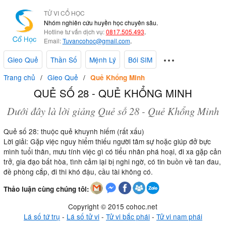
TỬ VI CỔ HỌC
Nhóm nghiên cứu huyền học chuyên sâu.
Hotline tư vấn dịch vụ:
0817.505.493
.
Email:
Tuvancohoc@gmail.com
.
Gieo Quẻ
Thần Số
Mệnh Lý
Bói SIM
Trang chủ
Gieo Quẻ
Quẻ Khổng Minh
QUẺ SỐ 28 - QUẺ KHỔNG MINH
Dưới đây là lời giảng Quẻ số 28 - Quẻ Khổng Minh
Quẻ số 28: thuộc quẻ khuynh hiếm (rất xấu)
Lời giải: Gặp việc nguy hiểm thiếu người tâm sự hoặc giúp đở bực
mình tuổi thân, mưu tính việc gì có tiểu nhân phá hoại, đi xa gặp cản
trở, gia đạo bất hòa, tình cảm lại bị nghi ngờ, có tin buồn về tan đau,
đề phòng cắp, đi thi khó đậu, cầu tài không có.
Thảo luận cùng chúng tôi:
Copyright © 2015 cohoc.net
Lá số tứ trụ
-
Lá số tử vi
-
Tử vi bắc phái
-
Tử vi nam phái