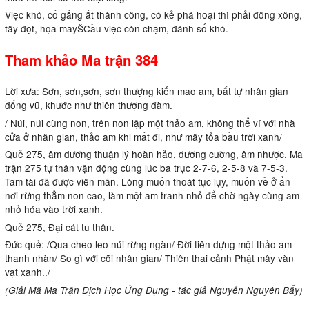
Việc khó, cố gắng ắt thành công, có kẻ phá hoại thì phải đông xông,
tây đột, họa mayŠCầu việc còn chậm, đánh số khó.
Tham khảo Ma trận 384
Lời xưa: Sơn, sơn,sơn, sơn thượng kiến mao am, bất tự nhân gian
đống vũ, khước như thiên thượng đàm.
/ Núi, núi cùng non, trên non lập một thảo am, không thể ví với nhà
cửa ở nhân gian, thảo am khi mất đi, như mây tỏa bầu trời xanh/
Quẻ 275, âm dương thuận lý hoàn hảo, dương cường, âm nhược. Ma
trận 275 tự thân vận động cùng lúc ba trục 2-7-6, 2-5-8 và 7-5-3.
Tam tài đã được viên mãn. Lòng muốn thoát tục lụy, muốn về ở ẩn
nơi rừng thẳm non cao, làm một am tranh nhỏ để chờ ngày cùng am
nhỏ hóa vào trời xanh.
Quẻ 275, Đại cát tu thân.
Đức quẻ: /Qua cheo leo núi rừng ngàn/ Đời tiên dựng một thảo am
thanh nhàn/ So gì với cõi nhân gian/ Thiên thai cảnh Phật mây vàn
vạt xanh../
(Giải Mã Ma Trận Dịch Học Ứng Dụng - tác giả Nguyễn Nguyên Bẩy)