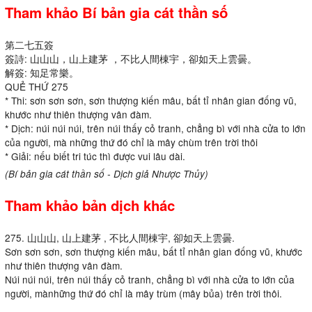
Tham khảo Bí bản gia cát thần số
第二七五簽
簽詩: 山山山，山上建茅 ，不比人間棟宇，卻如天上雲曇。
解簽: 知足常樂。
QUẺ THỨ 275
* Thi: sơn sơn sơn, sơn thượng kiến mâu, bất tỉ nhân gian đống vũ,
khước như thiên thượng vân đàm.
* Dịch: núi núi núi, trên núi thấy cỏ tranh, chẳng bì với nhà cửa to lớn
của người, mà những thứ đó chỉ là mây chùm trên trời thôi
* Giải: nếu biết tri túc thì được vui lâu dài.
(Bí bản gia cát thần số - Dịch giả Nhược Thủy)
Tham khảo bản dịch khác
275. 山山山, 山上建茅 , 不比人間棟宇, 卻如天上雲曇.
Sơn sơn sơn, sơn thượng kiến mâu, bất tỉ nhân gian đống vũ, khước
như thiên thượng vân đàm.
Núi núi núi, trên núi thấy cỏ tranh, chẳng bì với nhà cửa to lớn của
người, mànhững thứ đó chỉ là mây trùm (mây bủa) trên trời thôi.