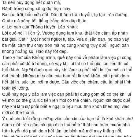
Ta nên huy động hết quân mã,
Đánh trống cùng xông đột họa may.
Ba cửa trời, bốn cửa đất. Dân thành trận tuyến, tụ tập trên đường.
Quân mã xông tới, tiếng trống dồn dập thúc.
c. Lời bàn của Thông Huyền Lão Nhân:
Lời quẻ nói "Hiền tỷ. Vương dụng tam khu, thất tiền cầm, ấp nhân
bất giới. Cát." (Một nhóm người tụ tập. Vua đi săn bắn, họ bao vây
ba mặt, cầm thú chạy trốn mà họ cũng không truy đuổi, người dân
không hoảng sợ. Hào này tốt đẹp.
Theo ý thơ của Khổng minh, quẻ này chủ về phàm làm việc gì cũng
cần phải có đủ trí dũng, có vậy khi lui thì có thể giữ, lúc tiến thì có
thể đánh. Người được quẻ này khi lâm sự phải biết lo liệu mới có thể
đạt thành. Những mưu cầu của bạn rất là khó khăn, cần phải đem
hết tài trí, sức lực mới ra được. Cầu việc còn chậm, cầu tài phải tính
toán kỹ lưỡng.
Quẻ này ngụ ý bảo làm việc cần phải trí dũng gồm đủ có thế khi lui
về mới có thể giữ, lúc tiến lên mới có thể chiến. Người xin được quẻ
này khi lâm sự phải biết e ngại lo liệu mưu tính khôn khéo mọi việc
mới có thể thành.
Ý quẻ cho biết rằng những việc cầu xin của bạn rất là khó khăn như
đánh một trận giặc mà gặp địch thủ bố trí thật chu toàn, muốn phá
trận tuyến đó phải đem hết tận lực binh mã mới may thắng nổi.
Vậy những việc cầu xin của bạn muốn thành đạt như ý nguyện hãy