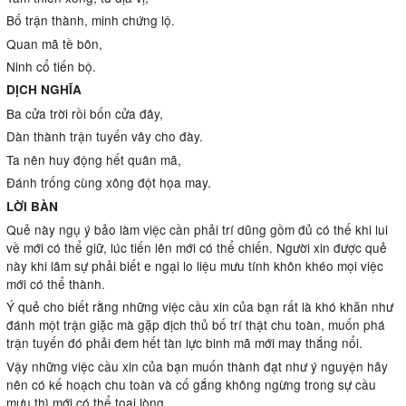
Bố trận thành, minh chứng lộ.
Quan mã tề bôn,
Ninh cổ tiến bộ.
DỊCH NGHĨA
Ba cửa trời rồi bốn cửa đây,
Dàn thành trận tuyến vây cho đày.
Ta nên huy động hết quân mã,
Đánh trống cùng xông đột họa may.
LỜI BÀN
Quẻ này ngụ ý bảo làm việc cần phải trí dũng gồm đủ có thế khi lui
về mới có thể giữ, lúc tiến lên mới có thể chiến. Người xin được quẻ
này khi lâm sự phải biết e ngại lo liệu mưu tính khôn khéo mọi việc
mới có thể thành.
Ý quẻ cho biết rằng những việc cầu xin của bạn rất là khó khăn như
đánh một trận giặc mà gặp địch thủ bố trí thật chu toàn, muốn phá
trận tuyến đó phải đem hết tàn lực binh mã mới may thắng nổi.
Vậy những việc cầu xin của bạn muốn thành đạt như ý nguyện hãy
nên có kế hoạch chu toàn và cố gắng không ngừng trong sự cầu
mưu thì mới có thể toại lòng.