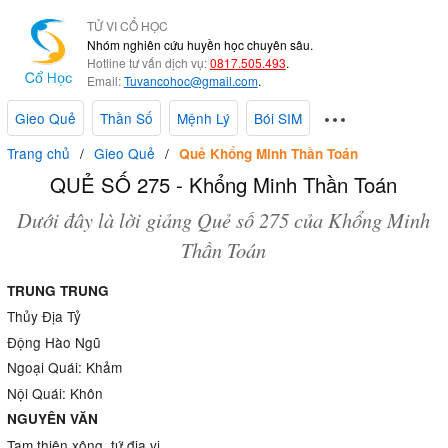
TỬ VI CỔ HỌC
Nhóm nghiên cứu huyền học chuyên sâu.
Hotline tư vấn dịch vụ:
0817.505.493
.
Email:
Tuvancohoc@gmail.com
.
Gieo Quẻ
Thần Số
Mệnh Lý
Bói SIM
Trang chủ
Gieo Quẻ
Quẻ Khổng Minh Thần Toán
QUẺ SỐ 275 - Khổng Minh Thần Toán
Dưới đây là lời giảng Quẻ số 275 của Khổng Minh
Thần Toán
TRUNG TRUNG
Thủy Địa Tỷ
Động Hào Ngũ
Ngoại Quái: Khảm
Nội Quái: Khôn
NGUYÊN VĂN
Tam thiên xông, tứ địa vị,