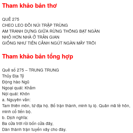
Tham khảo bản thơ
QUẺ 275
CHEO LEO ĐỒI NÚI TRẬP TRÙNG
AM TRANH DỰNG GIỮA RỪNG THÔNG BẠT NGÀN
NHỎ HƠN NHÀ Ở TRẦN GIAN
GIỐNG NHƯ TIÊN CẢNH NGÚT NGÀN MÂY TRÔI
Tham khảo bản tổng hợp
Quẻ số 275 – TRUNG TRUNG
Thủy Địa Tỷ
Động hào Ngũ
Ngoại quái: Khảm
Nội quái: Khôn
a. Nguyên văn:
Tam thiên môn, tứ địa hộ. Bố trận thành, minh tụ lộ. Quân mã tề hôn,
minh cổ tiến bộ.
b. Dịch nghĩa:
Ba cửa trời rồi bốn cửa đây,
Dàn thành trận tuyến vây cho đày.