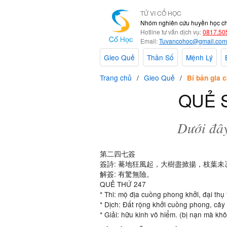
TỬ VI CỔ HỌC
Nhóm nghiên cứu huyền học c
Hotline tư vấn dịch vụ:
0817.50
Email:
Tuvancohoc@gmail.com
Gieo Quẻ
Thần Số
Mệnh Lý
Trang chủ
Gieo Quẻ
Bí bản gia c
QUẺ S
Dưới đây
第二四七簽
簽詩: 驀地狂風起，大樹盡掀揚，枝葉
解簽: 有驚無險。
QUẺ THỨ 247
* Thi: mộ địa cuồng phong khởi, đại thụ 
* Dịch: Đất rộng khởi cuồng phong, cây 
* Giải: hữu kinh vô hiểm. (bị nạn mà kh