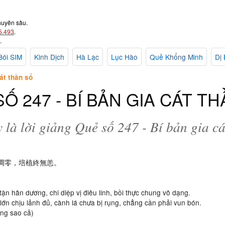
huyên sâu.
5.493
.
.
Bói SIM
Kinh Dịch
Hà Lạc
Lục Hào
Quẻ Khổng Minh
Dị 
át thần số
Ố 247 - BÍ BẢN GIA CÁT T
 là lời giảng Quẻ số 247 - Bí bản gia cá
未凋零，培植終無恙。
tận hân dương, chi diệp vị điêu linh, bồi thực chung vô dạng.
lớn chịu lảnh đủ, cành lá chưa bị rụng, chẳng cần phải vun bón.
ông sao cả)