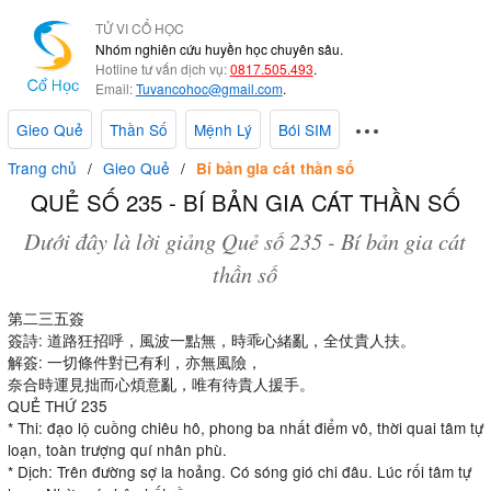
TỬ VI CỔ HỌC
Nhóm nghiên cứu huyền học chuyên sâu.
Hotline tư vấn dịch vụ:
0817.505.493
.
Email:
Tuvancohoc@gmail.com
.
Gieo Quẻ
Thần Số
Mệnh Lý
Bói SIM
Trang chủ
Gieo Quẻ
Bí bản gia cát thần số
QUẺ SỐ 235 - BÍ BẢN GIA CÁT THẦN SỐ
Dưới đây là lời giảng Quẻ số 235 - Bí bản gia cát
thần số
第二三五簽
簽詩: 道路狂招呼，風波一點無，時乖心緒亂，全仗貴人扶。
解簽: 一切條件對已有利，亦無風險，
奈合時運見拙而心煩意亂，唯有待貴人援手。
QUẺ THỨ 235
* Thi: đạo lộ cuồng chiêu hô, phong ba nhất điểm vô, thời quai tâm tự
loạn, toàn trượng quí nhân phù.
* Dịch: Trên đường sợ la hoảng. Có sóng gió chi đâu. Lúc rối tâm tự