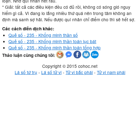
loạn. Nhờ quí nhân hết rầu.
* Giải: tất cả các điều kiện đều có đủ rồi, không có sóng gió nguy
hiểm gì cả. Vì đang lo lắng nhiều thứ quá nên trong tâm không an
định mà sanh sợ hãi. Nếu được quí nhân chỉ điểm cho thì sẽ hết sợ.
Các cách diễn dịch khác:
Quẻ số - 235 - Khổng minh thần số
Quẻ số - 235 - Khổng minh thần toán lục bát
Quẻ số - 235 - Khổng minh thần toán tổng hợp
Thảo luận cùng chúng tôi:
Copyright © 2015 cohoc.net
Lá số tứ trụ
-
Lá số tử vi
-
Tử vi bắc phái
-
Tử vi nam phái