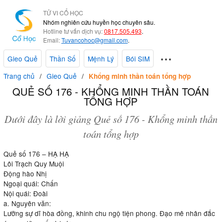
TỬ VI CỔ HỌC
Nhóm nghiên cứu huyền học chuyên sâu.
Hotline tư vấn dịch vụ:
0817.505.493
.
Email:
Tuvancohoc@gmail.com
.
Gieo Quẻ
Thần Số
Mệnh Lý
Bói SIM
Trang chủ
Gieo Quẻ
Khổng minh thần toán tổng hợp
QUẺ SỐ 176 - KHỔNG MINH THẦN TOÁN
TỔNG HỢP
Dưới đây là lời giảng Quẻ số 176 - Khổng minh thần
toán tổng hợp
Quẻ số 176 – HẠ HẠ
Lôi Trạch Quy Muội
Động hào Nhị
Ngoại quái: Chấn
Nội quái: Đoài
a. Nguyên văn:
Lưỡng sự dĩ hòa đồng, khinh chu ngộ tiện phong. Đạo mê nhân đắc