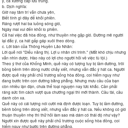
ý, ca xướng cấp lưu trung.
b. Dịch nghĩa:
Giờ nay tâm trí vẫn chưa yên,
Biết tính gì đây để khỏi phiền.
Ráng rượt hai ba luồng sóng gió,
Ngày mai vui đến khỏi lo phiền.
Cả hai việc đã hòa đồng, như thuyền nhẹ gặp gió. Đường mê người
lại đắc ý, ca hát gấp gáp xuôi theo dòng.
c. Lời bàn của Thông Huyền Lão Nhân:
Lời quẻ nói "Diểu năng thị. Lợi u nhân chi trinh." (Mắt khó chịu nhưng
vẫn nhìn dược. Hào này có lợi cho người hỏi về việc tù tội.)
Theo ý thơ của Khổng Minh, quẻ này có tượng tuy bị lầm đường, trôi
bồng bềnh trên dòng nước chảy xiết, nhưng vẫn đắc ý hát ca. Người
được quẻ này phải chủ trương sống hòa đồng, coi hiểm nguy như
đang bước trên con đường bằng phẳng. Nhưng mưu cầu của bạn
còn nhiều lận đận, chưa thể toại nguyện nay tức khắc. Cần phải
ráng sức tìm cách vượt qua chướng ngại thì mới thành. Cầu tài, cầu
danh còn xa.
Quẻ này có cái tượng nói cười mà định được loạn. Tuy bị lầm đường,
bềnh bồng trên dòng xiết, nhưng vẫn đắc ý hát ca. Nếu không có gió
thuận thuyền nhẹ thì thử hỏi làm sao mà dám có thái độ như vậy?
Người xin được quẻ này phải chủ trương cuộc sống hòa đồng, coi
hiểm nguy như bước trên đường phẳng.