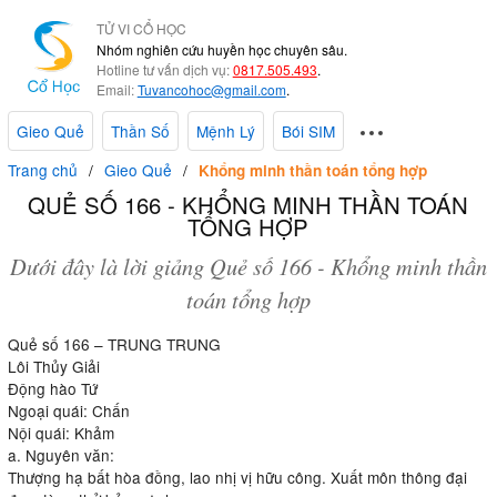
TỬ VI CỔ HỌC
Nhóm nghiên cứu huyền học chuyên sâu.
Hotline tư vấn dịch vụ:
0817.505.493
.
Email:
Tuvancohoc@gmail.com
.
Gieo Quẻ
Thần Số
Mệnh Lý
Bói SIM
Trang chủ
Gieo Quẻ
Khổng minh thần toán tổng hợp
QUẺ SỐ 166 - KHỔNG MINH THẦN TOÁN
TỔNG HỢP
Dưới đây là lời giảng Quẻ số 166 - Khổng minh thần
toán tổng hợp
Quẻ số 166 – TRUNG TRUNG
Lôi Thủy Giải
Động hào Tứ
Ngoại quái: Chấn
Nội quái: Khảm
a. Nguyên văn:
Thượng hạ bất hòa đồng, lao nhị vị hữu công. Xuất môn thông đại