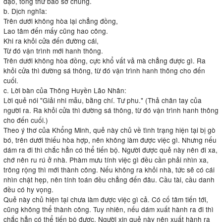
đạo, tòng thử bảo sơ chung.
b. Dịch nghĩa:
Trên dưới không hòa lại chẳng đồng,
Lao tâm đến mấy cũng hao công.
Khi ra khỏi cửa đến đường cái,
Từ đó vận trình mới hanh thông.
Trên dưới không hòa đồng, cực khổ vất vả mà chẳng được gì. Ra
khỏi cửa thì đường sá thông, từ đó vận trình hanh thông cho đến
cuối.
c. Lời bàn của Thông Huyền Lão Nhân:
Lời quẻ nói "Giải nhi mẫu, bằng chí. Tư phu." (Thả chân tay của
người ra. Ra khỏi cửa thì đường sá thông, từ đó vận trình hanh thông
cho đến cuối.)
Theo ý thơ của Khổng Minh, quẻ này chủ về tình trạng hiện tại bị gò
bó, trên dưới thiếu hòa hợp, nên không làm được việc gì. Nhưng nếu
dám ra đi thì chắc hẳn có thể tiến bộ. Người được quẻ này nên đi xa,
chớ nên ru rú ở nhà. Phàm mưu tính việc gì đều cần phải nhìn xa,
trông rộng thì mới thành công. Nếu không ra khỏi nhà, tức sẽ có cái
nhìn chật hẹp, nên tính toán đều chẳng đến đâu. Cầu tài, cầu danh
đều có hy vọng.
Quẻ này chủ hiện tại chưa làm được việc gì cả. Có cố tâm tiến tới,
cũng không thể thành công. Tuy nhiên, nếu dám xuất hành ra đi thì
chắc hẳn có thể tiến bộ được. Người xin quẻ này nên xuất hành ra