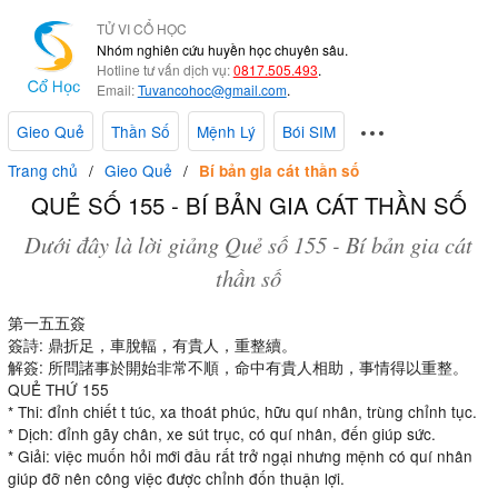
TỬ VI CỔ HỌC
Nhóm nghiên cứu huyền học chuyên sâu.
Hotline tư vấn dịch vụ:
0817.505.493
.
Email:
Tuvancohoc@gmail.com
.
Gieo Quẻ
Thần Số
Mệnh Lý
Bói SIM
Trang chủ
Gieo Quẻ
Bí bản gia cát thần số
QUẺ SỐ 155 - BÍ BẢN GIA CÁT THẦN SỐ
Dưới đây là lời giảng Quẻ số 155 - Bí bản gia cát
thần số
第一五五簽
簽詩: 鼎折足，車脫輻，有貴人，重整續。
解簽: 所問諸事於開始非常不順，命中有貴人相助，事情得以重整。
QUẺ THỨ 155
* Thi: đỉnh chiết t túc, xa thoát phúc, hữu quí nhân, trùng chỉnh tục.
* Dịch: đỉnh gãy chân, xe sút trục, có quí nhân, đến giúp sức.
* Giải: việc muốn hỏi mới đầu rất trở ngại nhưng mệnh có quí nhân
giúp đỡ nên công việc được chỉnh đốn thuận lợi.