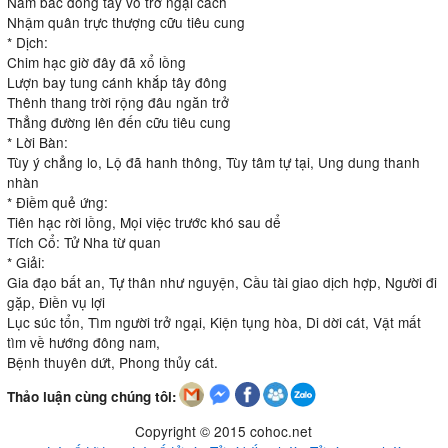
Nam bắc đông tây vô trở ngại cách
Nhậm quân trực thượng cữu tiêu cung
* Dịch:
Chim hạc giờ đây đã xổ lồng
Lượn bay tung cánh khắp tây đông
Thênh thang trời rộng đâu ngăn trở
Thẳng đường lên đến cữu tiêu cung
* Lời Bàn:
Tùy ý chẳng lo, Lộ đã hanh thông, Tùy tâm tự tại, Ung dung thanh
nhàn
* Điềm quẻ ứng:
Tiên hạc rời lồng, Mọi việc trước khó sau dể
Tích Cổ: Tử Nha từ quan
* Giải:
Gia đạo bất an, Tự thân như nguyện, Cầu tài giao dịch hợp, Người đi
gặp, Điền vụ lợi
Lục súc tổn, Tìm người trở ngại, Kiện tụng hòa, Di dời cát, Vật mất
tìm về hướng đông nam,
Bệnh thuyên dứt, Phong thủy cát.
Thảo luận cùng chúng tôi:
Copyright © 2015 cohoc.net