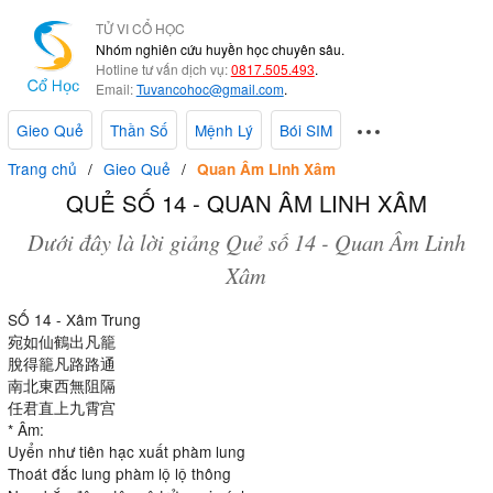
TỬ VI CỔ HỌC
Nhóm nghiên cứu huyền học chuyên sâu.
Hotline tư vấn dịch vụ:
0817.505.493
.
Email:
Tuvancohoc@gmail.com
.
Gieo Quẻ
Thần Số
Mệnh Lý
Bói SIM
Trang chủ
Gieo Quẻ
Quan Âm Linh Xâm
QUẺ SỐ 14 - QUAN ÂM LINH XÂM
Dưới đây là lời giảng Quẻ số 14 - Quan Âm Linh
Xâm
SỐ 14 - Xâm Trung
宛如仙鶴出凡籠
脫得籠凡路路通
南北東西無阻隔
任君直上九霄宫
* Âm:
Uyển như tiên hạc xuất phàm lung
Thoát đắc lung phàm lộ lộ thông