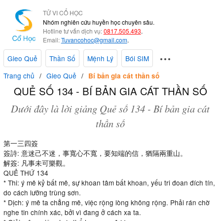
TỬ VI CỔ HỌC
Nhóm nghiên cứu huyền học chuyên sâu.
Hotline tư vấn dịch vụ:
0817.505.493
.
Email:
Tuvancohoc@gmail.com
.
Gieo Quẻ
Thần Số
Mệnh Lý
Bói SIM
Trang chủ
Gieo Quẻ
Bí bản gia cát thần số
QUẺ SỐ 134 - BÍ BẢN GIA CÁT THẦN SỐ
Dưới đây là lời giảng Quẻ số 134 - Bí bản gia cát
thần số
第一三四簽
簽詩: 意迷己不迷，事寬心不寬，要知端的信，猶隔兩重山。
解簽: 凡事未可樂觀。
QUẺ THỨ 134
* Thi: ý mê kỷ bất mê, sự khoan tâm bất khoan, yếu tri đoan đích tín,
do cách lưỡng trùng sơn.
* Dịch: ý mê ta chẳng mê, việc rộng lòng không rộng. Phải rán chờ
nghe tin chính xác, bởi vì đang ở cách xa ta.