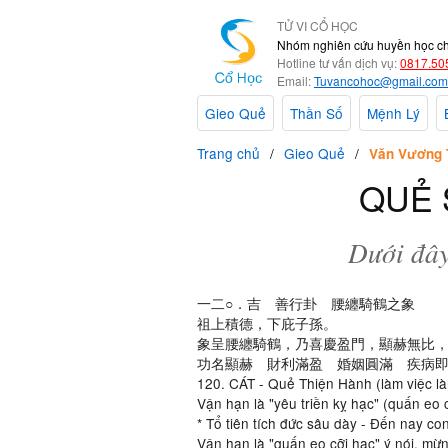
TỬ VI CỔ HỌC
Nhóm nghiên cứu huyền học c
Hotline tư vấn dịch vụ:
0817.50
Email:
Tuvancohoc@gmail.com
Gieo Quẻ
Thần Số
Mệnh Lý
Trang chủ
Gieo Quẻ
Văn Vương 
QUẺ 
Dưới đây
一二○．吉 善行卦 腰纏騎鶴之象
祖上積德，下庇子孫。
象呈腰纏騎鶴，乃喜慶盈門，顯赫無比
功名顯赫 財利滿盈 婚姻圓滿 疾病
120. CÁT - Quẻ Thiện Hành (làm việc l
Vận hạn là "yêu triền kỵ hạc" (quấn eo 
* Tổ tiên tích đức sâu dày - Đến nay c
Vận hạn là "quấn eo cỡi hạc" ý nói, mừ