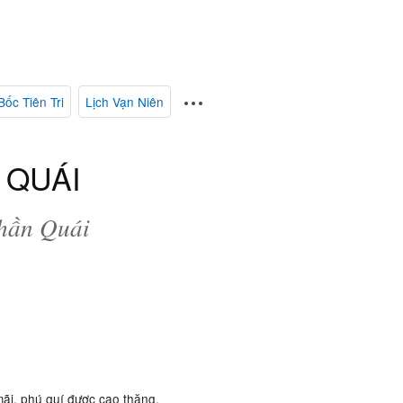
Bốc Tiên Tri
Lịch Vạn Niên
 QUÁI
Thần Quái
ãi, phú quí được cao thăng.