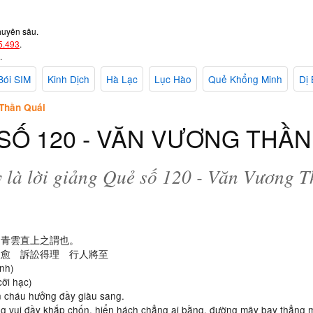
huyên sâu.
5.493
.
.
Bói SIM
Kinh Dịch
Hà Lạc
Lục Hào
Quẻ Khổng Minh
Dị 
Thần Quái
SỐ 120 - VĂN VƯƠNG THẦN
 là lời giảng Quẻ số 120 - Văn Vương 
，青雲直上之謂也。
即愈 訴訟得理 行人將至
ành)
cỡi hạc)
on cháu hưởng đầy giàu sang.
ng vui đầy khắp chốn, hiển hách chẳng ai bằng, đường mây bay thẳng m