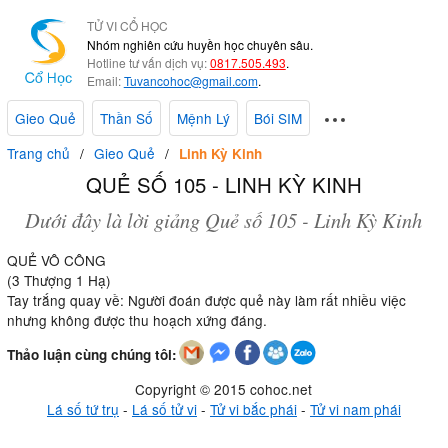
TỬ VI CỔ HỌC
Nhóm nghiên cứu huyền học chuyên sâu.
Hotline tư vấn dịch vụ:
0817.505.493
.
Email:
Tuvancohoc@gmail.com
.
Gieo Quẻ
Thần Số
Mệnh Lý
Bói SIM
Trang chủ
Gieo Quẻ
Linh Kỳ Kinh
QUẺ SỐ 105 - LINH KỲ KINH
Dưới đây là lời giảng Quẻ số 105 - Linh Kỳ Kinh
QUẺ VÔ CÔNG
(3 Thượng 1 Hạ)
Tay trắng quay về: Người đoán được quẻ này làm rất nhiều việc
nhưng không được thu hoạch xứng đáng.
Thảo luận cùng chúng tôi:
Copyright © 2015 cohoc.net
Lá số tứ trụ
-
Lá số tử vi
-
Tử vi bắc phái
-
Tử vi nam phái