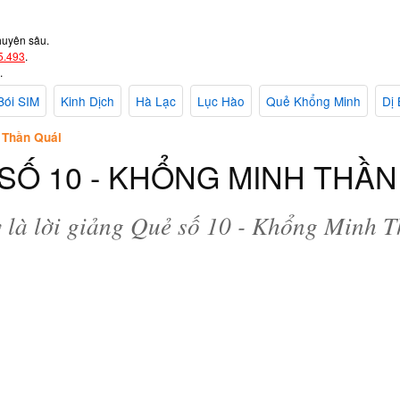
huyên sâu.
5.493
.
.
Bói SIM
Kinh Dịch
Hà Lạc
Lục Hào
Quẻ Khổng Minh
Dị 
 Thần Quái
SỐ 10 - KHỔNG MINH THẦN
 là lời giảng Quẻ số 10 - Khổng Minh 