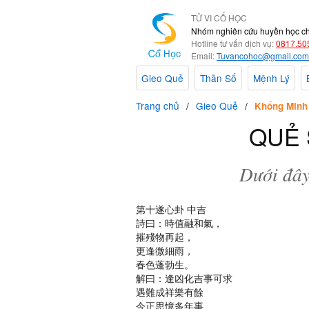
TỬ VI CỔ HỌC
Nhóm nghiên cứu huyền học c
Hotline tư vấn dịch vụ:
0817.50
Email:
Tuvancohoc@gmail.com
Gieo Quẻ
Thần Số
Mệnh Lý
Trang chủ
Gieo Quẻ
Khổng Minh
QUẺ 
Dưới đây
第十遂心卦 中吉
詩曰：時值融和氣，
摧殘物再起，
更逢微細雨，
春色蓬勃生。
解曰：逢凶化吉事可求
遇難成祥樂有餘
今正思憶多年事