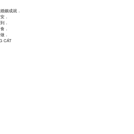
．婚姻成就．
平安．
可到．
酒食．
可做．
NG CÁT