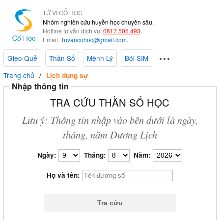
TỬ VI CỔ HỌC
Nhóm nghiên cứu huyền học chuyên sâu.
Hotline tư vấn dịch vụ:
0817.505.493
.
Email:
Tuvancohoc@gmail.com
.
Gieo Quẻ
Thần Số
Mệnh Lý
Bói SIM
Trang chủ
Lịch dụng sự
Nhập thông tin
TRA CỨU THẦN SỐ HỌC
Lưu ý: Thông tin nhập vào bên dưới là ngày,
tháng, năm Dương Lịch
Ngày:
Tháng:
Năm:
Họ và tên: