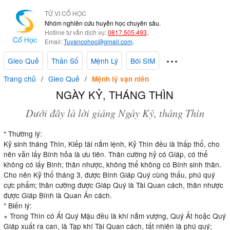
TỬ VI CỔ HỌC
Nhóm nghiên cứu huyền học chuyên sâu.
Hotline tư vấn dịch vụ:
0817.505.493
.
Email:
Tuvancohoc@gmail.com
.
Gieo Quẻ
Thần Số
Mệnh Lý
Bói SIM
Trang chủ
Gieo Quẻ
Mệnh lý vạn niên
NGÀY KỶ, THÁNG THÌN
Dưới đây là lời giảng Ngày Kỷ, tháng Thìn
* Thường lý:
Kỷ sinh tháng Thìn, Kiếp tài nắm lệnh, Kỷ Thìn đều là thấp thổ, cho
nên vẫn lấy Bính hỏa là ưu tiên. Thân cường hỷ có Giáp, có thể
không có lấy Bính; thân nhược, không thể không có Bính sinh thân.
Cho nên Kỷ thổ tháng 3, được Bính Giáp Quý cùng thấu, phú quý
cực phẩm; thân cường được Giáp Quý là Tài Quan cách, thân nhược
được Giáp Bính là Quan Ấn cách.
* Biến lý:
+ Trong Thìn có Ất Quý Mậu đều là khí nắm vượng, Quý Ất hoặc Quý
Giáp xuất ra can, là Tạp khí Tài Quan cách, tất nhiên là phú quý;