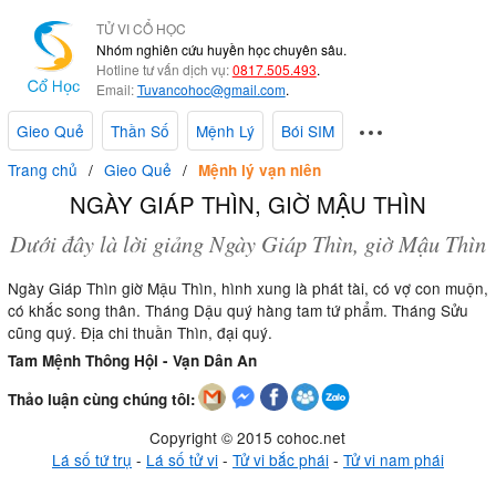
TỬ VI CỔ HỌC
Nhóm nghiên cứu huyền học chuyên sâu.
Hotline tư vấn dịch vụ:
0817.505.493
.
Email:
Tuvancohoc@gmail.com
.
Gieo Quẻ
Thần Số
Mệnh Lý
Bói SIM
Trang chủ
Gieo Quẻ
Mệnh lý vạn niên
NGÀY GIÁP THÌN, GIỜ MẬU THÌN
Dưới đây là lời giảng Ngày Giáp Thìn, giờ Mậu Thìn
Ngày Giáp Thìn giờ Mậu Thìn, hình xung là phát tài, có vợ con muộn,
có khắc song thân. Tháng Dậu quý hàng tam tứ phẩm. Tháng Sửu
cũng quý. Địa chi thuần Thìn, đại quý.
Tam Mệnh Thông Hội - Vạn Dân An
Thảo luận cùng chúng tôi:
Copyright © 2015 cohoc.net
Lá số tứ trụ
-
Lá số tử vi
-
Tử vi bắc phái
-
Tử vi nam phái