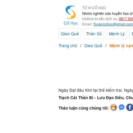
TỬ VI CỔ HỌC
Nhóm nghiên cứu huyền học c
Hotline tư vấn dịch vụ:
0817.50
Email:
Tuvancohoc@gmail.com
Gieo Quẻ
Thần Số
Mệnh Lý
Trang chủ
Gieo Quẻ
Mệnh lý vạn
Ngày Đại đầu Kim tại thế kiểm trai. Ngà
Trạch Cát Thần Bí - Lưu Đạo Siêu, Chu
Thảo luận cùng chúng tôi: