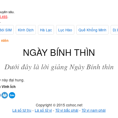
huyên sâu.
5.493
.
.
Bói SIM
Kinh Dịch
Hà Lạc
Lục Hào
Quẻ Khổng Minh
Dị 
 niên
NGÀY BÍNH THÌN
Dưới đây là lời giảng Ngày Bính thìn
y này đại hung.
 Vĩnh Ích
Copyright © 2015 cohoc.net
Lá số tứ trụ
-
Lá số tử vi
-
Tử vi bắc phái
-
Tử vi nam phái