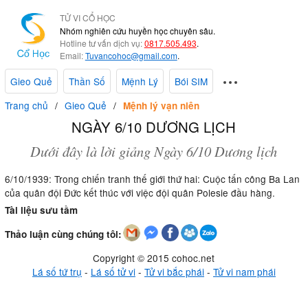
TỬ VI CỔ HỌC
Nhóm nghiên cứu huyền học chuyên sâu.
Hotline tư vấn dịch vụ:
0817.505.493
.
Email:
Tuvancohoc@gmail.com
.
Gieo Quẻ
Thần Số
Mệnh Lý
Bói SIM
Trang chủ
Gieo Quẻ
Mệnh lý vạn niên
NGÀY 6/10 DƯƠNG LỊCH
Dưới đây là lời giảng Ngày 6/10 Dương lịch
6/10/1939: Trong chiến tranh thế giới thứ hai: Cuộc tấn công Ba Lan
của quân đội Đức kết thúc với việc đội quân Polesie đầu hàng.
Tài liệu sưu tầm
Thảo luận cùng chúng tôi:
Copyright © 2015 cohoc.net
Lá số tứ trụ
-
Lá số tử vi
-
Tử vi bắc phái
-
Tử vi nam phái