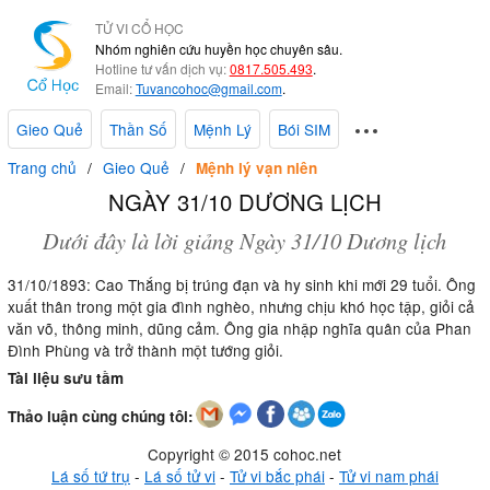
TỬ VI CỔ HỌC
Nhóm nghiên cứu huyền học chuyên sâu.
Hotline tư vấn dịch vụ:
0817.505.493
.
Email:
Tuvancohoc@gmail.com
.
Gieo Quẻ
Thần Số
Mệnh Lý
Bói SIM
Trang chủ
Gieo Quẻ
Mệnh lý vạn niên
NGÀY 31/10 DƯƠNG LỊCH
Dưới đây là lời giảng Ngày 31/10 Dương lịch
31/10/1893: Cao Thắng bị trúng đạn và hy sinh khi mới 29 tuổi. Ông
xuất thân trong một gia đình nghèo, nhưng chịu khó học tập, giỏi cả
văn võ, thông minh, dũng cảm. Ông gia nhập nghĩa quân của Phan
Đình Phùng và trở thành một tướng giỏi.
Tài liệu sưu tầm
Thảo luận cùng chúng tôi:
Copyright © 2015 cohoc.net
Lá số tứ trụ
-
Lá số tử vi
-
Tử vi bắc phái
-
Tử vi nam phái