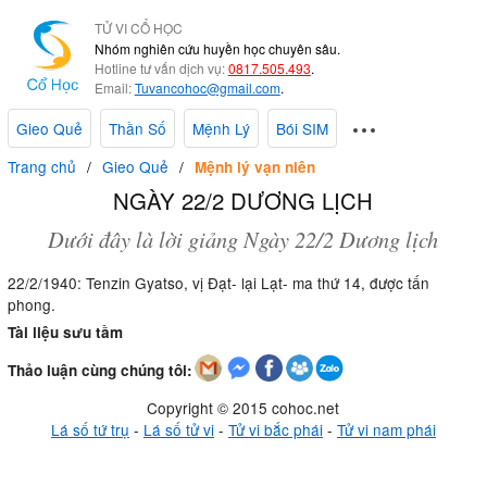
TỬ VI CỔ HỌC
Nhóm nghiên cứu huyền học chuyên sâu.
Hotline tư vấn dịch vụ:
0817.505.493
.
Email:
Tuvancohoc@gmail.com
.
Gieo Quẻ
Thần Số
Mệnh Lý
Bói SIM
Trang chủ
Gieo Quẻ
Mệnh lý vạn niên
NGÀY 22/2 DƯƠNG LỊCH
Dưới đây là lời giảng Ngày 22/2 Dương lịch
22/2/1940: Tenzin Gyatso, vị Đạt- lại Lạt- ma thứ 14, được tấn
phong.
Tài liệu sưu tầm
Thảo luận cùng chúng tôi:
Copyright © 2015 cohoc.net
Lá số tứ trụ
-
Lá số tử vi
-
Tử vi bắc phái
-
Tử vi nam phái