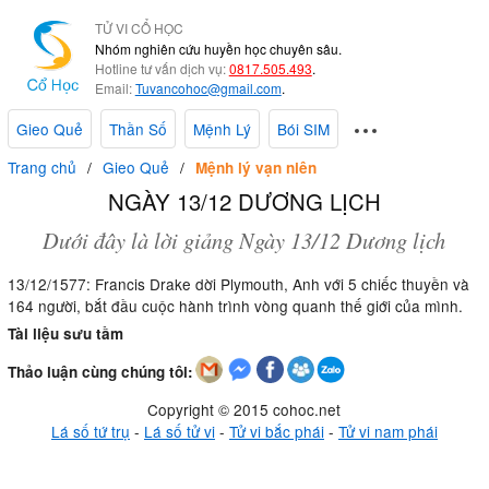
TỬ VI CỔ HỌC
Nhóm nghiên cứu huyền học chuyên sâu.
Hotline tư vấn dịch vụ:
0817.505.493
.
Email:
Tuvancohoc@gmail.com
.
Gieo Quẻ
Thần Số
Mệnh Lý
Bói SIM
Trang chủ
Gieo Quẻ
Mệnh lý vạn niên
NGÀY 13/12 DƯƠNG LỊCH
Dưới đây là lời giảng Ngày 13/12 Dương lịch
13/12/1577: Francis Drake dời Plymouth, Anh với 5 chiếc thuyền và
164 người, bắt đầu cuộc hành trình vòng quanh thế giới của mình.
Tài liệu sưu tầm
Thảo luận cùng chúng tôi:
Copyright © 2015 cohoc.net
Lá số tứ trụ
-
Lá số tử vi
-
Tử vi bắc phái
-
Tử vi nam phái