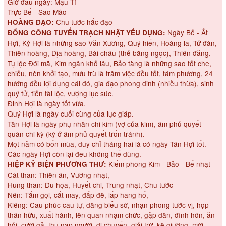
Giờ đầu ngày: Mậu Tí
Trực Bế - Sao Mão
Chu tước hắc đạo
HOÀNG ĐẠO:
Ngày Bế - Ất
ĐỔNG CÔNG TUYỂN TRẠCH NHẬT YẾU DỤNG:
Hợi, Kỷ Hợi là những sao Văn Xương, Quý hiển, Hoàng la, Tử đàn,
Thiên hoàng, Địa hoàng, Bài châu (thẻ bằng ngọc), Thiên đăng,
Tụ lộc Đới mã, Kim ngân khố lâu, Bảo tàng là những sao tốt che,
chiếu, nên khởi tạo, mưu trù là trăm việc đều tốt, tám phương, 24
hướng đều lợi dụng cái đó, gia đạo phong dinh (nhiều thừa), sinh
quý tử, tiến tài lộc, vượng lục súc.
Đinh Hợi là ngày tốt vừa.
Quý Hợi là ngày cuối cùng của lục giáp.
Tân Hợi là ngày phụ nhân chi kim (vợ của kim), âm phủ quyết
quán chi kỳ (kỳ ở âm phủ quyết trốn tránh).
Một năm có bốn mùa, duy chỉ tháng hai là có ngày Tân Hợi tốt.
Các ngày Hợi còn lại đều không thể dùng.
Kiếm phong Kim - Bảo - Bế nhật
HIỆP KỶ BIỆN PHƯƠNG THƯ:
Cát thần: Thiên ân, Vương nhật,
Hung thần: Du họa, Huyết chi, Trung nhật, Chu tước
Nên: Tắm gội, cắt may, đắp đê, lấp hang hố,
Kiêng: Cầu phúc cầu tự, dâng biểu sớ, nhận phong tước vị, họp
thân hữu, xuất hành, lên quan nhậm chức, gặp dân, đính hôn, ăn
hỏi, cưới gả, thu nạp người, di chuyển, giải trừ, kê giường, mời