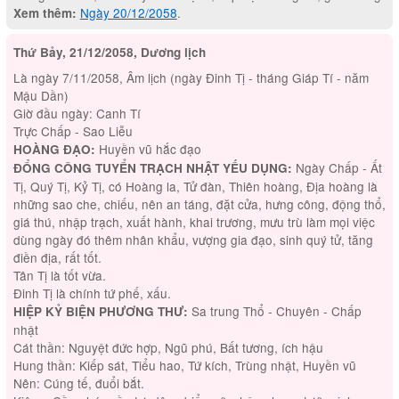
Ngày 20/12/2058
.
Xem thêm:
Thứ Bảy, 21/12/2058, Dương lịch
Là ngày 7/11/2058, Âm lịch (ngày Đinh Tị - tháng Giáp Tí - năm
Mậu Dần)
Giờ đầu ngày: Canh Tí
Trực Chấp - Sao Liễu
Huyền vũ hắc đạo
HOÀNG ĐẠO:
Ngày Chấp - Ất
ĐỔNG CÔNG TUYỂN TRẠCH NHẬT YẾU DỤNG:
Tị, Quý Tị, Kỷ Tị, có Hoàng la, Tử đàn, Thiên hoàng, Địa hoàng là
những sao che, chiếu, nên an táng, đặt cửa, hưng công, động thổ,
giá thú, nhập trạch, xuất hành, khai trương, mưu trù làm mọi việc
dùng ngày đó thêm nhân khẩu, vượng gia đạo, sinh quý tử, tăng
điền địa, rất tốt.
Tân Tị là tốt vừa.
Đinh Tị là chính tứ phế, xấu.
Sa trung Thổ - Chuyên - Chấp
HIỆP KỶ BIỆN PHƯƠNG THƯ:
nhật
Cát thần: Nguyệt đức hợp, Ngũ phú, Bất tương, ích hậu
Hung thần: Kiếp sát, Tiểu hao, Tứ kích, Trùng nhật, Huyền vũ
Nên: Cúng tế, đuổi bắt.