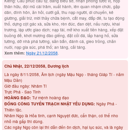
Kiêng: Cầu phúc cầu tự, dâng biểu sớ, nhận phong tước vị, họp
thân hữu, đội mũ cài trâm, xuất hành, lên quan nhậm chức, gặp
dân, đính hôn, ăn hỏi, cưới gả, thu nạp người, di chuyến, kê
giường, giải trừ, mời thầy chữa bệnh, cắt may, đắp đê, tu tạo động
thổ, dựng cột gác xà, sửa kho, rèn đúc, đan dệt, nấu rượu, khai
trương, lập ước giao dịch; nạp tài, mở kho xuất tiền hàng, xếp đặt
buồng đẻ, khơi mương đào giếng, đặt cối đá, lấp hang hố, sửa
tường, dỡ nhà phá tường, săn bắn, đánh cá, gieo trồng, chăn
nuôi, nạp gia súc, phá thổ; an táng, cải táng.
Ngày 21/12/2058
.
Xem thêm:
Chủ Nhật, 22/12/2058, Dương lịch
Là ngày 8/11/2058, Âm lịch (ngày Mậu Ngọ - tháng Giáp Tí - năm
Mậu Dần)
Giờ đầu ngày: Nhâm Tí
Trực Phá - Sao Tinh
Tư mệnh hoàng đạo
HOÀNG ĐẠO:
Ngày Phá -
ĐỔNG CÔNG TUYỂN TRẠCH NHẬT YẾU DỤNG:
Thiên tặc.
Nhâm Ngọ là Hỏa tinh, cạnh Nguyệt đức, cẩn thận, có thể nho
nhỏ mà gấp thì dùng.
Các ngày Ngọ còn lại thì dẫn đến ôn dịch, hại lục súc, và là ngày