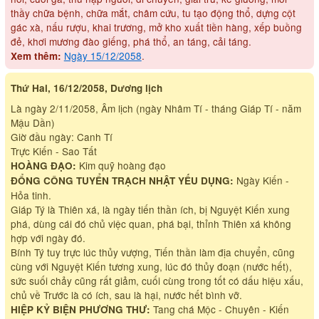
thầy chữa bệnh, chữa mắt, châm cứu, tu tạo động thổ, dựng cột
gác xà, nấu rượu, khai trương, mở kho xuất tiền hàng, xếp buồng
đẻ, khơi mương đào giếng, phá thổ, an táng, cải táng.
Ngày 15/12/2058
.
Xem thêm:
Thứ Hai, 16/12/2058, Dương lịch
Là ngày 2/11/2058, Âm lịch (ngày Nhâm Tí - tháng Giáp Tí - năm
Mậu Dần)
Giờ đầu ngày: Canh Tí
Trực Kiến - Sao Tất
Kim quỹ hoàng đạo
HOÀNG ĐẠO:
Ngày Kiến -
ĐỔNG CÔNG TUYỂN TRẠCH NHẬT YẾU DỤNG:
Hỏa tinh.
Giáp Tý là Thiên xá, là ngày tiến thần ích, bị Nguyệt Kiến xung
phá, dùng cái đó chủ việc quan, phá bại, thỉnh Thiên xá không
hợp với ngày đó.
Bính Tý tuy trực lúc thủy vượng, Tiến thần làm địa chuyển, cũng
cùng với Nguyệt Kiến tương xung, lúc đó thủy đoạn (nước hết),
sức suối chảy cũng rất giảm, cuối cùng trong tốt có dấu hiệu xấu,
chủ về Trước là có ích, sau là hại, nước hết bình vỡ.
Tang chá Mộc - Chuyên - Kiến
HIỆP KỶ BIỆN PHƯƠNG THƯ: