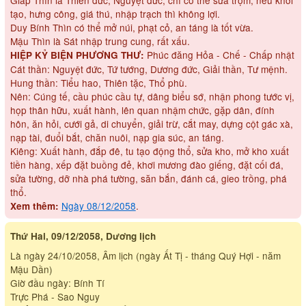
tạo, hưng công, giá thú, nhập trạch thì không lợi.
Duy Bính Thìn có thể mở núi, phạt cỏ, an táng là tốt vừa.
Mậu Thìn là Sát nhập trung cung, rất xấu.
Phúc đăng Hỏa - Chế - Chấp nhật
HIỆP KỶ BIỆN PHƯƠNG THƯ:
Cát thần: Nguyệt đức, Tứ tướng, Dương đức, Giải thần, Tư mệnh.
Hung thần: Tiểu hao, Thiên tặc, Thổ phù.
Nên: Cúng tế, cầu phúc cầu tự, dâng biểu sớ, nhận phong tước vị,
họp thân hữu, xuất hành, lên quan nhậm chức, gặp dân, đính
hôn, ăn hỏi, cưới gả, di chuyển, giải trừ, cắt may, dựng cột gác xà,
nạp tài, đuổi bắt, chăn nuôi, nạp gia súc, an táng.
Kiêng: Xuất hành, đắp đê, tu tạo động thổ, sửa kho, mở kho xuất
tiền hàng, xếp đặt buồng đẻ, khơi mương đào giếng, đặt cối đá,
sửa tường, dỡ nhà phá tường, săn bắn, đánh cá, gieo trồng, phá
thổ.
Ngày 08/12/2058
.
Xem thêm:
Thứ Hai, 09/12/2058, Dương lịch
Là ngày 24/10/2058, Âm lịch (ngày Ất Tị - tháng Quý Hợi - năm
Mậu Dần)
Giờ đầu ngày: Bính Tí
Trực Phá - Sao Nguy