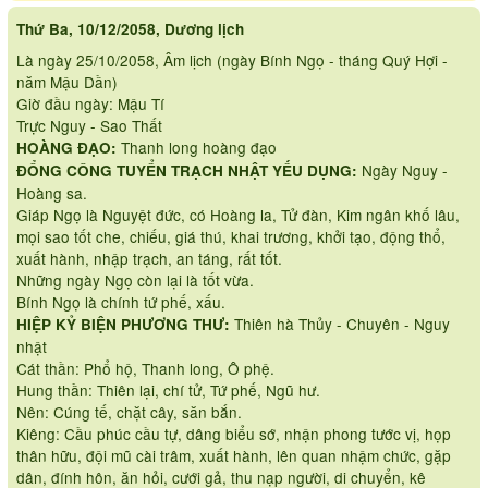
Thứ Ba, 10/12/2058, Dương lịch
Là ngày 25/10/2058, Âm lịch (ngày Bính Ngọ - tháng Quý Hợi -
năm Mậu Dần)
Giờ đầu ngày: Mậu Tí
Trực Nguy - Sao Thất
Thanh long hoàng đạo
HOÀNG ĐẠO:
Ngày Nguy -
ĐỔNG CÔNG TUYỂN TRẠCH NHẬT YẾU DỤNG:
Hoàng sa.
Giáp Ngọ là Nguyệt đức, có Hoàng la, Tử đàn, Kim ngân khố lâu,
mọi sao tốt che, chiếu, giá thú, khai trương, khởi tạo, động thổ,
xuất hành, nhập trạch, an táng, rất tốt.
Những ngày Ngọ còn lại là tốt vừa.
Bính Ngọ là chính tứ phế, xấu.
Thiên hà Thủy - Chuyên - Nguy
HIỆP KỶ BIỆN PHƯƠNG THƯ:
nhật
Cát thần: Phổ hộ, Thanh long, Ô phệ.
Hung thần: Thiên lại, chí tử, Tứ phế, Ngũ hư.
Nên: Cúng tế, chặt cây, săn bắn.
Kiêng: Cầu phúc cầu tự, dâng biểu sớ, nhận phong tước vị, họp
thân hữu, đội mũ cài trâm, xuất hành, lên quan nhậm chức, gặp
dân, đính hôn, ăn hỏi, cưới gả, thu nạp người, di chuyển, kê