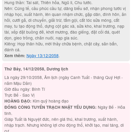
Hung thần: Tai sát, Thiên hỏa, Ngũ li, Chu tước.
Nên: Cúng tế, cầu phúc cầu tự, dâng biểu sớ, nhận phong tước vị
nhập học, xuất hành, lên quan nhậm chức, gặp dân, đính hôn, ăn
hỏi, cưới gả, di chuyển, giải trừ, tắm gội, cắt tóc sửa móng, cắt
may, tu tạo động thổ, dựng cột gác xà, sửa kho, khai trương, nạp
tài, xếp đặt buồng đẻ, khơi mương, đào giếng, đặt cối đá, quét
dọn, gieo trồng, chăn nuôi, nạp gia súc.
Kiêng: Họp thân hữu, mời thầy chữa bệnh, chặt cây, săn bắn,
đánh cá.
Ngày 13/12/2058
.
Xem thêm:
Thứ Bảy, 14/12/2058, Dương lịch
Là ngày 29/10/2058, Âm lịch (ngày Canh Tuất - tháng Quý Hợi -
năm Mậu Dần)
Giờ đầu ngày: Bính Tí
Trực Bế - Sao Vị
Kim quỹ hoàng đạo
HOÀNG ĐẠO:
Ngày Bế - Hỏa
ĐỔNG CÔNG TUYỂN TRẠCH NHẬT YẾU DỤNG:
tinh.
Giáp Tuất là Nguyệt đức, nên giá thú, khai trương, xuất hành,
nhập trạch. Nhưng không lợi cho động thổ, khởi tạo, mai táng, di
cư.