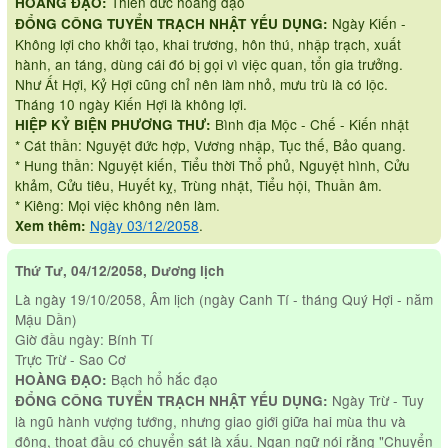
Thiên đức hoàng đạo
HOÀNG ĐẠO:
Ngày Kiến -
ĐỔNG CÔNG TUYỂN TRẠCH NHẬT YẾU DỤNG:
Không lợi cho khởi tạo, khai trương, hôn thú, nhập trạch, xuất
hành, an táng, dùng cái đó bị gọi vì việc quan, tổn gia trưởng.
Như Ất Hợi, Kỷ Hợi cũng chỉ nên làm nhỏ, mưu trù là có lộc.
Tháng 10 ngày Kiến Hợi là không lợi.
Bình địa Mộc - Chế - Kiến nhật
HIỆP KỶ BIỆN PHƯƠNG THƯ:
* Cát thần: Nguyệt đức hợp, Vương nhập, Tục thế, Bảo quang.
* Hung thần: Nguyệt kiến, Tiểu thời Thổ phủ, Nguyệt hình, Cửu
khảm, Cửu tiêu, Huyết kỵ, Trùng nhật, Tiểu hội, Thuần âm.
* Kiêng: Mọi việc không nên làm.
Ngày 03/12/2058
.
Xem thêm:
Thứ Tư, 04/12/2058, Dương lịch
Là ngày 19/10/2058, Âm lịch (ngày Canh Tí - tháng Quý Hợi - năm
Mậu Dần)
Giờ đầu ngày: Bính Tí
Trực Trừ - Sao Cơ
Bạch hổ hắc đạo
HOÀNG ĐẠO:
Ngày Trừ - Tuy
ĐỔNG CÔNG TUYỂN TRẠCH NHẬT YẾU DỤNG:
là ngũ hành vượng tướng, nhưng giao giới giữa hai mùa thu và
đông, thoạt đầu có chuyển sát là xấu. Ngạn ngữ nói rằng "Chuyển