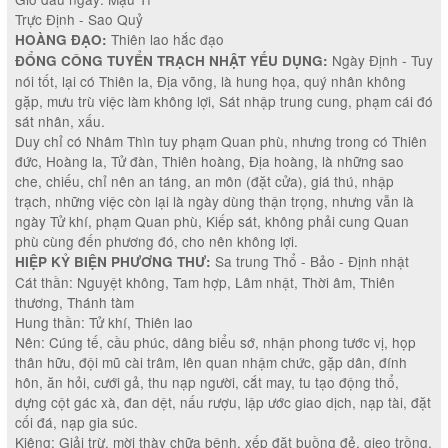
Trực Định - Sao Quỷ
Thiên lao hắc đạo
HOÀNG ĐẠO:
Ngày Định - Tuy
ĐỔNG CÔNG TUYỂN TRẠCH NHẬT YẾU DỤNG:
nói tốt, lại có Thiên la, Địa võng, là hung họa, quý nhân không
gặp, mưu trù việc làm không lợi, Sát nhập trung cung, phạm cái đó
sát nhân, xấu.
Duy chỉ có Nhâm Thìn tuy phạm Quan phù, nhưng trong có Thiên
đức, Hoàng la, Tử đàn, Thiên hoàng, Địa hoàng, là những sao
che, chiếu, chỉ nên an táng, an môn (đặt cửa), giá thú, nhập
trạch, những việc còn lại là ngày dùng thận trọng, nhưng vẫn là
ngày Tử khí, phạm Quan phù, Kiếp sát, không phải cung Quan
phù cùng đến phương đó, cho nên không lợi.
Sa trung Thổ - Bảo - Định nhật
HIỆP KỶ BIỆN PHƯƠNG THƯ:
Cát thần: Nguyệt không, Tam hợp, Lâm nhật, Thời âm, Thiên
thương, Thánh tàm
Hung thần: Tử khí, Thiên lao
Nên: Cúng tế, cầu phúc, dâng biểu sớ, nhận phong tước vị, họp
thân hữu, đội mũ cài trâm, lên quan nhậm chức, gặp dân, đính
hôn, ăn hỏi, cưới gả, thu nạp người, cắt may, tu tạo động thổ,
dựng cột gác xà, đan dệt, nấu rượu, lập ước giao dịch, nạp tài, đặt
cối đá, nạp gia súc.
Kiêng: Giải trừ, mời thày chữa bệnh, xếp đặt buồng đẻ, gieo trồng.