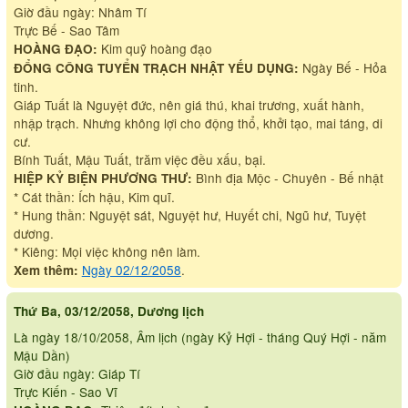
Giờ đầu ngày: Nhâm Tí
Trực Bế - Sao Tâm
Kim quỹ hoàng đạo
HOÀNG ĐẠO:
Ngày Bế - Hỏa
ĐỔNG CÔNG TUYỂN TRẠCH NHẬT YẾU DỤNG:
tinh.
Giáp Tuất là Nguyệt đức, nên giá thú, khai trương, xuất hành,
nhập trạch. Nhưng không lợi cho động thổ, khởi tạo, mai táng, di
cư.
Bính Tuất, Mậu Tuất, trăm việc đều xấu, bại.
Bình địa Mộc - Chuyên - Bế nhật
HIỆP KỶ BIỆN PHƯƠNG THƯ:
* Cát thần: Ích hậu, Kim quĩ.
* Hung thần: Nguyệt sát, Nguyệt hư, Huyết chi, Ngũ hư, Tuyệt
dương.
* Kiêng: Mọi việc không nên làm.
Ngày 02/12/2058
.
Xem thêm:
Thứ Ba, 03/12/2058, Dương lịch
Là ngày 18/10/2058, Âm lịch (ngày Kỷ Hợi - tháng Quý Hợi - năm
Mậu Dần)
Giờ đầu ngày: Giáp Tí
Trực Kiến - Sao Vĩ