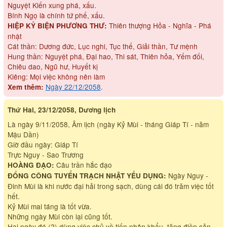
Nguyệt Kiến xung phá, xấu.
Bính Ngọ là chính tứ phế, xấu.
Thiên thượng Hỏa - Nghĩa - Phá
HIỆP KỶ BIỆN PHƯƠNG THƯ:
nhật
Cát thần: Dương đức, Lục nghi, Tục thế, Giải thần, Tư mệnh
Hung thần: Nguyệt phá, Đại hao, Thi sát, Thiên hỏa, Yếm đối,
Chiêu dao, Ngũ hư, Huyết kị
Kiêng: Mọi việc không nên làm
Ngày 22/12/2058
.
Xem thêm:
Thứ Hai, 23/12/2058, Dương lịch
Là ngày 9/11/2058, Âm lịch (ngày Kỷ Mùi - tháng Giáp Tí - năm
Mậu Dần)
Giờ đầu ngày: Giáp Tí
Trực Nguy - Sao Trương
Câu trần hắc đạo
HOÀNG ĐẠO:
Ngày Nguy -
ĐỔNG CÔNG TUYỂN TRẠCH NHẬT YẾU DỤNG:
Đinh Mùi là khi nước đại hải trong sạch, dùng cái đó trăm việc tốt
hết.
Kỷ Mùi mai táng là tốt vừa.
Những ngày Mùi còn lại cũng tốt.
Hai ngày đó (?) dùng việc chủ về tiến nhân khẩu, tăng điền sản,