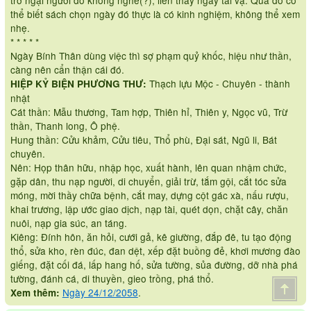
thể biết sách chọn ngày đó thực là có kinh nghiệm, không thể xem
nhẹ.
* * * * *
Ngày Bính Thân dùng việc thì sợ phạm quỷ khốc, hiệu như thần,
càng nên cẩn thận cái đó.
Thạch lựu Mộc - Chuyên - thành
HIỆP KỶ BIỆN PHƯƠNG THƯ:
nhật
Cát thần: Mẫu thương, Tam hợp, Thiên hỉ, Thiên y, Ngọc vũ, Trừ
thần, Thanh long, Ô phệ.
Hung thần: Cửu khảm, Cửu tiêu, Thổ phù, Đại sát, Ngũ li, Bát
chuyên.
Nên: Họp thân hữu, nhập học, xuất hành, lên quan nhậm chức,
gặp dân, thu nạp người, di chuyển, giải trừ, tắm gội, cắt tóc sửa
móng, mời thầy chữa bệnh, cắt may, dựng cột gác xà, nấu rượu,
khai trương, lập ước giao dịch, nạp tài, quét dọn, chặt cây, chăn
nuôi, nạp gia súc, an táng.
Kiêng: Đính hôn, ăn hỏi, cưới gả, kê giường, đắp đê, tu tạo động
thổ, sửa kho, rèn đúc, đan dệt, xếp đặt buồng đẻ, khơi mương đào
giếng, đặt cối đá, lấp hang hố, sửa tường, sủa đường, dỡ nhà phá
tường, đánh cá, di thuyền, gieo trồng, phá thổ.
Ngày 24/12/2058
.
Xem thêm: