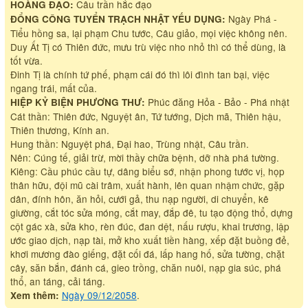
Câu trần hắc đạo
HOÀNG ĐẠO:
Ngày Phá -
ĐỔNG CÔNG TUYỂN TRẠCH NHẬT YẾU DỤNG:
Tiểu hồng sa, lại phạm Chu tước, Câu giảo, mọi việc không nên.
Duy Ất Tị có Thiên đức, mưu trù việc nho nhỏ thì có thể dùng, là
tốt vừa.
Đinh Tị là chính tứ phế, phạm cái đó thì lôi đình tan bại, việc
ngang trái, mất của.
Phúc đăng Hỏa - Bảo - Phá nhật
HIỆP KỶ BIỆN PHƯƠNG THƯ:
Cát thần: Thiên đức, Nguyệt ân, Tứ tướng, Dịch mã, Thiên hậu,
Thiên thương, Kính an.
Hung thần: Nguyệt phá, Đại hao, Trùng nhật, Câu trần.
Nên: Cúng tế, giải trừ, mời thầy chữa bệnh, dỡ nhà phá tường.
Kiêng: Cầu phúc cầu tự, dâng biểu sớ, nhận phong tước vị, họp
thân hữu, đội mũ cài trâm, xuất hành, lên quan nhậm chức, gặp
dân, đính hôn, ăn hỏi, cưới gả, thu nạp người, di chuyển, kê
giường, cắt tóc sửa móng, cắt may, đắp đê, tu tạo động thổ, dựng
cột gác xà, sửa kho, rèn đúc, đan dệt, nấu rượu, khai trương, lập
ước giao dịch, nạp tài, mở kho xuất tiền hàng, xếp đặt buồng đẻ,
khơi mương đào giếng, đặt cối đá, lấp hang hố, sửa tường, chặt
cây, săn bắn, đánh cá, gieo trồng, chăn nuôi, nạp gia súc, phá
thổ, an táng, cải táng.
Ngày 09/12/2058
.
Xem thêm: