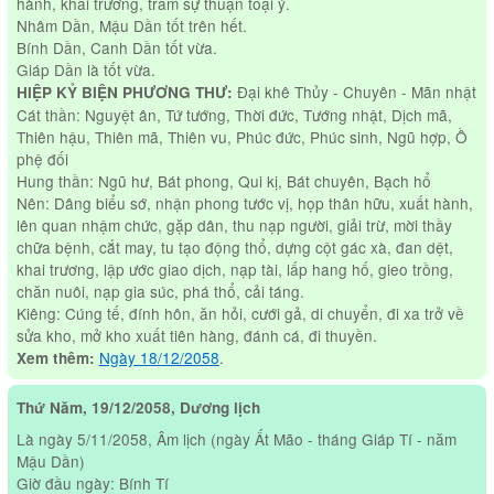
hành, khai trương, trăm sự thuận toại ý.
Nhâm Dần, Mậu Dần tốt trên hết.
Bính Dần, Canh Dần tốt vừa.
Giáp Dần là tốt vừa.
Đại khê Thủy - Chuyên - Mãn nhật
HIỆP KỶ BIỆN PHƯƠNG THƯ:
Cát thần: Nguyệt ân, Tứ tướng, Thời đức, Tướng nhật, Dịch mã,
Thiên hậu, Thiên mã, Thiên vu, Phúc đức, Phúc sinh, Ngũ hợp, Ồ
phệ đối
Hung thần: Ngũ hư, Bát phong, Qui kị, Bát chuyên, Bạch hổ
Nên: Dâng biểu sớ, nhận phong tước vị, họp thân hữu, xuất hành,
lên quan nhậm chức, gặp dân, thu nạp người, giải trừ, mời thầy
chữa bệnh, cắt may, tu tạo động thổ, dựng cột gác xà, đan dệt,
khai trương, lập ước giao dịch, nạp tài, lấp hang hố, gieo trồng,
chăn nuôi, nạp gia súc, phá thổ, cải táng.
Kiêng: Cúng tế, đính hôn, ăn hỏi, cưới gả, di chuyển, đi xa trở về
sửa kho, mở kho xuất tiên hàng, đánh cá, đi thuyền.
Ngày 18/12/2058
.
Xem thêm:
Thứ Năm, 19/12/2058, Dương lịch
Là ngày 5/11/2058, Âm lịch (ngày Ất Mão - tháng Giáp Tí - năm
Mậu Dần)
Giờ đầu ngày: Bính Tí