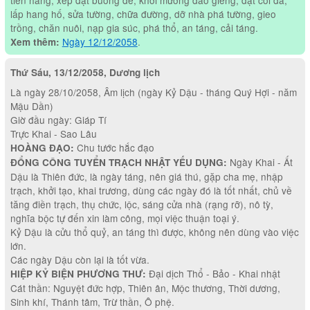
lấp hang hố, sửa tường, chữa đường, dỡ nhà phá tường, gieo
trồng, chăn nuôi, nạp gia súc, phá thổ, an táng, cải táng.
Ngày 12/12/2058
.
Xem thêm:
Thứ Sáu, 13/12/2058, Dương lịch
Là ngày 28/10/2058, Âm lịch (ngày Kỷ Dậu - tháng Quý Hợi - năm
Mậu Dần)
Giờ đầu ngày: Giáp Tí
Trực Khai - Sao Lâu
Chu tước hắc đạo
HOÀNG ĐẠO:
Ngày Khai - Ất
ĐỔNG CÔNG TUYỂN TRẠCH NHẬT YẾU DỤNG:
Dậu là Thiên đức, là ngày táng, nên giá thú, gặp cha mẹ, nhập
trạch, khởi tạo, khai trương, dùng các ngày đó là tốt nhất, chủ về
tăng điền trạch, thụ chức, lộc, sáng cửa nhà (rạng rỡ), nô tỳ,
nghĩa bộc tự đến xin làm công, mọi việc thuận toại ý.
Kỷ Dậu là cửu thổ quỷ, an táng thì được, không nên dùng vào việc
lớn.
Các ngày Dậu còn lại là tốt vừa.
Đại dịch Thổ - Bảo - Khai nhật
HIỆP KỶ BIỆN PHƯƠNG THƯ:
Cát thần: Nguyệt đức hợp, Thiên ân, Mộc thương, Thời dương,
Sinh khí, Thánh tâm, Trừ thần, Ô phệ.