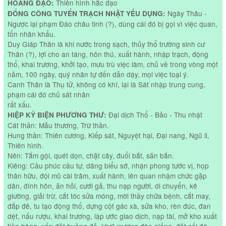
Thiên hình hắc đạo
HOÀNG ĐẠO:
Ngày Thâu -
ĐỔNG CÔNG TUYỂN TRẠCH NHẬT YẾU DỤNG:
Ngược lại phạm Đáo châu tinh (?), dùng cái đó bị gọi vì việc quan,
tổn nhân khẩu.
Duy Giáp Thân là khi nước trong sạch, thủy thổ trường sinh cư
Thân (?), lợi cho an táng, hôn thú, xuất hành, nhập trạch, động
thổ, khai trương, khởi tạo, mưu trù việc làm, chủ về trong vòng một
năm, 100 ngày, quý nhân tự đến dẫn dậy, mọi việc toại ý.
Canh Thân là Thụ tử, không có khí, lại là Sát nhập trung cung,
phạm cái đó chủ sát nhân
rất xấu.
Đại dịch Thổ - Bảo - Thu nhật
HIỆP KỶ BIỆN PHƯƠNG THƯ:
Cát thần: Mẫu thương, Trừ thần.
Hung thần: Thiên cương, Kiếp sát, Nguyệt hại, Đại nang, Ngũ li,
Thiên hình.
Nên: Tắm gội, quét dọn, chặt cây, đuổi bắt, săn bắn.
Kiêng: Cầu phúc cầu tự, dâng biểu sớ, nhận phong tước vị, họp
thân hữu, đội mũ cài trâm, xuất hành, lên quan nhậm chức gặp
dân, đính hôn, ăn hỏi, cưới gả, thu nạp người, di chuyển, kê
giường, giải trừ, cắt tóc sửa móng, mời thầy chữa bệnh, cắt may,
đắp đê, tu tạo động thổ, dựng cột gác xà, sửa kho, rèn đúc, đan
dệt, nấu rượu, khai trương, lập ước giao dịch, nạp tài, mở kho xuất
tiền hàng, xếp đặt buồng đẻ, khơi mương đào giếng, đặt cối đá,