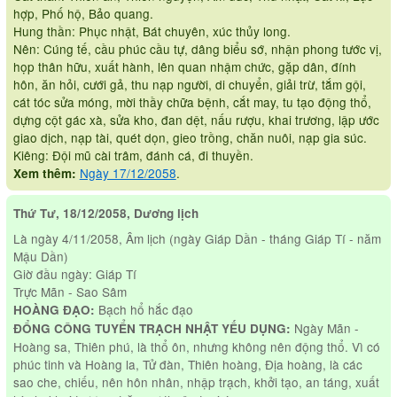
hợp, Phố hộ, Bảo quang.
Hung thần: Phục nhật, Bát chuyên, xúc thủy long.
Nên: Cúng tế, cầu phúc cầu tự, dâng biểu sớ, nhận phong tước vị,
họp thân hữu, xuất hành, lên quan nhậm chức, gặp dân, đính
hôn, ăn hỏi, cưới gả, thu nạp người, di chuyển, giải trừ, tắm gội,
cát tóc sửa móng, mời thầy chữa bệnh, cắt may, tu tạo động thổ,
dựng cột gác xà, sửa kho, đan dệt, nấu rượu, khai trương, lập ước
giao dịch, nạp tài, quét dọn, gieo trồng, chăn nuôi, nạp gia súc.
Kiêng: Đội mũ cài trâm, đánh cá, đi thuyền.
Ngày 17/12/2058
.
Xem thêm:
Thứ Tư, 18/12/2058, Dương lịch
Là ngày 4/11/2058, Âm lịch (ngày Giáp Dần - tháng Giáp Tí - năm
Mậu Dần)
Giờ đầu ngày: Giáp Tí
Trực Mãn - Sao Sâm
Bạch hổ hắc đạo
HOÀNG ĐẠO:
Ngày Mãn -
ĐỔNG CÔNG TUYỂN TRẠCH NHẬT YẾU DỤNG:
Hoàng sa, Thiên phú, là thổ ôn, nhưng không nên động thổ. Vì có
phúc tinh và Hoàng la, Tử đàn, Thiên hoàng, Địa hoàng, là các
sao che, chiếu, nên hôn nhân, nhập trạch, khởi tạo, an táng, xuất