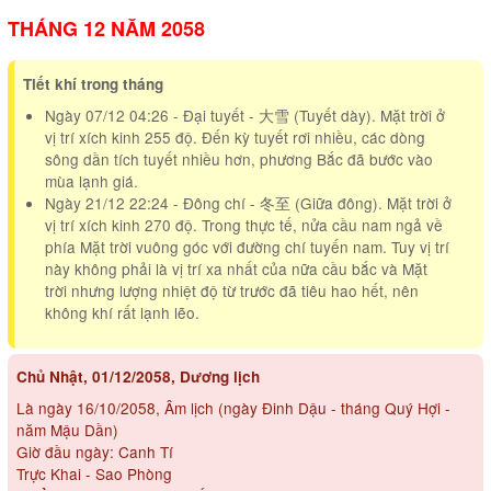
THÁNG 12 NĂM 2058
Tiết khí trong tháng
Ngày 07/12 04:26 - Đại tuyết - 大雪 (Tuyết dày). Mặt trời ở
vị trí xích kinh 255 độ. Đến kỳ tuyết rơi nhiều, các dòng
sông dần tích tuyết nhiều hơn, phương Bắc đã bước vào
mùa lạnh giá.
Ngày 21/12 22:24 - Đông chí - 冬至 (Giữa đông). Mặt trời ở
vị trí xích kinh 270 độ. Trong thực tế, nửa cầu nam ngả về
phía Mặt trời vuông góc với đường chí tuyến nam. Tuy vị trí
này không phải là vị trí xa nhất của nữa cầu bắc và Mặt
trời nhưng lượng nhiệt độ từ trước đã tiêu hao hết, nên
không khí rất lạnh lẽo.
Chủ Nhật, 01/12/2058, Dương lịch
Là ngày 16/10/2058, Âm lịch (ngày Đinh Dậu - tháng Quý Hợi -
năm Mậu Dần)
Giờ đầu ngày: Canh Tí
Trực Khai - Sao Phòng