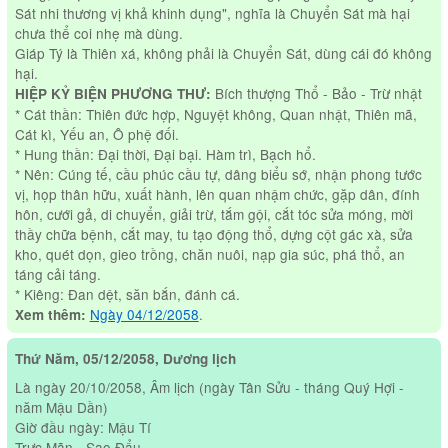
Sát nhi thương vị khả khinh dụng", nghĩa là Chuyển Sát mà hại
chưa thể coi nhẹ mà dùng.
Giáp Tý là Thiên xá, không phải là Chuyển Sát, dùng cái đó không
hại.
Bích thượng Thổ - Bảo - Trừ nhật
HIỆP KỶ BIỆN PHƯƠNG THƯ:
* Cát thần: Thiên đức hợp, Nguyệt không, Quan nhật, Thiên mã,
Cát kì, Yếu an, Ô phệ đối.
* Hung thần: Đại thời, Đại bại. Hàm trì, Bạch hổ.
* Nên: Cúng tế, cầu phúc cầu tự, dâng biểu sớ, nhận phong tước
vị, họp thân hữu, xuất hành, lên quan nhậm chức, gặp dân, đính
hôn, cưới gả, di chuyển, giải trừ, tắm gội, cắt tóc sửa móng, mời
thầy chữa bệnh, cắt may, tu tạo động thổ, dựng cột gác xà, sửa
kho, quét dọn, gieo trồng, chăn nuôi, nạp gia súc, phá thổ, an
táng cải táng.
* Kiêng: Đan dệt, săn bắn, đánh cá.
Ngày 04/12/2058
.
Xem thêm:
Thứ Năm, 05/12/2058, Dương lịch
Là ngày 20/10/2058, Âm lịch (ngày Tân Sửu - tháng Quý Hợi -
năm Mậu Dần)
Giờ đầu ngày: Mậu Tí
Trực Mãn - Sao Đẩu