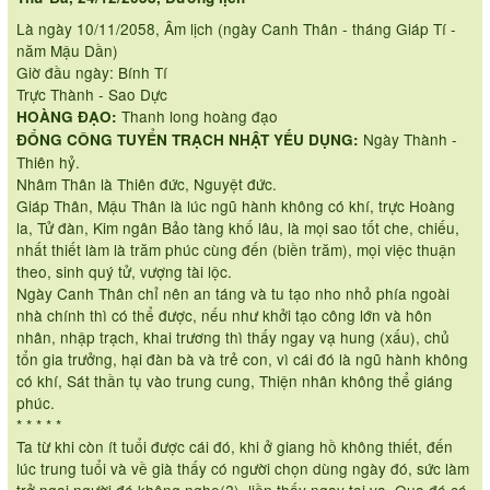
Là ngày 10/11/2058, Âm lịch (ngày Canh Thân - tháng Giáp Tí -
năm Mậu Dần)
Giờ đầu ngày: Bính Tí
Trực Thành - Sao Dực
Thanh long hoàng đạo
HOÀNG ĐẠO:
Ngày Thành -
ĐỔNG CÔNG TUYỂN TRẠCH NHẬT YẾU DỤNG:
Thiên hỷ.
Nhâm Thân là Thiên đức, Nguyệt đức.
Giáp Thân, Mậu Thân là lúc ngũ hành không có khí, trực Hoàng
la, Tử đàn, Kim ngân Bảo tàng khố lâu, là mọi sao tốt che, chiếu,
nhất thiết làm là trăm phúc cùng đến (biền trăm), mọi việc thuận
theo, sinh quý tử, vượng tài lộc.
Ngày Canh Thân chỉ nên an táng và tu tạo nho nhỏ phía ngoài
nhà chính thì có thể được, nếu như khởi tạo công lớn và hôn
nhân, nhập trạch, khai trương thì thấy ngay vạ hung (xấu), chủ
tổn gia trưởng, hại đàn bà và trẻ con, vì cái đó là ngũ hành không
có khí, Sát thần tụ vào trung cung, Thiện nhân không thể giáng
phúc.
* * * * *
Ta từ khi còn ít tuổi được cái đó, khi ở giang hồ không thiết, đến
lúc trung tuổi và về già thấy có người chọn dùng ngày đó, sức làm
trở ngại người đó không nghe(?), liền thấy ngay tai vạ. Qua đó có