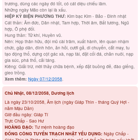
trương, dùng các ngày đó tốt, có cát diệu chiếu lâm.
Những ngày Mão còn lại là xấu.
Kim bạc Kim - Bảo - Đinh nhật
HIỆP KỶ BIỆN PHƯƠNG THƯ:
Cát thần: Âm đức, Dân nhật, Tam hợp, Thời âm, Bất tương, Ngũ
hợp, Ô phệ đối.
Hung thần: Tử khí, Huyền vũ.
Nên: Họp thân hữu, đội mũ cài trâm, xuất hành, lên quan nhậm
chức, gặp dân, đính hôn, ăn hỏi, cưới gả, di chuyển, cắt may, tu
tạo động thổ, dựng cột gác xà, nạp tài, đặt cối đá, chăn nuôi, nạp
gia súc, phá thổ, cải táng.
Kiêng: Giải trừ, mời thầy chữa bệnh, xếp đặt buồng đẻ, đào giếng,
gieo trồng.
Ngày 07/12/2058
.
Xem thêm:
Chủ Nhật, 08/12/2058, Dương lịch
Là ngày 23/10/2058, Âm lịch (ngày Giáp Thìn - tháng Quý Hợi -
năm Mậu Dần)
Giờ đầu ngày: Giáp Tí
Trực Chấp - Sao Hư
Tư mệnh hoàng đạo
HOÀNG ĐẠO:
Ngày Chấp -
ĐỔNG CÔNG TUYỂN TRẠCH NHẬT YẾU DỤNG:
Giáp Thìn là Thiên đức, Nguyệt đức, chỉ có thể sửa trộm, nếu khởi