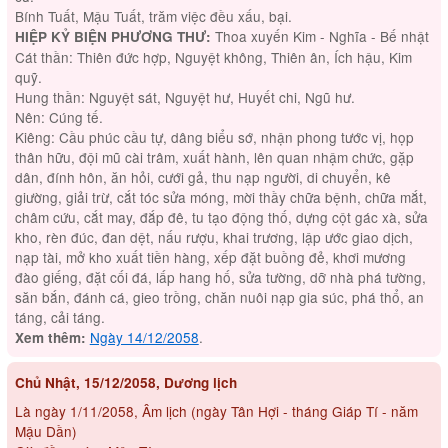
Bính Tuất, Mậu Tuất, trăm việc đều xấu, bại.
Thoa xuyến Kim - Nghĩa - Bế nhật
HIỆP KỶ BIỆN PHƯƠNG THƯ:
Cát thần: Thiên đức hợp, Nguyệt không, Thiên ân, Ích hậu, Kim
quỹ.
Hung thần: Nguyệt sát, Nguyệt hư, Huyết chi, Ngũ hư.
Nên: Cúng tế.
Kiêng: Cầu phúc cầu tự, dâng biểu sớ, nhận phong tước vị, họp
thân hữu, đội mũ cài trâm, xuất hành, lên quan nhậm chức, gặp
dân, đính hôn, ăn hỏi, cưới gả, thu nạp người, di chuyển, kê
giường, giải trừ, cắt tóc sửa móng, mời thầy chữa bệnh, chữa mắt,
châm cứu, cắt may, đắp đê, tu tạo động thố, dựng cột gác xà, sửa
kho, rèn đúc, đan dệt, nấu rượu, khai trương, lập ước giao dịch,
nạp tài, mở kho xuất tiền hàng, xếp đặt buồng đẻ, khơi mương
đào giếng, đặt cối đá, lấp hang hố, sửa tường, dỡ nhà phá tường,
săn bắn, đánh cá, gieo trồng, chăn nuôi nạp gia súc, phá thổ, an
táng, cải táng.
Ngày 14/12/2058
.
Xem thêm:
Chủ Nhật, 15/12/2058, Dương lịch
Là ngày 1/11/2058, Âm lịch (ngày Tân Hợi - tháng Giáp Tí - năm
Mậu Dần)