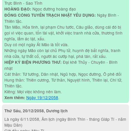
Trực Bình - Sao Tỉnh
Ngọc đường hoàng đạo
HOÀNG ĐẠO:
Ngày Bình -
ĐỔNG CÔNG TUYỂN TRẠCH NHẬT YẾU DỤNG:
Thiên tặc.
Tân Mão, Hỏa tinh, lại phạm Chu tước, Câu giảo, dùng cái đó bị
gọi vì việc quan, tổn tài vật, khởi việc tranh nhà cửa, thương tình
nghĩa, lắm ác tật, xấu.
Duy có một ngày Ất Mão là tốt vừa.
Những ngày Mão còn lại chủ Phụ tử, huynh đệ bất nghĩa, tranh
nhà cửa, tự thắt cổ, người ác cướp hại, phá tán, rất xấu.
Đại khê Thủy - Chuyên - Bình
HIỆP KỶ BIỆN PHƯƠNG THƯ:
nhật
Cát thần: Tứ tướng, Dân nhật, Ngũ hợp, Ngọc đường, Ô phê đối
Hung thần: Thiên cương, Từ thần, Nguyệt hình, Thiên lại, Chí tử,
Thiên tặc.
Kiêng: Mọi việc không nên làm.
Ngày 19/12/2058
.
Xem thêm:
Thứ Sáu, 20/12/2058, Dương lịch
Là ngày 6/11/2058, Âm lịch (ngày Bính Thìn - tháng Giáp Tí - năm
Mậu Dần)
Giờ đầu ngày: Mậu Tí