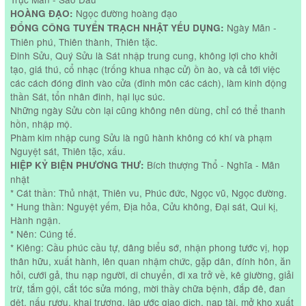
Ngọc đường hoàng đạo
HOÀNG ĐẠO:
Ngày Mãn -
ĐỔNG CÔNG TUYỂN TRẠCH NHẬT YẾU DỤNG:
Thiên phú, Thiên thành, Thiên tặc.
Đinh Sửu, Quý Sửu là Sát nhập trung cung, không lợi cho khởi
tạo, giá thú, cổ nhạc (trống khua nhạc cử) ồn ào, và cả tới việc
các cách đóng đinh vào cửa (đinh môn các cách), làm kinh động
thần Sát, tổn nhân đinh, hại lục súc.
Những ngày Sửu còn lại cũng không nên dùng, chỉ có thể thanh
hồn, nhập mộ.
Phàm kim nhập cung Sửu là ngũ hành không có khí và phạm
Nguyệt sát, Thiên tặc, xấu.
Bích thượng Thổ - Nghĩa - Mãn
HIỆP KỶ BIỆN PHƯƠNG THƯ:
nhật
* Cát thần: Thủ nhật, Thiên vu, Phúc đức, Ngọc vũ, Ngọc đường.
* Hung thần: Nguyệt yếm, Địa hỏa, Cửu không, Đại sát, Qui kị,
Hành ngận.
* Nên: Cúng tế.
* Kiêng: Cầu phúc cầu tự, dâng biểu sớ, nhận phong tước vị, họp
thân hữu, xuất hành, lên quan nhậm chức, gặp dân, đính hôn, ăn
hỏi, cưới gả, thu nạp người, di chuyển, đi xa trở về, kê giường, giải
trừ, tắm gội, cắt tóc sửa móng, mời thầy chữa bệnh, đắp đê, đan
dệt, nấu rượu, khai trương, lập ước giao dịch, nạp tài, mở kho xuất