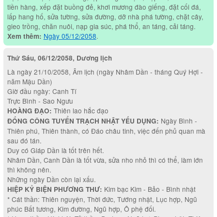
tiền hàng, xếp đặt buồng đẻ, khơi mương đào giếng, đặt cối đá,
lấp hang hố, sửa tường, sửa đường, dỡ nhà phá tường, chặt cây,
gieo trồng, chăn nuôi, nạp gia súc, phá thổ, an táng, cải táng.
Ngày 05/12/2058
.
Xem thêm:
Thứ Sáu, 06/12/2058, Dương lịch
Là ngày 21/10/2058, Âm lịch (ngày Nhâm Dần - tháng Quý Hợi -
năm Mậu Dần)
Giờ đầu ngày: Canh Tí
Trực Bình - Sao Ngưu
Thiên lao hắc đạo
HOÀNG ĐẠO:
Ngày Bình -
ĐỔNG CÔNG TUYỂN TRẠCH NHẬT YẾU DỤNG:
Thiên phú, Thiên thành, có Đáo châu tinh, việc đến phủ quan mà
sau đó tán.
Duy có Giáp Dần là tốt trên hết.
Nhâm Dần, Canh Dần là tốt vừa, sửa nho nhỏ thì có thể, làm lớn
thì không nên.
Những ngày Dần còn lại xấu.
Kim bạc Kim - Bảo - Bình nhật
HIỆP KỶ BIỆN PHƯƠNG THƯ:
* Cát thần: Thiên nguyện, Thời đức, Tướng nhật, Lục hợp, Ngũ
phúc Bất tương, Kim đường, Ngũ hợp, Ô phệ đối.