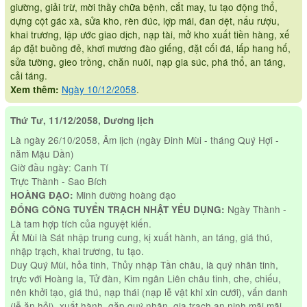
giường, giải trừ, mời thầy chữa bệnh, cắt may, tu tạo động thổ,
dựng cột gác xà, sửa kho, rèn đúc, lợp mái, đan dệt, nấu rượu,
khai trương, lập ước giao dịch, nạp tài, mở kho xuất tiền hàng, xế
áp đặt buồng đẻ, khơi mương đào giếng, đặt cối đá, lấp hang hố,
sửa tường, gieo trồng, chăn nuôi, nạp gia súc, phá thổ, an táng,
cải táng.
Ngày 10/12/2058
.
Xem thêm:
Thứ Tư, 11/12/2058, Dương lịch
Là ngày 26/10/2058, Âm lịch (ngày Đinh Mùi - tháng Quý Hợi -
năm Mậu Dần)
Giờ đầu ngày: Canh Tí
Trực Thành - Sao Bích
Minh đường hoàng đạo
HOÀNG ĐẠO:
Ngày Thành -
ĐỔNG CÔNG TUYỂN TRẠCH NHẬT YẾU DỤNG:
Là tam hợp tích của nguyệt kiến.
Ất Mùi là Sát nhập trung cung, kị xuất hành, an táng, giá thú,
nhập trạch, khai trương, tu tạo.
Duy Quý Mùi, hỏa tinh, Thủy nhập Tần châu, là quý nhân tinh,
trực với Hoàng la, Tử đàn, Kim ngân Liên châu tinh, che, chiếu,
nên khởi tạo, giá thú, nạp thái (nạp lễ vật khi xin cưới), vấn danh
(lễ ăn hỏi), xuất hành, gặp quý nhân, gia trạch an ninh mãi mãi,