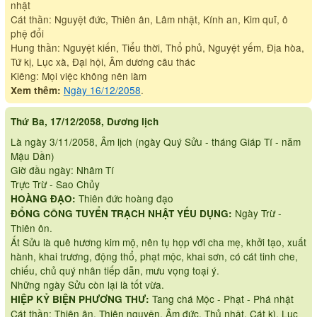
nhật
Cát thần: Nguyệt đức, Thiên ân, Lâm nhật, Kính an, Kim quĩ, ô
phệ đổi
Hung thần: Nguyệt kiến, Tiểu thời, Thổ phủ, Nguyệt yếm, Địa hòa,
Tứ kị, Lục xà, Đại hội, Âm dương câu thác
Kiêng: Mọi việc không nên làm
Ngày 16/12/2058
.
Xem thêm:
Thứ Ba, 17/12/2058, Dương lịch
Là ngày 3/11/2058, Âm lịch (ngày Quý Sửu - tháng Giáp Tí - năm
Mậu Dần)
Giờ đầu ngày: Nhâm Tí
Trực Trừ - Sao Chủy
Thiên đức hoàng đạo
HOÀNG ĐẠO:
Ngày Trừ -
ĐỔNG CÔNG TUYỂN TRẠCH NHẬT YẾU DỤNG:
Thiên ôn.
Ất Sửu là quê hương kim mộ, nên tụ họp với cha mẹ, khởi tạo, xuất
hành, khai trương, động thổ, phạt mộc, khai sơn, có cát tinh che,
chiếu, chủ quý nhân tiếp dẫn, mưu vọng toại ý.
Những ngày Sửu còn lại là tốt vừa.
Tang chá Mộc - Phạt - Phá nhật
HIỆP KỶ BIỆN PHƯƠNG THƯ:
Cát thần: Thiên ân, Thiên nguyện, Âm đức, Thủ nhật, Cát kì, Lục