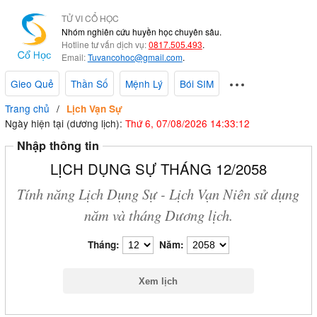
TỬ VI CỔ HỌC
Nhóm nghiên cứu huyền học chuyên sâu.
Hotline tư vấn dịch vụ:
0817.505.493
.
Email:
Tuvancohoc@gmail.com
.
Gieo Quẻ
Thần Số
Mệnh Lý
Bói SIM
Trang chủ
Lịch Vạn Sự
Ngày hiện tại (dương lịch):
Thứ 6, 07/08/2026 14:33:13
Nhập thông tin
LỊCH DỤNG SỰ THÁNG 12/2058
Tính năng Lịch Dụng Sự - Lịch Vạn Niên sử dụng
năm và tháng Dương lịch.
Tháng:
Năm: