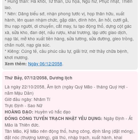
* Hung thần: Hà khôi, Tử thần, Du họa, Ngũ hư, Phục nhật, Thiên
lao.
* Nên: Dâng biểu sớ, nhận phong tước vị, họp thân hữu, xuất
hành, lên quan nhậm chức, gặp dân, đính hôn, ăn hỏi, cưới gả,
thu nạp người, di chuyển, cắt may, tu tạo động thổ, dựng cột gác
xà, sửa kho, đan dệt, nấu rượu, khai trương, lập ước giao dịch,
nạp tài, mở kho xuất tiền hàng, sửa tường, sửa đường, gieo trồng,
chăn nuôi, nạp gia súc.
* Kiêng: Cúng tế, cầu phúc cầu tự, giải trừ, mờ thầy chữa bệnh,
khơi mương.
Ngày 06/12/2058
.
Xem thêm:
Thứ Bảy, 07/12/2058, Dương lịch
Là ngày 22/10/2058, Âm lịch (ngày Quý Mão - tháng Quý Hợi -
năm Mậu Dần)
Giờ đầu ngày: Nhâm Tí
Trực Định - Sao Nữ
Huyền vũ hắc đạo
HOÀNG ĐẠO:
Ngày Định - Ất
ĐỔNG CÔNG TUYỂN TRẠCH NHẬT YẾU DỤNG:
Mão là Thiên đức.
Tân Mão, Kỷ Mão nên động thổ, hưng công, định tảng (đặt móng),
đặt nóc (thượng lương), giá thú, nhập trạch, xuất hành, khai