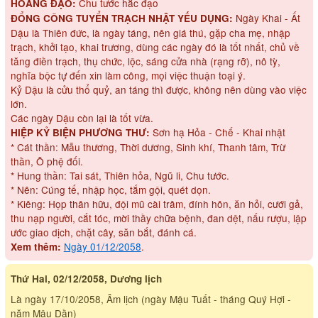
Chu tước hắc đạo
HOÀNG ĐẠO:
Ngày Khai - Ất
ĐỔNG CÔNG TUYỂN TRẠCH NHẬT YẾU DỤNG:
Dậu là Thiên đức, là ngày táng, nên giá thú, gặp cha mẹ, nhập
trạch, khởi tạo, khai trương, dùng các ngày đó là tốt nhất, chủ về
tăng điền trạch, thụ chức, lộc, sáng cửa nhà (rạng rỡ), nô tỳ,
nghĩa bộc tự đến xin làm công, mọi việc thuận toại ý.
Kỷ Dậu là cửu thổ quỷ, an táng thì được, không nên dùng vào việc
lớn.
Các ngày Dậu còn lại là tốt vừa.
Sơn hạ Hỏa - Chế - Khai nhật
HIỆP KỶ BIỆN PHƯƠNG THƯ:
* Cát thần: Mẫu thương, Thời dương, Sinh khí, Thanh tâm, Trừ
thần, Ô phệ đối.
* Hung thần: Tai sát, Thiên hỏa, Ngũ li, Chu tước.
* Nên: Cúng tế, nhập học, tắm gội, quét dọn.
* Kiêng: Họp thân hữu, đội mũ cài trâm, đính hôn, ăn hỏi, cưới gả,
thu nạp người, cắt tóc, mời thầy chữa bệnh, đan dệt, nấu rượu, lập
ước giao dịch, chặt cây, săn bắt, đánh cá.
Ngày 01/12/2058
.
Xem thêm:
Thứ Hai, 02/12/2058, Dương lịch
Là ngày 17/10/2058, Âm lịch (ngày Mậu Tuất - tháng Quý Hợi -
năm Mậu Dần)