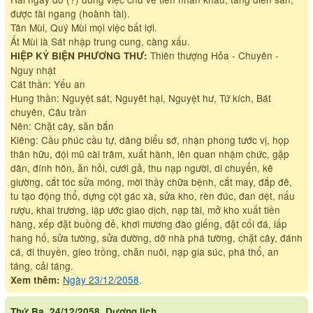
được tài ngang (hoành tài).
Tân Mùi, Quý Mùi mọi việc bất lợi.
Ất Mùi là Sát nhập trung cung, càng xấu.
Thiên thượng Hỏa - Chuyên -
HIỆP KỶ BIỆN PHƯƠNG THƯ:
Nguy nhật
Cát thần: Yếu an
Hung thần: Nguyệt sát, Nguyêt hại, Nguyệt hư, Tứ kích, Bát
chuyên, Câu trần
Nên: Chặt cây, săn bắn
Kiêng: Cầu phúc cầu tự, dâng biểu sớ, nhận phong tước vị, họp
thân hữu, đội mũ cài trâm, xuất hành, lên quan nhậm chức, gặp
dân, đính hôn, ăn hỏi, cưới gả, thu nạp người, di chuyển, kê
giường, cắt tóc sửa móng, mời thầy chữa bệnh, cắt may, đắp đê,
tu tạo động thổ, dựng cột gác xà, sửa kho, rèn đúc, đan dệt, nấu
rượu, khai trương, lập ước giao dịch, nạp tài, mở kho xuất tiền
hàng, xếp đặt buồng đẻ, khơi mương đào giếng, đặt cối đá, lấp
hang hố, sửa tường, sửa đường, dỡ nhà phá tường, chặt cây, đánh
cá, đi thuyền, gieo trồng, chăn nuôi, nạp gia súc, phá thổ, an
táng, cải táng.
Ngày 23/12/2058
.
Xem thêm:
Thứ Ba, 24/12/2058, Dương lịch