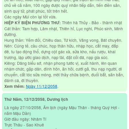
chủ về cả năm, 100 ngày được quý nhân tiếp dẫn, tiến điền sản,
sinh quý tử, phát phúc, tốt trên hết.
Các ngày Mùi còn lại tốt vừa.
Thiên hà Thủy - Bảo - thành nhật
HIỆP KỶ BIỆN PHƯƠNG THƯ:
Cát thần: Tam hợp, Lâm nhật, Thiên hỉ, Lục nghi, Phúc sinh, Minh
đường.
Hung thần: Yếm đối, Chiêu dao, Tứ kích, Vãng vong, Bát chuyên.
Nên: Cúng tế, cầu chúc, họp thân hữu, nhập học, cắt may, đắp
đê, tu tạo động thổ, dựng cột gác xà, sửa kho, nấu rượu, khai
trương, lập ước giao dịch, nạp tài, đặt cối đá, nạp gia súc.
Kiêng: Dâng biểu sớ, nhận phong tước vị, xuất hành, lên quan
nhậm chức, gặp dân, đính hôn, ăn hỏi, cưới gả, thu nạp người, di
chuyển, cắt tóc sửa móng, mời thầy chữa bệnh, đuối bắt, săn bắn,
đánh cá, đi thuyền.
Ngày 11/12/2058
.
Xem thêm:
Thứ Năm, 12/12/2058, Dương lịch
Là ngày 27/10/2058, Âm lịch (ngày Mậu Thân - tháng Quý Hợi -
năm Mậu Dần)
Giờ đầu ngày: Nhâm Tí
Trực Thâu - Sao Khuê