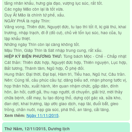
tăng nhân khẩu, hưng gia đạo, vượng lục súc, rất tốt.
Các ngày Mão còn lại là tốt vừa.
Duy Ất Mão là chính tứ phế, xấu.
NGÀY PHÁ là ngày Thìn:
Vãng vong, Thiên đức, Nguyệt đức, tu tạo thì tốt ít, kị giá thú, khai
trương, nhập trạch, đi ở (đồ cư), chủ về tổn lục súc, hao của, tụ
tập khẩu thiệt.
Những ngày Thìn còn lại càng không tốt.
Mậu Thìn, Giáp Thìn là Sát nhập trung cung, rất xấu.
Tùng bách Mộc - Chế - Chấp nhật
HIỆP KỶ BIỆN PHƯƠNG THƯ:
Cát thần: Thiên đức hợp, Nguyệt đức hợp, Thiên nguyện, Lục hợp,
Bất tương, Thánh tâm, Ngũ hợp, Ô phệ đối.
Hung thần: Đại thời, Đại bại, Hàm trì, Tiểu hao, Ngũ hư, Câu trần.
Nên: Cúng tế, cầu phúc cầu tự, dâng biểu sớ, nhận phong tước vị,
họp thân hữu, xuất hành, lên quan nhậm chức, gặp dân, đính
hôn, ăn hỏi, cưới gả, thu nạp người, di chuyến, giải trừ, mời thầy
chữa bệnh, cắt may, tu tạo động thổ, dựng cột gác xà, sửa kho,
đan dệt, khai trương, lập ước giao dịch, nạp tài, đuổi bắt, gieo
trồng, chăn nuôi, nạp gia súc, phá thổ, an táng, cải táng.
Ngày 11/11/2015
.
Xem thêm:
Thứ Năm, 12/11/2015, Dương lịch