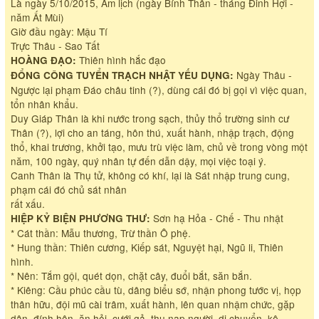
Là ngày 5/10/2015, Âm lịch (ngày Bính Thân - tháng Đinh Hợi -
năm Ất Mùi)
Giờ đầu ngày: Mậu Tí
Trực Thâu - Sao Tất
Thiên hình hắc đạo
HOÀNG ĐẠO:
Ngày Thâu -
ĐỔNG CÔNG TUYỂN TRẠCH NHẬT YẾU DỤNG:
Ngược lại phạm Đáo châu tinh (?), dùng cái đó bị gọi vì việc quan,
tổn nhân khẩu.
Duy Giáp Thân là khi nước trong sạch, thủy thổ trường sinh cư
Thân (?), lợi cho an táng, hôn thú, xuất hành, nhập trạch, động
thổ, khai trương, khởi tạo, mưu trù việc làm, chủ về trong vòng một
năm, 100 ngày, quý nhân tự đến dẫn dậy, mọi việc toại ý.
Canh Thân là Thụ tử, không có khí, lại là Sát nhập trung cung,
phạm cái đó chủ sát nhân
rất xấu.
Sơn hạ Hỏa - Chế - Thu nhật
HIỆP KỶ BIỆN PHƯƠNG THƯ:
* Cát thần: Mẫu thương, Trừ thần Ô phệ.
* Hung thần: Thiên cương, Kiếp sát, Nguyệt hại, Ngũ li, Thiên
hình.
* Nên: Tắm gội, quét dọn, chặt cây, đuổi bắt, săn bắn.
* Kiêng: Cầu phúc cầu tù, dâng biểu sớ, nhận phong tước vị, họp
thân hữu, đội mũ cài trâm, xuất hành, lên quan nhậm chức, gặp
dân, đính hôn, ăn hỏi, cưới gả, thu nạp người, di chuyển, kê