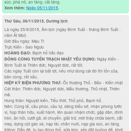
súc, phá nổ, an táng, cải táng.
Ngày 05/11/2015
.
Xem thêm:
Thứ Sáu, 06/11/2015, Dương lịch
Là ngày 25/9/2015, Âm lịch (ngày Bính Tuất - tháng Bính Tuất -
năm Ất Mùi)
Giờ đầu ngày: Mậu Tí
Trực Kiến - Sao Ngưu
Bạch hổ hắc đạo
HOÀNG ĐẠO:
Ngày Kiến -
ĐỔNG CÔNG TUYỂN TRẠCH NHẬT YẾU DỤNG:
Bính Tuất là Thiên đức, Nguyệt đức, rất tốt.
Các ngày Tuất còn lại bất lợi, nếu như dùng cái đó thì tổn của,
bần cùng, rất xấu.
Ốc thượng Thổ - Bảo - Kiến nhật
HIỆP KỶ BIỆN PHƯƠNG THƯ:
Cát thần: Thiên đức, Nguyệt đức, Mẫu thương, Thủ nhật, Thiên
mã.
Hung thần: Nguyệt kiến, Tiểu thời, Thổ phủ, Bạch hổ.
Nên: Cúng tế, cầu phúc, cầu tự, dâng biểu sớ, nhận phong tước
vị, họp thân hữu, xuất hành, lên quan nhậm chức, gặp dân, đính
hôn, ăn hỏi, cưới gả, di chuyển, giải trừ, mời thầy chữa bệnh, cắt
may, dựng cột gác xà, nạp tài, chăn nuôi, nạp gia súc, an táng.
Kiêng: Đắp đê, tu tạo động thổ, sửa kho, xếp đặt buồng đẻ, khơi