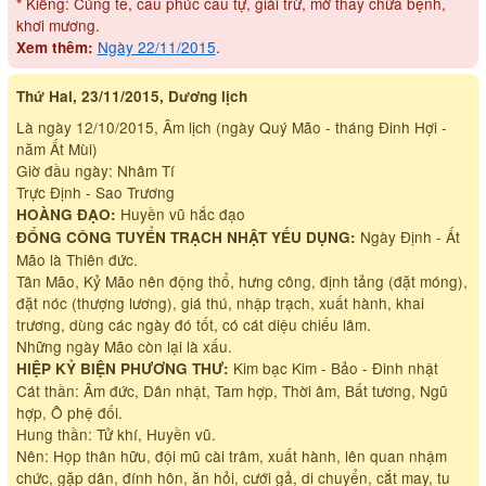
* Kiêng: Cúng tế, cầu phúc cầu tự, giải trừ, mờ thầy chữa bệnh,
khơi mương.
Ngày 22/11/2015
.
Xem thêm:
Thứ Hai, 23/11/2015, Dương lịch
Là ngày 12/10/2015, Âm lịch (ngày Quý Mão - tháng Đinh Hợi -
năm Ất Mùi)
Giờ đầu ngày: Nhâm Tí
Trực Định - Sao Trương
Huyền vũ hắc đạo
HOÀNG ĐẠO:
Ngày Định - Ất
ĐỔNG CÔNG TUYỂN TRẠCH NHẬT YẾU DỤNG:
Mão là Thiên đức.
Tân Mão, Kỷ Mão nên động thổ, hưng công, định tảng (đặt móng),
đặt nóc (thượng lương), giá thú, nhập trạch, xuất hành, khai
trương, dùng các ngày đó tốt, có cát diệu chiếu lâm.
Những ngày Mão còn lại là xấu.
Kim bạc Kim - Bảo - Đinh nhật
HIỆP KỶ BIỆN PHƯƠNG THƯ:
Cát thần: Âm đức, Dân nhật, Tam hợp, Thời âm, Bất tương, Ngũ
hợp, Ô phệ đối.
Hung thần: Tử khí, Huyền vũ.
Nên: Họp thân hữu, đội mũ cài trâm, xuất hành, lên quan nhậm
chức, gặp dân, đính hôn, ăn hỏi, cưới gả, di chuyển, cắt may, tu