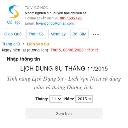
TỬ VI CỔ HỌC
Nhóm nghiên cứu huyền học chuyên sâu.
Hotline tư vấn dịch vụ:
0817.505.493
.
Email:
Tuvancohoc@gmail.com
.
Gieo Quẻ
Thần Số
Mệnh Lý
Bói SIM
Trang chủ
Lịch Vạn Sự
Ngày hiện tại (dương lịch):
Thứ 5, 06/08/2026 1:50:16
Nhập thông tin
LỊCH DỤNG SỰ THÁNG 11/2015
Tính năng Lịch Dụng Sự - Lịch Vạn Niên sử dụng
năm và tháng Dương lịch.
Tháng:
Năm: