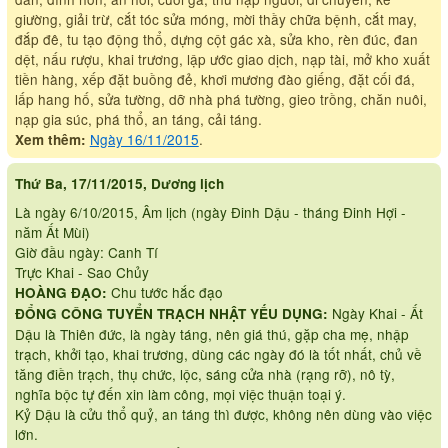
giường, giải trừ, cắt tóc sửa móng, mời thầy chữa bệnh, cắt may,
đắp đê, tu tạo động thổ, dựng cột gác xà, sửa kho, rèn đúc, đan
dệt, nấu rượu, khai trương, lập ước giao dịch, nạp tài, mở kho xuất
tiền hàng, xếp đặt buồng đẻ, khơi mương đào giếng, đặt cối đá,
lấp hang hố, sửa tường, dỡ nhà phá tường, gieo trồng, chăn nuôi,
nạp gia súc, phá thổ, an táng, cải táng.
Ngày 16/11/2015
.
Xem thêm:
Thứ Ba, 17/11/2015, Dương lịch
Là ngày 6/10/2015, Âm lịch (ngày Đinh Dậu - tháng Đinh Hợi -
năm Ất Mùi)
Giờ đầu ngày: Canh Tí
Trực Khai - Sao Chủy
Chu tước hắc đạo
HOÀNG ĐẠO:
Ngày Khai - Ất
ĐỔNG CÔNG TUYỂN TRẠCH NHẬT YẾU DỤNG:
Dậu là Thiên đức, là ngày táng, nên giá thú, gặp cha mẹ, nhập
trạch, khởi tạo, khai trương, dùng các ngày đó là tốt nhất, chủ về
tăng điền trạch, thụ chức, lộc, sáng cửa nhà (rạng rỡ), nô tỳ,
nghĩa bộc tự đến xin làm công, mọi việc thuận toại ý.
Kỷ Dậu là cửu thổ quỷ, an táng thì được, không nên dùng vào việc
lớn.