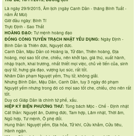
Là ngày 29/9/2015, Âm lịch (ngày Canh Dần - tháng Bính Tuất -
năm Ất Mùi)
Giờ đầu ngày: Bính Tí
Trực Định - Sao Thất
Tư mệnh hoàng đạo
HOÀNG ĐẠO:
Ngày Định -
ĐỔNG CÔNG TUYỂN TRẠCH NHẬT YẾU DỤNG:
Bính Dần là Thiên đức, Nguyệt đức.
Canh Dần, Mậu Dần có Hoàng la, Tử đàn, Thiên hoàng, Địa
hoàng, mọi sao tốt che, chiếu, nên khởi tạo, giá thú, xuất hành,
nhập trạch, khai trương, nhất thiết mọi việc, chủ về tiến của, sinh
quý tử, hưng gia đạo, vượng lục súc, rất tốt.
Nhâm Dần phạm Nguyệt yếm, Thụ tử, không giải.
Nhưng Bính Dần, Mậu Dần, Canh Dần, tuy 3 ngày đó phạm
Nguyệt yếm nhưng trong đó có mọi sao tốt che, chiếu, cho nên rất
tốt.
Duy có Giáp Dần là chính tứ phế, xấu.
Tùng bách Mộc - Chế - Định nhật
HIỆP KỶ BIỆN PHƯƠNG THƯ:
Cát thần: Nguyệt ân, Dương đức, Tam hợp, Lâm nhật, Thời âm,
Ngũ hợp, Tư mệnh, Ô phệ đối.
Hung thần: Nguyệt yếm, Địa hỏa, Tử khí, Cửu khảm, Cửu tiêu,
Hành ngận.