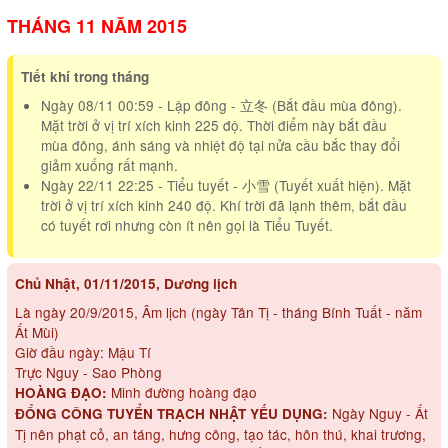
THÁNG 11 NĂM 2015
Tiết khí trong tháng
Ngày 08/11 00:59 - Lập đông - 立冬 (Bắt đầu mùa đông).
Mặt trời ở vị trí xích kinh 225 độ. Thời điểm này bắt đầu
mùa đông, ánh sáng và nhiệt độ tại nửa cầu bắc thay đổi
giảm xuống rất mạnh.
Ngày 22/11 22:25 - Tiểu tuyết - 小雪 (Tuyết xuất hiện). Mặt
trời ở vị trí xích kinh 240 độ. Khí trời đã lạnh thêm, bắt đầu
có tuyết rơi nhưng còn ít nên gọi là Tiểu Tuyết.
Chủ Nhật, 01/11/2015, Dương lịch
Là ngày 20/9/2015, Âm lịch (ngày Tân Tị - tháng Bính Tuất - năm
Ất Mùi)
Giờ đầu ngày: Mậu Tí
Trực Nguy - Sao Phòng
Minh đường hoàng đạo
HOÀNG ĐẠO:
Ngày Nguy - Ất
ĐỔNG CÔNG TUYỂN TRẠCH NHẬT YẾU DỤNG:
Tị nên phạt cỏ, an táng, hưng công, tạo tác, hôn thú, khai trương,