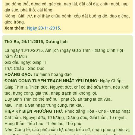
tạo động thổ, dựng cột gác xà, nạp tài, đặt cối đá, chăn nuôi, nạp
gia súc, phá thổ, cải táng.
Kiêng: Giải trừ, mời thầy chữa bệnh, xếp đặt buồng đẻ, đào giếng,
gieo trồng.
Ngày 23/11/2015
.
Xem thêm:
Thứ Ba, 24/11/2015, Dương lịch
Là ngày 13/10/2015, Âm lịch (ngày Giáp Thìn - tháng Đinh Hợi -
năm Ất Mùi)
Giờ đầu ngày: Giáp Tí
Trực Chấp - Sao Dực
Tư mệnh hoàng đạo
HOÀNG ĐẠO:
Ngày Chấp -
ĐỔNG CÔNG TUYỂN TRẠCH NHẬT YẾU DỤNG:
Giáp Thìn là Thiên đức, Nguyệt đức, chỉ có thể sửa trộm, nếu khởi
tạo, hưng công, giá thú, nhập trạch thì không lợi.
Duy Bính Thìn có thể mở núi, phạt cỏ, an táng là tốt vừa.
Mậu Thìn là Sát nhập trung cung, rất xấu.
Phúc đăng Hỏa - Chế - Chấp nhật
HIỆP KỶ BIỆN PHƯƠNG THƯ:
Cát thần: Nguyệt đức, Tứ tướng, Dương đức, Giải thần, Tư mệnh.
Hung thần: Tiểu hao, Thiên tặc, Thổ phù.
Nên: Cúng tế, cầu phúc cầu tự, dâng biểu sớ, nhận phong tước vị,