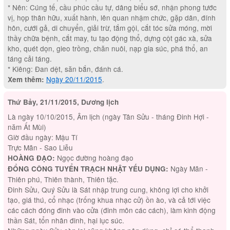
* Nên: Cúng tế, cầu phúc cầu tự, dâng biểu sớ, nhận phong tước
vị, họp thân hữu, xuất hành, lên quan nhậm chức, gặp dân, đính
hôn, cưới gả, di chuyển, giải trừ, tắm gội, cắt tóc sửa móng, mời
thầy chữa bệnh, cắt may, tu tạo động thổ, dựng cột gác xà, sửa
kho, quét dọn, gieo trồng, chăn nuôi, nạp gia súc, phá thổ, an
táng cải táng.
* Kiêng: Đan dệt, săn bắn, đánh cá.
Ngày 20/11/2015
.
Xem thêm:
Thứ Bảy, 21/11/2015, Dương lịch
Là ngày 10/10/2015, Âm lịch (ngày Tân Sửu - tháng Đinh Hợi -
năm Ất Mùi)
Giờ đầu ngày: Mậu Tí
Trực Mãn - Sao Liễu
Ngọc đường hoàng đạo
HOÀNG ĐẠO:
Ngày Mãn -
ĐỔNG CÔNG TUYỂN TRẠCH NHẬT YẾU DỤNG:
Thiên phú, Thiên thành, Thiên tặc.
Đinh Sửu, Quý Sửu là Sát nhập trung cung, không lợi cho khởi
tạo, giá thú, cổ nhạc (trống khua nhạc cử) ồn ào, và cả tới việc
các cách đóng đinh vào cửa (đinh môn các cách), làm kinh động
thần Sát, tổn nhân đinh, hại lục súc.