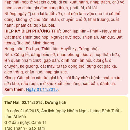
nạp thái (nộp lễ vật xin cưới), di cư, xuất hành, nhập trạch, chủ về
thêm con cháu, gia đạo hưng thịnh, phát tài, rất tốt.
Những ngày Tị còn lại là tốt vừa, chỉ nên làm việc nhỏ thì có thể
dùng, không lợi cho hôn nhân, chuyển chỗ ở, khai trương, xuất
hành, phạm cái đó xấu, bại.
Bạch lạp Kim - Phạt - Nguy nhật
HIỆP KỶ BIỆN PHƯƠNG THƯ:
Cát thần: Thiên đức hợp, Nguyệt đức hợp, Thiên ân, Âm đức, Bất
tương, Tục thế, Minh đường.
Hung thần: Du họa, Thiên tặc, Huyết kỵ, Trùng nhật.
Nên: Cúng tế, dâng biểu sớ, nhận phong tước vị, họp thân hữu,
lên quan nhậm chức, gặp dân, đính hôn, ăn hỏi, cưới gả, di
chuyển, kê giường, cắt may, tu tạo động thố, dựng cột gác xà,
gieo trống, chăn nuôi, nạp gia súc.
Kiêng: Cầu phúc cầu tự, giải trừ, mời thầy chữa bệnh, châm cứu,
sửa kho, nấu rượu, mở kho xuất tiền hàng, săn bắn, đánh cá.
Ngày 01/11/2015
.
Xem thêm:
Thứ Hai, 02/11/2015, Dương lịch
Là ngày 21/9/2015, Âm lịch (ngày Nhâm Ngọ - tháng Bính Tuất -
năm Ất Mùi)
Giờ đầu ngày: Canh Tí
Trực Thành - Sao Tâm