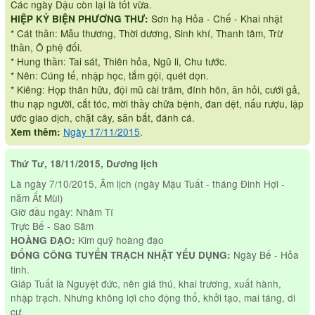
Các ngày Dậu còn lại là tốt vừa.
Sơn hạ Hỏa - Chế - Khai nhật
HIỆP KỶ BIỆN PHƯƠNG THƯ:
* Cát thần: Mẫu thương, Thời dương, Sinh khí, Thanh tâm, Trừ
thần, Ô phệ đối.
* Hung thần: Tai sát, Thiên hỏa, Ngũ li, Chu tước.
* Nên: Cúng tế, nhập học, tắm gội, quét dọn.
* Kiêng: Họp thân hữu, đội mũ cài trâm, đính hôn, ăn hỏi, cưới gả,
thu nạp người, cắt tóc, mời thầy chữa bệnh, đan dệt, nấu rượu, lập
ước giao dịch, chặt cây, săn bắt, đánh cá.
Ngày 17/11/2015
.
Xem thêm:
Thứ Tư, 18/11/2015, Dương lịch
Là ngày 7/10/2015, Âm lịch (ngày Mậu Tuất - tháng Đinh Hợi -
năm Ất Mùi)
Giờ đầu ngày: Nhâm Tí
Trực Bế - Sao Sâm
Kim quỹ hoàng đạo
HOÀNG ĐẠO:
Ngày Bế - Hỏa
ĐỔNG CÔNG TUYỂN TRẠCH NHẬT YẾU DỤNG:
tinh.
Giáp Tuất là Nguyệt đức, nên giá thú, khai trương, xuất hành,
nhập trạch. Nhưng không lợi cho động thổ, khởi tạo, mai táng, di
cư.