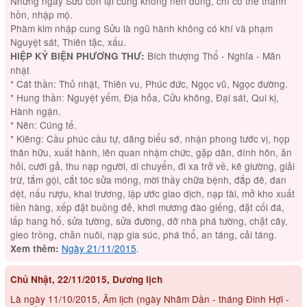
Những ngày Sửu còn lại cũng không nên dùng, chỉ có thể thanh
hồn, nhập mộ.
Phàm kim nhập cung Sửu là ngũ hành không có khí và phạm
Nguyệt sát, Thiên tặc, xấu.
Bích thượng Thổ - Nghĩa - Mãn
HIỆP KỶ BIỆN PHƯƠNG THƯ:
nhật
* Cát thần: Thủ nhật, Thiên vu, Phúc đức, Ngọc vũ, Ngọc đường.
* Hung thần: Nguyệt yếm, Địa hỏa, Cửu không, Đại sát, Qui kị,
Hành ngận.
* Nên: Cúng tế.
* Kiêng: Cầu phúc cầu tự, dâng biểu sớ, nhận phong tước vị, họp
thân hữu, xuất hành, lên quan nhậm chức, gặp dân, đính hôn, ăn
hỏi, cưới gả, thu nạp người, di chuyển, đi xa trở về, kê giường, giải
trừ, tắm gội, cắt tóc sửa móng, mời thầy chữa bệnh, đắp đê, đan
dệt, nấu rượu, khai trương, lập ước giao dịch, nạp tài, mở kho xuất
tiền hàng, xếp đặt buồng đẻ, khơi mương đào giếng, đặt cối đá,
lấp hang hố, sửa tường, sửa đường, dỡ nhà phá tường, chặt cây,
gieo trồng, chăn nuôi, nạp gia súc, phá thổ, an táng, cải táng.
Ngày 21/11/2015
.
Xem thêm:
Chủ Nhật, 22/11/2015, Dương lịch
Là ngày 11/10/2015, Âm lịch (ngày Nhâm Dần - tháng Đinh Hợi -