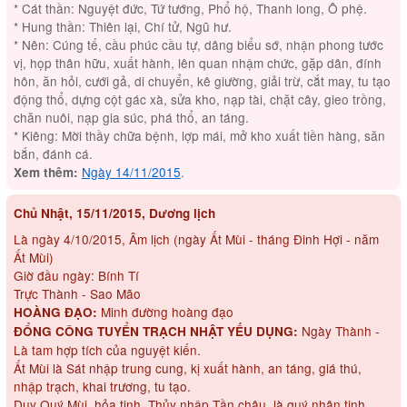
* Cát thần: Nguyệt đức, Tứ tướng, Phổ hộ, Thanh long, Ô phệ.
* Hung thần: Thiên lại, Chí tử, Ngũ hư.
* Nên: Cúng tế, cầu phúc cầu tự, dâng biểu sớ, nhận phong tước
vị, họp thân hữu, xuất hành, lên quan nhậm chức, gặp dân, đính
hôn, ăn hỏi, cưới gả, di chuyển, kê giường, giải trừ, cắt may, tu tạo
động thổ, dựng cột gác xà, sửa kho, nạp tài, chặt cây, gieo trồng,
chăn nuôi, nạp gia súc, phá thổ, an táng.
* Kiêng: Mời thầy chữa bệnh, lợp mái, mở kho xuất tiền hàng, săn
bắn, đánh cá.
Ngày 14/11/2015
.
Xem thêm:
Chủ Nhật, 15/11/2015, Dương lịch
Là ngày 4/10/2015, Âm lịch (ngày Ất Mùi - tháng Đinh Hợi - năm
Ất Mùi)
Giờ đầu ngày: Bính Tí
Trực Thành - Sao Mão
Minh đường hoàng đạo
HOÀNG ĐẠO:
Ngày Thành -
ĐỔNG CÔNG TUYỂN TRẠCH NHẬT YẾU DỤNG:
Là tam hợp tích của nguyệt kiến.
Ất Mùi là Sát nhập trung cung, kị xuất hành, an táng, giá thú,
nhập trạch, khai trương, tu tạo.
Duy Quý Mùi, hỏa tinh, Thủy nhập Tần châu, là quý nhân tinh,