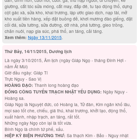
dân, đính hôn, cưới hỏi, cưới. gả, thu nạp người, di chuyển, kê
giường, cắt tóc sửa móng, cắt may, đắp đê, tu tạo động thổ, dựng
cột gác xà, sửa kho, khai trương, lập ước giao dịch, nạp tài, mở
kho xuất tiền hàng, xếp đặt buồng đẻ, khơi mương đào giếng, đặt
cối đá, sửa tường, sửa đường, dỡ nhà, phá tường, gieo trồng,
chăn nuôi, nạp gia súc, phá thổ, an táng, cải táng.
Ngày 13/11/2015
.
Xem thêm:
Thứ Bảy, 14/11/2015, Dương lịch
Là ngày 3/10/2015, Âm lịch (ngày Giáp Ngọ - tháng Đinh Hợi -
năm Ất Mùi)
Giờ đầu ngày: Giáp Tí
Trực Nguy - Sao Vị
Thanh long hoàng đạo
HOÀNG ĐẠO:
Ngày Nguy -
ĐỔNG CÔNG TUYỂN TRẠCH NHẬT YẾU DỤNG:
Hoàng sa.
Giáp Ngọ là Nguyệt đức, có Hoàng la, Tử đàn, Kim ngân khố lâu,
mọi sao tốt che, chiếu, giá thú, khai trương, khởi tạo, động thổ,
xuất hành, nhập trạch, an táng, rất tốt.
Những ngày Ngọ còn lại là tốt vừa.
Bính Ngọ là chính tứ phế, xấu.
Sa thạch Kim - Bảo - Nguy nhật
HIỆP KỶ BIỆN PHƯƠNG THƯ: