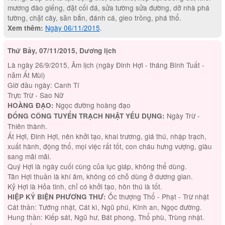
mương đào giếng, đặt cối đá, sửa tường sửa đường, dỡ nhà phá
tường, chặt cây, săn bắn, đánh cá, gieo trồng, phá thổ.
Ngày 06/11/2015
.
Xem thêm:
Thứ Bảy, 07/11/2015, Dương lịch
Là ngày 26/9/2015, Âm lịch (ngày Đinh Hợi - tháng Bính Tuất -
năm Ất Mùi)
Giờ đầu ngày: Canh Tí
Trực Trừ - Sao Nữ
Ngọc đường hoàng đạo
HOÀNG ĐẠO:
Ngày Trừ -
ĐỔNG CÔNG TUYỂN TRẠCH NHẬT YẾU DỤNG:
Thiên thành.
Ất Hợi, Đinh Hợi, nên khởi tạo, khai trương, giá thú, nhập trạch,
xuất hành, động thổ, mọi việc rất tốt, con cháu hưng vượng, giàu
sang mãi mãi.
Quý Hợi là ngày cuối cùng của lục giáp, không thể dùng.
Tân Hợi thuần là khí âm, không có chỗ dùng ở dương gian.
Kỷ Hợi là Hỏa tinh, chỉ có khởi tạo, hôn thú là tốt.
Ốc thượng Thổ - Phạt - Trừ nhật
HIỆP KỶ BIỆN PHƯƠNG THƯ:
Cát thần: Tướng nhật, Cát kì, Ngũ phú, Kính an, Ngọc đường.
Hung thần: Kiếp sát, Ngũ hư, Bát phong, Thổ phù, Trùng nhật.