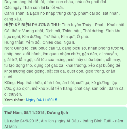
Duy an táng thì rất tốt, thêm con cháu, nhà cửa phát đạt.
Các ngày Thân còn lại là tốt vừa.
Canh Thân là Bạch hổ nhập trung cung, phạm cái đó, sát nhân,
càng xấu.
Tỉnh tuyền Thủy - Phạt - Khai nhật
HIỆP KỶ BIỆN PHƯƠNG THƯ:
Cát thần: Vương nhật, Dịch mã, Thiên hậu, Thời dương, Sinh khí,
Lục nghi, Kim đường, Trừ thần, Kim quĩ, Ô phệ.
Hung thần: Yếm đối, Chiêu dao, Ngũ li.
Nên: Cúng tế, cầu phúc cầu tự, dâng biểu sớ, nhận phong tước vị,
nhập học xuất hành, lên quan nhậm chức, gặp dân, di chuyển,
giải trừ, tắm gội, cắt tóc sửa móng, mời thầy chữa bệnh, cắt may,
tu tạo động thổ, dựng cột gác xà, khai trương, xếp đặt buồng đẻ,
khơi mương đào giếng, đặt cối đá, quét dọn, gieo trồng, chăn
nuôi.
Kiêng: Họp thân hữu, đính hôn, ăn hỏi, cưới gả, kê giường, lập
ước, giao dịch, mở kho xuất tiền hàng, chặt cây, săn bắn, đánh cá,
đi thuyền.
Ngày 04/11/2015
.
Xem thêm:
Thứ Năm, 05/11/2015, Dương lịch
Là ngày 24/9/2015, Âm lịch (ngày Ất Dậu - tháng Bính Tuất - năm
Ất Mùi)