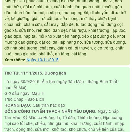
Kiêng: Cầu phúc cầu tự, dâng biểu sớ, nhận phong tước vị, họp
thân hữu, đội mũ cài trâm, xuất hành, lên quan nhậm chức, gặp
dân, đính hôn, ăn hỏi, cưới gả, thu nạp người, di chuyến, đi xa trở
về, kê giường, giải trừ, cắt tóc sửa móng, mời thầy chữa bệnh,
chữa mắt, châm cứu, cắt may, đắp đê, tu tạo động thổ, dựng cột
gác xà, sửa kho, rèn đúc, đan dệt, nấu rượu, khai trương, lập ước,
giao dịch, nạp tài, mở kho xuất tiền hàng, xếp đặt buồng đẻ, khơi
mương đào giếng, đặt cối đá, lấp hang hố, sửa tường, sửa đường,
dỡ nhà phá tường, chặt cây, đánh cá, đi thuyền, gieo trồng, chăn
nuôi, nạp gia súc, phá thổ, an táng, cải táng.
Ngày 10/11/2015
.
Xem thêm:
Thứ Tư, 11/11/2015, Dương lịch
Là ngày 30/9/2015, Âm lịch (ngày Tân Mão - tháng Bính Tuất -
năm Ất Mùi)
Giờ đầu ngày: Mậu Tí
Trực Chấp - Sao Bích
Câu trần hắc đạo
HOÀNG ĐẠO:
Ngày Chấp -
ĐỔNG CÔNG TUYỂN TRẠCH NHẬT YẾU DỤNG:
Tân Mão, Kỷ Mão có Hoàng la, Tử đàn, Thiên hoàng, Địa hoàng,
mọi sao tốt che, chiếu, nên giá thú, khai trương, xuất hành, nhập
trạch, động thổ, sửa mới, khởi tạo, kho chứa, chủ về tiến của cải,