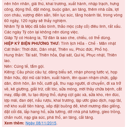
nên hôn nhân, giá thú, khai trương, xuất hành, nhập trạch, hưng
công, động thổ, đặt móng, buộc giàn, an táng, thêm nhà cửa, lợi
con cháu, vượng điền sản, tiến lục súc, tăng hoành tài, trong vòng
60 ngày, 120 ngày sẽ thấy nghiệm.
Nhâm Tý là Mộc đả bảo bình, thảo mộc (cây cỏ) điêu linh, rất xấu.
Các ngày Tý còn lại không nên dùng việc.
Giáp Tý có Hoàng la, Tử đàn là sao che, chiếu, có thể dùng.
Tính lịch Hỏa - Chế - Mãn nhật
HIỆP KỶ BIỆN PHƯƠNG THƯ:
Cát thần: Thời đức, Dân nhật, Thiên vu, Phúc đức, Phổ hộ.
Hung thần: Tài sát, Thiên hỏa, Đại sát, Qui kị, Phục nhật, Thiên
lao.
Nên: Cúng tế, tắm gội.
Kiêng: Cầu phúc cầu tự, dâng biểu sớ, nhận phong tước vị, họp
thân hữu, đội mũ cài trâm, xuất hành, lên quan nhậm chức, gặp
dân, đính hôn, ăn hỏi, cưới gả, thu nạp người, di chuyển, đi xa trở
về, kê giường, giải trừ, cắt tóc, sửa móng, mời thầy chữa bệnh, cắt
may, đắp đê, tu tạo động thổ, dựng cột gác xà, sửa kho, rèn đúc,
lợp mái, đan dệt, nấu rượu, khai trương, lập ước giao dịch, nạp tài,
mở kho xuất tiền hàng, xếp đặt buồng đẻ, khơi mương đào giếng,
đặt cối đá, lấp hang hố, sửa tường, dỡ nhà phá tường, gieo trồng,
chăn nuôi, nạp gia súc, phá thổ, an táng, cải táng.
Ngày 08/11/2015
.
Xem thêm: