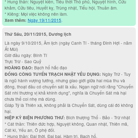
* Hung thần: Nguyệt kiến, Tiểu thời Thổ phủ, Nguyệt hình, Cửu
khảm, Cửu tiêu, Huyết kỵ, Trùng nhật, Tiểu hội, Thuần âm.
* Kiêng: Mọi việc không nên làm.
Ngày 19/11/2015
.
Xem thêm:
Thứ Sáu, 20/11/2015, Dương lịch
Là ngày 9/10/2015, Âm lịch (ngày Canh Tí - tháng Đinh Hợi - năm
Ất Mùi)
Giờ đầu ngày: Bính Tí
Trực Trừ - Sao Quỷ
Bạch hổ hắc đạo
HOÀNG ĐẠO:
Ngày Trừ - Tuy
ĐỔNG CÔNG TUYỂN TRẠCH NHẬT YẾU DỤNG:
là ngũ hành vượng tướng, nhưng giao giới giữa hai mùa thu và
đông, thoạt đầu có chuyển sát là xấu. Ngạn ngữ nói rằng "Chuyển
Sát nhi thương vị khả khinh dụng", nghĩa là Chuyển Sát mà hại
chưa thể coi nhẹ mà dùng.
Giáp Tý là Thiên xá, không phải là Chuyển Sát, dùng cái đó không
hại.
Bích thượng Thổ - Bảo - Trừ nhật
HIỆP KỶ BIỆN PHƯƠNG THƯ:
* Cát thần: Thiên đức hợp, Nguyệt không, Quan nhật, Thiên mã,
Cát kì, Yếu an, Ô phệ đối.
* Hung thần: Đại thời, Đại bại. Hàm trì, Bạch hổ.