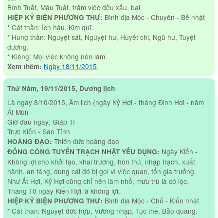
Bính Tuất, Mậu Tuất, trăm việc đều xấu, bại.
Bình địa Mộc - Chuyên - Bế nhật
HIỆP KỶ BIỆN PHƯƠNG THƯ:
* Cát thần: Ích hậu, Kim quĩ.
* Hung thần: Nguyệt sát, Nguyệt hư, Huyết chi, Ngũ hư, Tuyệt
dương.
* Kiêng: Mọi việc không nên làm.
Ngày 18/11/2015
.
Xem thêm:
Thứ Năm, 19/11/2015, Dương lịch
Là ngày 8/10/2015, Âm lịch (ngày Kỷ Hợi - tháng Đinh Hợi - năm
Ất Mùi)
Giờ đầu ngày: Giáp Tí
Trực Kiến - Sao Tỉnh
Thiên đức hoàng đạo
HOÀNG ĐẠO:
Ngày Kiến -
ĐỔNG CÔNG TUYỂN TRẠCH NHẬT YẾU DỤNG:
Không lợi cho khởi tạo, khai trương, hôn thú, nhập trạch, xuất
hành, an táng, dùng cái đó bị gọi vì việc quan, tổn gia trưởng.
Như Ất Hợi, Kỷ Hợi cũng chỉ nên làm nhỏ, mưu trù là có lộc.
Tháng 10 ngày Kiến Hợi là không lợi.
Bình địa Mộc - Chế - Kiến nhật
HIỆP KỶ BIỆN PHƯƠNG THƯ:
* Cát thần: Nguyệt đức hợp, Vương nhập, Tục thế, Bảo quang.