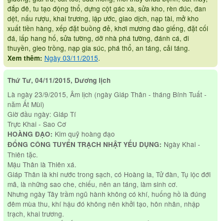
đắp đê, tu tạo động thổ, dựng cột gác xà, sửa kho, rèn đúc, đan
dệt, nấu rượu, khai trương, lập ước, giao dịch, nạp tài, mở kho
xuất tiền hàng, xếp đặt buồng đẻ, khơi mương đào giếng, đặt cối
đá, lấp hang hố, sửa tường, dỡ nhà phá tường, đánh cá, đi
thuyền, gieo trồng, nạp gia súc, phá thổ, an táng, cải táng.
Ngày 03/11/2015
.
Xem thêm:
Thứ Tư, 04/11/2015, Dương lịch
Là ngày 23/9/2015, Âm lịch (ngày Giáp Thân - tháng Bính Tuất -
năm Ất Mùi)
Giờ đầu ngày: Giáp Tí
Trực Khai - Sao Cơ
Kim quỹ hoàng đạo
HOÀNG ĐẠO:
Ngày Khai -
ĐỔNG CÔNG TUYỂN TRẠCH NHẬT YẾU DỤNG:
Thiên tặc.
Mậu Thân là Thiên xá.
Giáp Thân là khi nước trong sạch, có Hoàng la, Tử đàn, Tụ lộc đới
mã, là những sao che, chiếu, nên an táng, làm sinh cơ.
Nhưng ngày Tây trầm ngũ hành không có khí, huống hồ là đúng
đêm mùa thu, khí hậu đó không nên khởi tạo, hôn nhân, nhập
trạch, khai trương.