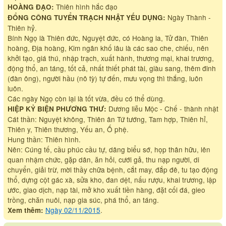
Thiên hình hắc đạo
HOÀNG ĐẠO:
Ngày Thành -
ĐỔNG CÔNG TUYỂN TRẠCH NHẬT YẾU DỤNG:
Thiên hỷ.
Bính Ngọ là Thiên đức, Nguyệt đức, có Hoàng la, Tử đàn, Thiên
hoàng, Địa hoàng, Kim ngân khố lâu là các sao che, chiếu, nên
khởi tạo, giá thú, nhập trạch, xuất hành, thương mại, khai trương,
động thổ, an táng, tốt cả, nhất thiết phát tài, giàu sang, thêm đinh
(đàn ông), người hầu (nô tỳ) tự đến, mưu vọng thì thắng, luôn
luôn.
Các ngày Ngọ còn lại là tốt vừa, đều có thể dùng.
Dương liễu Mộc - Chế - thành nhật
HIỆP KỶ BIỆN PHƯƠNG THƯ:
Cát thần: Nguyệt không, Thiên ân Tứ tướng, Tam hợp, Thiên hỉ,
Thiên y, Thiên thương, Yếu an, Ố phệ.
Hung thần: Thiên hình.
Nên: Cúng tế, cầu phúc cầu tự, dâng biểu sớ, họp thân hữu, lên
quan nhậm chức, gặp dân, ăn hỏi, cưới gả, thu nạp người, di
chuyển, giải trừ, mời thầy chữa bệnh, cắt may, đắp đê, tu tạo động
thổ, dựng cột gác xà, sửa kho, đan dệt, nấu rượu, khai trương, lập
ước, giao dịch, nạp tài, mở kho xuất tiền hàng, đặt cối đá, gieo
trồng, chăn nuôi, nạp gia súc, phá thổ, an táng.
Ngày 02/11/2015
.
Xem thêm: