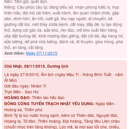
Nên: Tắm gội, quét dọn.
Kiêng: Cầu phúc cầu tự, dâng biểu sớ, nhận phong tước vị, họp
thân hữu, đội mũ cài trâm, xuất hành, lên quan nhậm chức, gặp
dân, đính hôn, ăn hỏi, cưới gả, thu nạp người, di chuyển, kê
giường cắt tóc, mời thầy chữa bệnh, cắt may, đắp đê, tu tạo động
thổ, dựng cột gác xà, sửa kho, rèn đúc, mở kho xuất tiền hàng,
xếp đặt buồng đẻ, khơi mương đào giếng, đặt cối đá, lấp hang hố,
sửa tường, dỡ phá nhà tường, đánh cá, đi thuyền, gieo trồng, phá
thổ, an táng, cải táng.
Ngày 07/11/2015
.
Xem thêm:
Chủ Nhật, 08/11/2015, Dương lịch
Là ngày 27/9/2015, Âm lịch (ngày Mậu Tí - tháng Bính Tuất - năm
Ất Mùi)
Giờ đầu ngày: Nhâm Tí
Trực Mãn - Sao Hư
Thiên lao hắc đạo
HOÀNG ĐẠO:
Ngày Mãn -
ĐỔNG CÔNG TUYỂN TRẠCH NHẬT YẾU DỤNG:
Hoàng sa, Thiên phú.
Bính Tý là lúc nước trong sạch, kiêm có Thiên đức, Nguyệt đức,
Hoàng la, Tử đàn, Thiên hoàng, Địa hoàng, Tầng tiêu Liên châu
(chuỗi nhọc trên tầng không), Lộc mã, là mọi sao tốt che, chiếu,