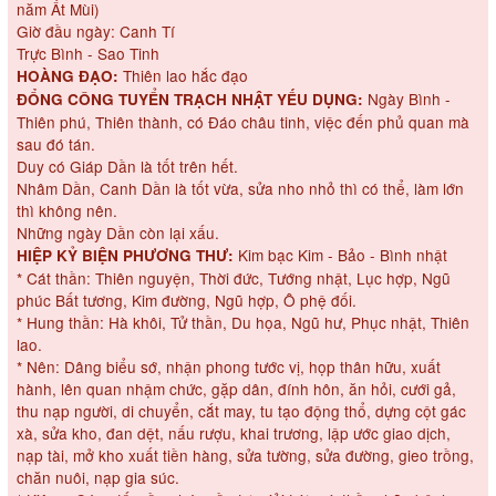
năm Ất Mùi)
Giờ đầu ngày: Canh Tí
Trực Bình - Sao Tinh
Thiên lao hắc đạo
HOÀNG ĐẠO:
Ngày Bình -
ĐỔNG CÔNG TUYỂN TRẠCH NHẬT YẾU DỤNG:
Thiên phú, Thiên thành, có Đáo châu tinh, việc đến phủ quan mà
sau đó tán.
Duy có Giáp Dần là tốt trên hết.
Nhâm Dần, Canh Dần là tốt vừa, sửa nho nhỏ thì có thể, làm lớn
thì không nên.
Những ngày Dần còn lại xấu.
Kim bạc Kim - Bảo - Bình nhật
HIỆP KỶ BIỆN PHƯƠNG THƯ:
* Cát thần: Thiên nguyện, Thời đức, Tướng nhật, Lục hợp, Ngũ
phúc Bất tương, Kim đường, Ngũ hợp, Ô phệ đối.
* Hung thần: Hà khôi, Tử thần, Du họa, Ngũ hư, Phục nhật, Thiên
lao.
* Nên: Dâng biểu sớ, nhận phong tước vị, họp thân hữu, xuất
hành, lên quan nhậm chức, gặp dân, đính hôn, ăn hỏi, cưới gả,
thu nạp người, di chuyển, cắt may, tu tạo động thổ, dựng cột gác
xà, sửa kho, đan dệt, nấu rượu, khai trương, lập ước giao dịch,
nạp tài, mở kho xuất tiền hàng, sửa tường, sửa đường, gieo trồng,
chăn nuôi, nạp gia súc.