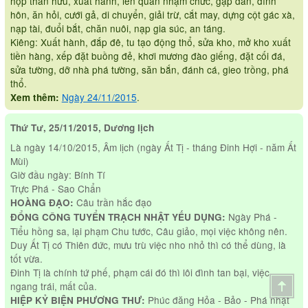
họp thân hữu, xuất hành, lên quan nhậm chức, gặp dân, đính
hôn, ăn hỏi, cưới gả, di chuyển, giải trừ, cắt may, dựng cột gác xà,
nạp tài, đuổi bắt, chăn nuôi, nạp gia súc, an táng.
Kiêng: Xuất hành, đắp đê, tu tạo động thổ, sửa kho, mở kho xuất
tiền hàng, xếp đặt buồng đẻ, khơi mương đào giếng, đặt cối đá,
sửa tường, dỡ nhà phá tường, săn bắn, đánh cá, gieo trồng, phá
thổ.
Ngày 24/11/2015
.
Xem thêm:
Thứ Tư, 25/11/2015, Dương lịch
Là ngày 14/10/2015, Âm lịch (ngày Ất Tị - tháng Đinh Hợi - năm Ất
Mùi)
Giờ đầu ngày: Bính Tí
Trực Phá - Sao Chẩn
Câu trần hắc đạo
HOÀNG ĐẠO:
Ngày Phá -
ĐỔNG CÔNG TUYỂN TRẠCH NHẬT YẾU DỤNG:
Tiểu hồng sa, lại phạm Chu tước, Câu giảo, mọi việc không nên.
Duy Ất Tị có Thiên đức, mưu trù việc nho nhỏ thì có thể dùng, là
tốt vừa.
Đinh Tị là chính tứ phế, phạm cái đó thì lôi đình tan bại, việc
ngang trái, mất của.
Phúc đăng Hỏa - Bảo - Phá nhật
HIỆP KỶ BIỆN PHƯƠNG THƯ: