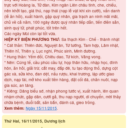
trực với Hoàng la, Tử đàn, Kim ngân Liên châu tinh, che, chiếu,
nên khởi tạo, giá thú, nạp thái (nạp lễ vật khi xin cưới), vấn danh
(lễ ăn hỏi), xuất hành, gặp quý nhân, gia trạch an ninh mãi mãi,
chủ về cả năm, 100 ngày được quý nhân tiếp dẫn, tiến điền sản,
sinh quý tử, phát phúc, tốt trên hết.
Các ngày Mùi còn lại tốt vừa.
Sa thạch Kim - Chế - thành nhật
HIỆP KỶ BIỆN PHƯƠNG THƯ:
* Cát thần: Thiên đức, Nguyệt ân, Tứ tướng, Tam hợp, Lâm nhật,
Thiên hỉ, Thiên y, Lục nghi, Phúc sinh, Minh đường.
* Hung thần: Yếm đối, Chiêu dao, Tứ kích, Vãng vong.
* Nên: Cúng tế, cầu phúc cầu tự, họp thân hữu, nhập học, đính
hôn, ăn hỏi, giải trừ, cắt may, đắp đê, tu tạo động thổ, dựng cột
gác xà, sửa kho, đan dệt, nấu rượu, khai trương, lập ước giao
dịch, nạp tài, mở kho xuất tiền hàng, đặt cối đá, chăn nuôi, nạp
gia súc, an táng.
* Kiêng: Dâng biểu sớ, nhận phong tước vị, xuất hành, lên quan
nhậm chức, gặp dân, cưới gả, thu nạp người, di chuyển, mời thầy
chữa bệnh, đuổi bắt, săn bắn, đánh cá, gieo trồng.
Ngày 15/11/2015
.
Xem thêm:
Thứ Hai, 16/11/2015, Dương lịch