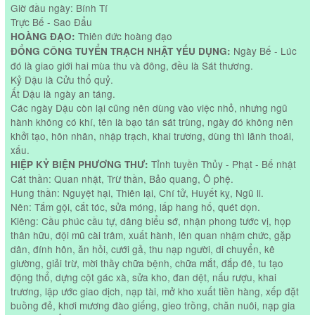
Giờ đầu ngày: Bính Tí
Trực Bế - Sao Đẩu
Thiên đức hoàng đạo
HOÀNG ĐẠO:
Ngày Bế - Lúc
ĐỔNG CÔNG TUYỂN TRẠCH NHẬT YẾU DỤNG:
đó là giao giới hai mùa thu và đông, đều là Sát thương.
Kỷ Dậu là Cửu thổ quỷ.
Ất Dậu là ngày an táng.
Các ngày Dậu còn lại cũng nên dùng vào việc nhỏ, nhưng ngũ
hành không có khí, tên là bạo tán sát trùng, ngày đó không nên
khởi tạo, hôn nhân, nhập trạch, khai trương, dùng thì lãnh thoái,
xấu.
Tỉnh tuyền Thủy - Phạt - Bế nhật
HIỆP KỶ BIỆN PHƯƠNG THƯ:
Cát thần: Quan nhật, Trừ thần, Bảo quang, Ô phệ.
Hung thần: Nguyệt hại, Thiên lại, Chí tử, Huyết kỵ, Ngũ li.
Nên: Tắm gội, cắt tóc, sửa móng, lấp hang hố, quét dọn.
Kiêng: Cầu phúc cầu tự, dâng biểu sớ, nhận phong tước vị, họp
thân hữu, đội mũ cài trâm, xuất hành, lên quan nhậm chức, gặp
dân, đính hôn, ăn hỏi, cưới gả, thu nạp người, di chuyển, kê
giường, giải trừ, mời thầy chữa bệnh, chữa mắt, đắp đê, tu tạo
động thổ, dựng cột gác xà, sửa kho, đan dệt, nấu rượu, khai
trương, lập ước giao dịch, nạp tài, mở kho xuất tiền hàng, xếp đặt
buồng đẻ, khơi mương đào giếng, gieo trồng, chăn nuôi, nạp gia