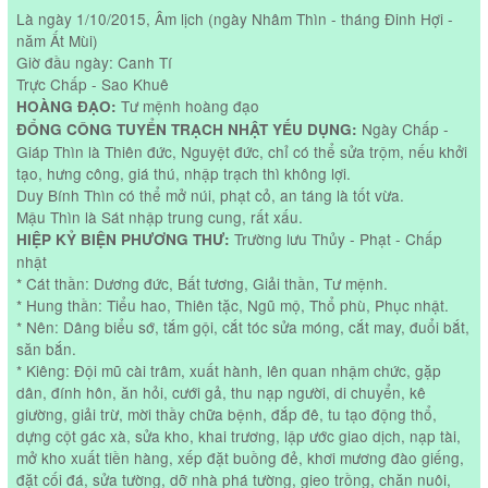
Là ngày 1/10/2015, Âm lịch (ngày Nhâm Thìn - tháng Đinh Hợi -
năm Ất Mùi)
Giờ đầu ngày: Canh Tí
Trực Chấp - Sao Khuê
Tư mệnh hoàng đạo
HOÀNG ĐẠO:
Ngày Chấp -
ĐỔNG CÔNG TUYỂN TRẠCH NHẬT YẾU DỤNG:
Giáp Thìn là Thiên đức, Nguyệt đức, chỉ có thể sửa trộm, nếu khởi
tạo, hưng công, giá thú, nhập trạch thì không lợi.
Duy Bính Thìn có thể mở núi, phạt cỏ, an táng là tốt vừa.
Mậu Thìn là Sát nhập trung cung, rất xấu.
Trường lưu Thủy - Phạt - Chấp
HIỆP KỶ BIỆN PHƯƠNG THƯ:
nhật
* Cát thần: Dương đức, Bất tương, Giải thần, Tư mệnh.
* Hung thần: Tiểu hao, Thiên tặc, Ngũ mộ, Thổ phù, Phục nhật.
* Nên: Dâng biểu sớ, tắm gội, cắt tóc sửa móng, cắt may, đuổi bắt,
săn bắn.
* Kiêng: Đội mũ cài trâm, xuất hành, lên quan nhậm chức, gặp
dân, đính hôn, ăn hỏi, cưới gả, thu nạp người, di chuyển, kê
giường, giải trừ, mời thầy chữa bệnh, đắp đê, tu tạo động thổ,
dựng cột gác xà, sửa kho, khai trương, lập ước giao dịch, nạp tài,
mở kho xuất tiền hàng, xếp đặt buồng đẻ, khơi mương đào giếng,
đặt cối đá, sửa tường, dỡ nhà phá tường, gieo trồng, chăn nuôi,