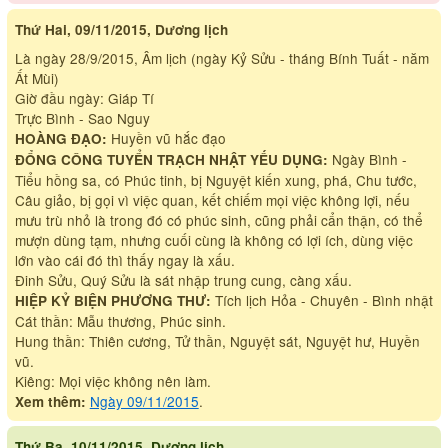
Thứ Hai, 09/11/2015, Dương lịch
Là ngày 28/9/2015, Âm lịch (ngày Kỷ Sửu - tháng Bính Tuất - năm
Ất Mùi)
Giờ đầu ngày: Giáp Tí
Trực Bình - Sao Nguy
Huyền vũ hắc đạo
HOÀNG ĐẠO:
Ngày Bình -
ĐỔNG CÔNG TUYỂN TRẠCH NHẬT YẾU DỤNG:
Tiểu hồng sa, có Phúc tinh, bị Nguyệt kiến xung, phá, Chu tước,
Câu giảo, bị gọi vì việc quan, kết chiếm mọi việc không lợi, nếu
mưu trù nhỏ là trong đó có phúc sinh, cũng phải cẩn thận, có thể
mượn dùng tạm, nhưng cuối cùng là không có lợi ích, dùng việc
lớn vào cái đó thì thấy ngay là xấu.
Đinh Sửu, Quý Sửu là sát nhập trung cung, càng xấu.
Tích lịch Hỏa - Chuyên - Bình nhật
HIỆP KỶ BIỆN PHƯƠNG THƯ:
Cát thần: Mẫu thương, Phúc sinh.
Hung thần: Thiên cương, Tử thần, Nguyệt sát, Nguyệt hư, Huyền
vũ.
Kiêng: Mọi việc không nên làm.
Ngày 09/11/2015
.
Xem thêm:
Thứ Ba, 10/11/2015, Dương lịch