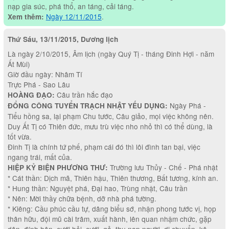
nạp gia súc, phá thổ, an táng, cải táng.
Ngày 12/11/2015
.
Xem thêm:
Thứ Sáu, 13/11/2015, Dương lịch
Là ngày 2/10/2015, Âm lịch (ngày Quý Tị - tháng Đinh Hợi - năm
Ất Mùi)
Giờ đầu ngày: Nhâm Tí
Trực Phá - Sao Lâu
Câu trần hắc đạo
HOÀNG ĐẠO:
Ngày Phá -
ĐỔNG CÔNG TUYỂN TRẠCH NHẬT YẾU DỤNG:
Tiểu hồng sa, lại phạm Chu tước, Câu giảo, mọi việc không nên.
Duy Ất Tị có Thiên đức, mưu trù việc nho nhỏ thì có thể dùng, là
tốt vừa.
Đinh Tị là chính tứ phế, phạm cái đó thì lôi đình tan bại, việc
ngang trái, mất của.
Trường lưu Thủy - Chế - Phá nhật
HIỆP KỶ BIỆN PHƯƠNG THƯ:
* Cát thần: Dịch mã, Thiên hậu, Thiên thương, Bất tương, kính an.
* Hung thần: Nguyệt phá, Đại hao, Trùng nhật, Câu trần
* Nên: Mời thầy chữa bệnh, dỡ nhà phá tường.
* Kiêng: Cầu phúc cầu tự, dâng biểu sớ, nhận phong tước vị, họp
thân hữu, đội mũ cài trâm, xuất hành, lên quan nhậm chức, gặp