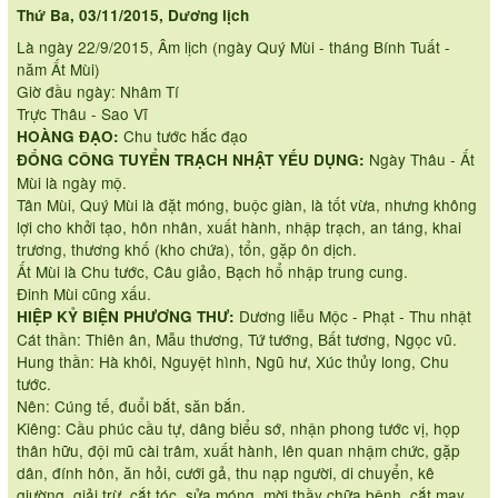
Thứ Ba, 03/11/2015, Dương lịch
Là ngày 22/9/2015, Âm lịch (ngày Quý Mùi - tháng Bính Tuất -
năm Ất Mùi)
Giờ đầu ngày: Nhâm Tí
Trực Thâu - Sao Vĩ
Chu tước hắc đạo
HOÀNG ĐẠO:
Ngày Thâu - Ất
ĐỔNG CÔNG TUYỂN TRẠCH NHẬT YẾU DỤNG:
Mùi là ngày mộ.
Tân Mùi, Quý Mùi là đặt móng, buộc giàn, là tốt vừa, nhưng không
lợi cho khởi tạo, hôn nhân, xuất hành, nhập trạch, an táng, khai
trương, thương khố (kho chứa), tổn, gặp ôn dịch.
Ất Mùi là Chu tước, Câu giảo, Bạch hổ nhập trung cung.
Đinh Mùi cũng xấu.
Dương liễu Mộc - Phạt - Thu nhật
HIỆP KỶ BIỆN PHƯƠNG THƯ:
Cát thần: Thiên ân, Mẫu thương, Tứ tướng, Bất tương, Ngọc vũ.
Hung thần: Hà khôi, Nguyệt hình, Ngũ hư, Xúc thủy long, Chu
tước.
Nên: Cúng tế, đuổi bắt, săn bắn.
Kiêng: Cầu phúc cầu tự, dâng biểu sớ, nhận phong tước vị, họp
thân hữu, đội mũ cài trâm, xuất hành, lên quan nhậm chức, gặp
dân, đính hôn, ăn hỏi, cưới gả, thu nạp người, di chuyển, kê
giường, giải trừ, cắt tóc, sửa móng, mời thầy chữa bệnh, cắt may,