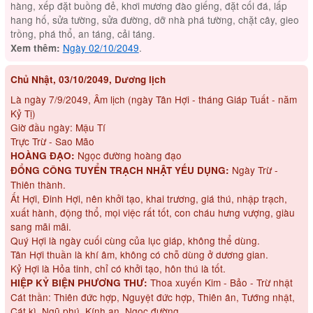
hàng, xếp đặt buồng đẻ, khơi mương đào giếng, đặt cối đá, lấp
hang hố, sửa tường, sửa đường, dỡ nhà phá tường, chặt cây, gieo
trồng, phá thổ, an táng, cải táng.
Ngày 02/10/2049
.
Xem thêm:
Chủ Nhật, 03/10/2049, Dương lịch
Là ngày 7/9/2049, Âm lịch (ngày Tân Hợi - tháng Giáp Tuất - năm
Kỷ Tị)
Giờ đầu ngày: Mậu Tí
Trực Trừ - Sao Mão
Ngọc đường hoàng đạo
HOÀNG ĐẠO:
Ngày Trừ -
ĐỔNG CÔNG TUYỂN TRẠCH NHẬT YẾU DỤNG:
Thiên thành.
Ất Hợi, Đinh Hợi, nên khởi tạo, khai trương, giá thú, nhập trạch,
xuất hành, động thổ, mọi việc rất tốt, con cháu hưng vượng, giàu
sang mãi mãi.
Quý Hợi là ngày cuối cùng của lục giáp, không thể dùng.
Tân Hợi thuần là khí âm, không có chỗ dùng ở dương gian.
Kỷ Hợi là Hỏa tinh, chỉ có khởi tạo, hôn thú là tốt.
Thoa xuyến Kim - Bảo - Trừ nhật
HIỆP KỶ BIỆN PHƯƠNG THƯ:
Cát thần: Thiên đức hợp, Nguyệt đức hợp, Thiên ân, Tướng nhật,
Cát kì, Ngũ phú, Kính an, Ngọc đường.