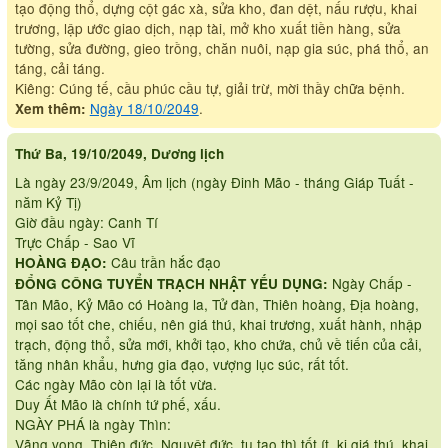
tạo động thổ, dựng cột gác xà, sửa kho, đan dệt, nấu rượu, khai
trương, lập ước giao dịch, nạp tài, mở kho xuất tiền hàng, sửa
tường, sửa đường, gieo trồng, chăn nuôi, nạp gia súc, phá thổ, an
táng, cải táng.
Kiêng: Cúng tế, cầu phúc cầu tự, giải trừ, mời thầy chữa bệnh.
Ngày 18/10/2049
.
Xem thêm:
Thứ Ba, 19/10/2049, Dương lịch
Là ngày 23/9/2049, Âm lịch (ngày Đinh Mão - tháng Giáp Tuất -
năm Kỷ Tị)
Giờ đầu ngày: Canh Tí
Trực Chấp - Sao Vĩ
Câu trần hắc đạo
HOÀNG ĐẠO:
Ngày Chấp -
ĐỔNG CÔNG TUYỂN TRẠCH NHẬT YẾU DỤNG:
Tân Mão, Kỷ Mão có Hoàng la, Tử đàn, Thiên hoàng, Địa hoàng,
mọi sao tốt che, chiếu, nên giá thú, khai trương, xuất hành, nhập
trạch, động thổ, sửa mới, khởi tạo, kho chứa, chủ về tiến của cải,
tăng nhân khẩu, hưng gia đạo, vượng lục súc, rất tốt.
Các ngày Mão còn lại là tốt vừa.
Duy Ất Mão là chính tứ phế, xấu.
NGÀY PHÁ là ngày Thìn:
Vãng vong, Thiên đức, Nguyệt đức, tu tạo thì tốt ít, kị giá thú, khai