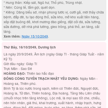
* Hung thần: Kiếp sát, Ngũ hư, Thổ phù, Trùng nhật.
* Nên: Cúng tế, tắm gội, quét dọn.
* Kiêng: Dâng biểu sớ, nhận phong tước vị, cưới gả, mời thầy chữa
bệnh, đắp đê, tu tạo động thổ, sửa kho, mở kho xuất tiền hàng,
xếp đặt buồng đẻ, khơi mương đào giếng, đặt cối đá, sửa tường,
sửa đường, dỡ nhà phá tường, gieo trồng, phá thổ, an táng, cải
táng.
Ngày 15/10/2049
.
Xem thêm:
Thứ Bảy, 16/10/2049, Dương lịch
Là ngày 20/9/2049, Âm lịch (ngày Giáp Tí - tháng Giáp Tuất - năm
Kỷ Tị)
Giờ đầu ngày: Giáp Tí
Trực Mãn - Sao Đê
Thiên lao hắc đạo
HOÀNG ĐẠO:
Ngày Mãn -
ĐỔNG CÔNG TUYỂN TRẠCH NHẬT YẾU DỤNG:
Hoàng sa, Thiên phú.
Bính Tý là lúc nước trong sạch, kiêm có Thiên đức, Nguyệt đức,
Hoàng la, Tử đàn, Thiên hoàng, Địa hoàng, Tầng tiêu Liên châu
(chuỗi nhọc trên tầng không), Lộc mã, là mọi sao tốt che, chiếu,
nên hôn nhân, giá thú, khai trương, xuất hành, nhập trạch, hưng
công, động thổ, đặt móng, buộc giàn, an táng, thêm nhà cửa, lợi