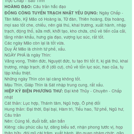
Trực Chấp - Sao Tỉnh
Câu trần hắc đạo
HOÀNG ĐẠO:
Ngày Chấp -
ĐỔNG CÔNG TUYỂN TRẠCH NHẬT YẾU DỤNG:
Tân Mão, Kỷ Mão có Hoàng la, Tử đàn, Thiên hoàng, Địa hoàng,
mọi sao tốt che, chiếu, nên giá thú, khai trương, xuất hành, nhập
trạch, động thổ, sửa mới, khởi tạo, kho chứa, chủ về tiến của cải,
tăng nhân khẩu, hưng gia đạo, vượng lục súc, rất tốt.
Các ngày Mão còn lại là tốt vừa.
Duy Ất Mão là chính tứ phế, xấu.
NGÀY PHÁ là ngày Thìn:
Vãng vong, Thiên đức, Nguyệt đức, tu tạo thì tốt ít, kị giá thú, khai
trương, nhập trạch, đi ở (đồ cư), chủ về tổn lục súc, hao của, tụ
tập khẩu thiệt.
Những ngày Thìn còn lại càng không tốt.
Mậu Thìn, Giáp Thìn là Sát nhập trung cung, rất xấu.
Đại khê Thủy - Chuyên - Chấp
HIỆP KỶ BIỆN PHƯƠNG THƯ:
nhật
Cát thần: Lục hợp, Thánh tâm, Ngũ hợp, Ô phệ đối
Hung thần: Đại thời, Đại bại, Hàm trì, Tiểu hao, Tứ phế, Ngũ hư,
Câu trần
Nên: Cúng tế, đuổi bắt, săn bắn
Kiêng: cầu phúc cầu tự, dâng biểu sớ, nhận phong tước vị, họp
thân hữu, đội mũ cài trâm, xuất hành, lên quan nhậm chức, gặp,