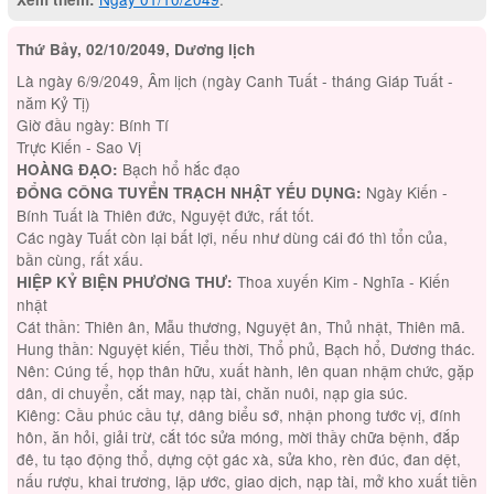
Thứ Bảy, 02/10/2049, Dương lịch
Là ngày 6/9/2049, Âm lịch (ngày Canh Tuất - tháng Giáp Tuất -
năm Kỷ Tị)
Giờ đầu ngày: Bính Tí
Trực Kiến - Sao Vị
Bạch hổ hắc đạo
HOÀNG ĐẠO:
Ngày Kiến -
ĐỔNG CÔNG TUYỂN TRẠCH NHẬT YẾU DỤNG:
Bính Tuất là Thiên đức, Nguyệt đức, rất tốt.
Các ngày Tuất còn lại bất lợi, nếu như dùng cái đó thì tổn của,
bần cùng, rất xấu.
Thoa xuyến Kim - Nghĩa - Kiến
HIỆP KỶ BIỆN PHƯƠNG THƯ:
nhật
Cát thần: Thiên ân, Mẫu thương, Nguyệt ân, Thủ nhật, Thiên mã.
Hung thần: Nguyệt kiến, Tiểu thời, Thổ phủ, Bạch hổ, Dương thác.
Nên: Cúng tế, họp thân hữu, xuất hành, lên quan nhậm chức, gặp
dân, di chuyển, cắt may, nạp tài, chăn nuôi, nạp gia súc.
Kiêng: Cầu phúc cầu tự, dâng biểu sớ, nhận phong tước vị, đính
hôn, ăn hỏi, giải trừ, cắt tóc sửa móng, mời thầy chữa bệnh, đắp
đê, tu tạo động thổ, dựng cột gác xà, sửa kho, rèn đúc, đan dệt,
nấu rượu, khai trương, lập ước, giao dịch, nạp tài, mở kho xuất tiền