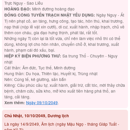
Trực Nguy - Sao Liễu
Minh đường hoàng đạo
HOÀNG ĐẠO:
Ngày Nguy - Ất
ĐỔNG CÔNG TUYỂN TRẠCH NHẬT YẾU DỤNG:
Tị nên phạt cỏ, an táng, hưng công, tạo tác, hôn thú, khai trương,
nạp thái (nộp lễ vật xin cưới), di cư, xuất hành, nhập trạch, chủ về
thêm con cháu, gia đạo hưng thịnh, phát tài, rất tốt.
Những ngày Tị còn lại là tốt vừa, chỉ nên làm việc nhỏ thì có thể
dùng, không lợi cho hôn nhân, chuyển chỗ ở, khai trương, xuất
hành, phạm cái đó xấu, bại.
Sa trung Thổ - Chuyên - Nguy
HIỆP KỶ BIỆN PHƯƠNG THƯ:
nhật
Cát thần: Âm đức, Tục thế, Minh đường
Hung thần: Du họa, Thiên tậc, Huyết kị, Trùng nhật
Nên: Cúng tế, kê giường, săn bắn
Kiêng: Cầu phúc cầu tự, xuất hành, giải trừ, cắt tóc, mời thầy chữa
bệnh, châm cứu, sửa kho, mở kho xuất tiền hàng phá thổ, an
táng, cải táng.
Ngày 09/10/2049
.
Xem thêm:
Chủ Nhật, 10/10/2049, Dương lịch
Là ngày 14/9/2049, Âm lịch (ngày Mậu Ngọ - tháng Giáp Tuất -
năm Kỷ Tị)