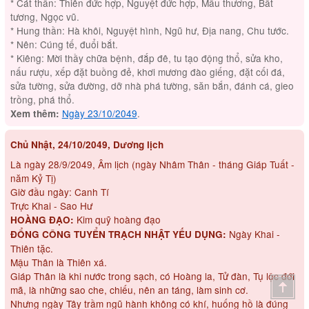
* Cát thần: Thiên đức hợp, Nguyệt đức hợp, Mẫu thương, Bất
tương, Ngọc vũ.
* Hung thần: Hà khôi, Nguyệt hình, Ngũ hư, Địa nang, Chu tước.
* Nên: Cúng tế, đuổi bắt.
* Kiêng: Mời thầy chữa bệnh, đắp đê, tu tạo động thổ, sửa kho,
nấu rượu, xếp đặt buồng đẻ, khơi mương đào giếng, đặt cối đá,
sửa tường, sửa đường, dỡ nhà phá tường, săn bắn, đánh cá, gieo
trồng, phá thổ.
Ngày 23/10/2049
.
Xem thêm:
Chủ Nhật, 24/10/2049, Dương lịch
Là ngày 28/9/2049, Âm lịch (ngày Nhâm Thân - tháng Giáp Tuất -
năm Kỷ Tị)
Giờ đầu ngày: Canh Tí
Trực Khai - Sao Hư
Kim quỹ hoàng đạo
HOÀNG ĐẠO:
Ngày Khai -
ĐỔNG CÔNG TUYỂN TRẠCH NHẬT YẾU DỤNG:
Thiên tặc.
Mậu Thân là Thiên xá.
Giáp Thân là khi nước trong sạch, có Hoàng la, Tử đàn, Tụ lộc đới
mã, là những sao che, chiếu, nên an táng, làm sinh cơ.
Nhưng ngày Tây trầm ngũ hành không có khí, huống hồ là đúng