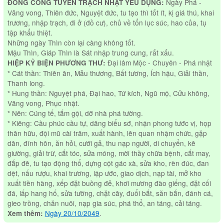
Ngày Phá -
ĐỔNG CÔNG TUYỂN TRẠCH NHẬT YẾU DỤNG:
Vãng vong, Thiên đức, Nguyệt đức, tu tạo thì tốt ít, kị giá thú, khai
trương, nhập trạch, đi ở (đồ cư), chủ về tổn lục súc, hao của, tụ
tập khẩu thiệt.
Những ngày Thìn còn lại càng không tốt.
Mậu Thìn, Giáp Thìn là Sát nhập trung cung, rất xấu.
Đại lâm Mộc - Chuyên - Phá nhật
HIỆP KỶ BIỆN PHƯƠNG THƯ:
* Cát thần: Thiên ân, Mẫu thương, Bất tương, Ích hậu, Giải thần,
Thanh long.
* Hung thần: Nguyệt phá, Đại hao, Tứ kích, Ngũ mộ, Cửu không,
Vãng vong, Phục nhật.
* Nên: Cúng tế, tắm gội, dỡ nhà phá tường.
* Kiêng: Cầu phúc cầu tự, dâng biểu sớ, nhận phong tước vị, họp
thân hữu, đội mũ cài trâm, xuất hành, lên quan nhậm chức, gặp
dân, đính hôn, ăn hỏi, cưới gả, thu nạp người, di chuyển, kê
giường, giải trừ, cắt tóc, sửa móng, mời thầy chữa bệnh, cắt may,
đắp đê, tu tạo động thổ, dựng cột gác xà, sửa kho, rèn đúc, đan
dệt, nấu rượu, khai trương, lập ước, giao dịch, nạp tài, mở kho
xuất tiền hàng, xếp đặt buồng đẻ, khơi mương đào giếng, đặt cối
đá, lấp hang hố, sửa tường, chặt cây, đuổi bắt, săn bắn, đánh cá,
gieo trồng, chăn nuôi, nạp gia súc, phá thổ, an táng, cải táng.
Ngày 20/10/2049
.
Xem thêm: