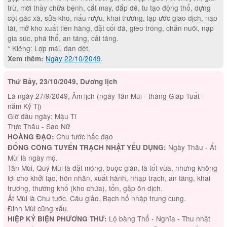
trừ, mời thầy chữa bệnh, cắt may, đắp đê, tu tạo động thổ, dựng
cột gác xà, sửa kho, nấu rượu, khai trương, lập ước giao dịch, nạp
tài, mở kho xuất tiền hàng, đặt cối đá, gieo trồng, chăn nuôi, nạp
gia súc, phá thổ, an táng, cải táng.
* Kiêng: Lợp mái, đan dệt.
Ngày 22/10/2049
.
Xem thêm:
Thứ Bảy, 23/10/2049, Dương lịch
Là ngày 27/9/2049, Âm lịch (ngày Tân Mùi - tháng Giáp Tuất -
năm Kỷ Tị)
Giờ đầu ngày: Mậu Tí
Trực Thâu - Sao Nữ
Chu tước hắc đạo
HOÀNG ĐẠO:
Ngày Thâu - Ất
ĐỔNG CÔNG TUYỂN TRẠCH NHẬT YẾU DỤNG:
Mùi là ngày mộ.
Tân Mùi, Quý Mùi là đặt móng, buộc giàn, là tốt vừa, nhưng không
lợi cho khởi tạo, hôn nhân, xuất hành, nhập trạch, an táng, khai
trương, thương khố (kho chứa), tổn, gặp ôn dịch.
Ất Mùi là Chu tước, Câu giảo, Bạch hổ nhập trung cung.
Đinh Mùi cũng xấu.
Lộ bàng Thổ - Nghĩa - Thu nhật
HIỆP KỶ BIỆN PHƯƠNG THƯ: