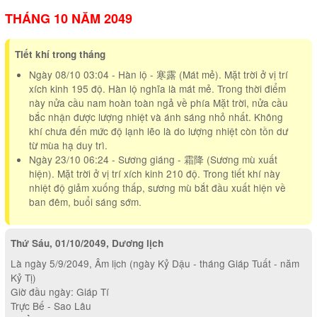
THÁNG 10 NĂM 2049
Tiết khí trong tháng
Ngày 08/10 03:04 - Hàn lộ - 寒露 (Mát mẻ). Mặt trời ở vị trí
xích kinh 195 độ. Hàn lộ nghĩa là mát mẻ. Trong thời điểm
này nửa cầu nam hoàn toàn ngả về phía Mặt trời, nửa cầu
bắc nhận được lượng nhiệt và ánh sáng nhỏ nhất. Không
khí chưa đến mức độ lạnh lẽo là do lượng nhiệt còn tồn dư
từ mùa hạ duy trì.
Ngày 23/10 06:24 - Sương giáng - 霜降 (Sương mù xuất
hiện). Mặt trời ở vị trí xích kinh 210 độ. Trong tiết khí này
nhiệt độ giảm xuống thấp, sương mù bắt đầu xuất hiện về
ban đêm, buổi sáng sớm.
Thứ Sáu, 01/10/2049, Dương lịch
Là ngày 5/9/2049, Âm lịch (ngày Kỷ Dậu - tháng Giáp Tuất - năm
Kỷ Tị)
Giờ đầu ngày: Giáp Tí
Trực Bế - Sao Lâu