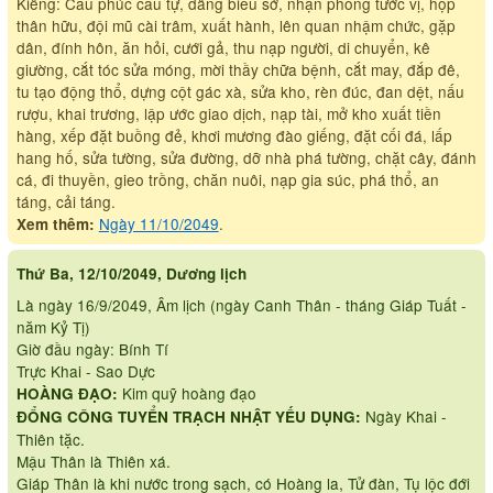
Kiêng: Cầu phúc cầu tự, dâng biểu sớ, nhận phong tước vị, họp
thân hữu, đội mũ cài trâm, xuất hành, lên quan nhậm chức, gặp
dân, đính hôn, ăn hỏi, cưới gả, thu nạp người, di chuyển, kê
giường, cắt tóc sửa móng, mời thầy chữa bệnh, cắt may, đắp đê,
tu tạo động thổ, dựng cột gác xà, sửa kho, rèn đúc, đan dệt, nấu
rượu, khai trương, lập ước giao dịch, nạp tài, mở kho xuất tiền
hàng, xếp đặt buồng đẻ, khơi mương đào giếng, đặt cối đá, lấp
hang hố, sửa tường, sửa đường, dỡ nhà phá tường, chặt cây, đánh
cá, đi thuyền, gieo trồng, chăn nuôi, nạp gia súc, phá thổ, an
táng, cải táng.
Ngày 11/10/2049
.
Xem thêm:
Thứ Ba, 12/10/2049, Dương lịch
Là ngày 16/9/2049, Âm lịch (ngày Canh Thân - tháng Giáp Tuất -
năm Kỷ Tị)
Giờ đầu ngày: Bính Tí
Trực Khai - Sao Dực
Kim quỹ hoàng đạo
HOÀNG ĐẠO:
Ngày Khai -
ĐỔNG CÔNG TUYỂN TRẠCH NHẬT YẾU DỤNG:
Thiên tặc.
Mậu Thân là Thiên xá.
Giáp Thân là khi nước trong sạch, có Hoàng la, Tử đàn, Tụ lộc đới