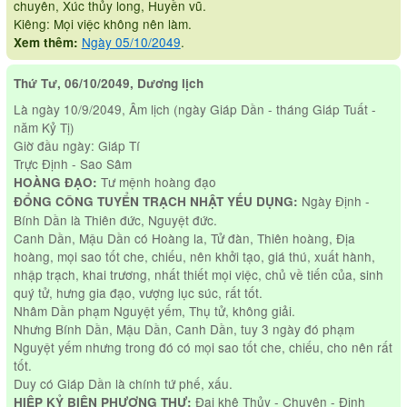
chuyên, Xúc thủy long, Huyền vũ.
Kiêng: Mọi việc không nên làm.
Ngày 05/10/2049
.
Xem thêm:
Thứ Tư, 06/10/2049, Dương lịch
Là ngày 10/9/2049, Âm lịch (ngày Giáp Dần - tháng Giáp Tuất -
năm Kỷ Tị)
Giờ đầu ngày: Giáp Tí
Trực Định - Sao Sâm
Tư mệnh hoàng đạo
HOÀNG ĐẠO:
Ngày Định -
ĐỔNG CÔNG TUYỂN TRẠCH NHẬT YẾU DỤNG:
Bính Dần là Thiên đức, Nguyệt đức.
Canh Dần, Mậu Dần có Hoàng la, Tử đàn, Thiên hoàng, Địa
hoàng, mọi sao tốt che, chiếu, nên khởi tạo, giá thú, xuất hành,
nhập trạch, khai trương, nhất thiết mọi việc, chủ về tiến của, sinh
quý tử, hưng gia đạo, vượng lục súc, rất tốt.
Nhâm Dần phạm Nguyệt yếm, Thụ tử, không giải.
Nhưng Bính Dần, Mậu Dần, Canh Dần, tuy 3 ngày đó phạm
Nguyệt yếm nhưng trong đó có mọi sao tốt che, chiếu, cho nên rất
tốt.
Duy có Giáp Dần là chính tứ phế, xấu.
Đại khê Thủy - Chuyên - Định
HIỆP KỶ BIỆN PHƯƠNG THƯ: