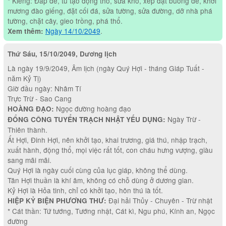
* Kiêng: Đắp đê, tu tạo động thố, sửa kho, xếp đặt buồng đẻ, khơi
mương đào giếng, đặt cối đá, sửa tường, sửa đường, dỡ nhà phá
tường, chặt cây, gieo trồng, phá thổ.
Ngày 14/10/2049
.
Xem thêm:
Thứ Sáu, 15/10/2049, Dương lịch
Là ngày 19/9/2049, Âm lịch (ngày Quý Hợi - tháng Giáp Tuất -
năm Kỷ Tị)
Giờ đầu ngày: Nhâm Tí
Trực Trừ - Sao Cang
Ngọc đường hoàng đạo
HOÀNG ĐẠO:
Ngày Trừ -
ĐỔNG CÔNG TUYỂN TRẠCH NHẬT YẾU DỤNG:
Thiên thành.
Ất Hợi, Đinh Hợi, nên khởi tạo, khai trương, giá thú, nhập trạch,
xuất hành, động thổ, mọi việc rất tốt, con cháu hưng vượng, giàu
sang mãi mãi.
Quý Hợi là ngày cuối cùng của lục giáp, không thể dùng.
Tân Hợi thuần là khí âm, không có chỗ dùng ở dương gian.
Kỷ Hợi là Hỏa tinh, chỉ có khởi tạo, hôn thú là tốt.
Đại hải Thủy - Chuyên - Trừ nhật
HIỆP KỶ BIỆN PHƯƠNG THƯ:
* Cát thần: Tứ tướng, Tướng nhật, Cát kì, Ngu phú, Kính an, Ngọc
đường