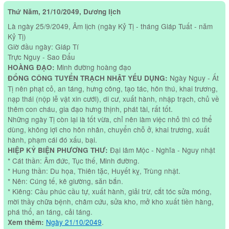
Thứ Năm, 21/10/2049, Dương lịch
Là ngày 25/9/2049, Âm lịch (ngày Kỷ Tị - tháng Giáp Tuất - năm
Kỷ Tị)
Giờ đầu ngày: Giáp Tí
Trực Nguy - Sao Đẩu
Minh đường hoàng đạo
HOÀNG ĐẠO:
Ngày Nguy - Ất
ĐỔNG CÔNG TUYỂN TRẠCH NHẬT YẾU DỤNG:
Tị nên phạt cỏ, an táng, hưng công, tạo tác, hôn thú, khai trương,
nạp thái (nộp lễ vật xin cưới), di cư, xuất hành, nhập trạch, chủ về
thêm con cháu, gia đạo hưng thịnh, phát tài, rất tốt.
Những ngày Tị còn lại là tốt vừa, chỉ nên làm việc nhỏ thì có thể
dùng, không lợi cho hôn nhân, chuyển chỗ ở, khai trương, xuất
hành, phạm cái đó xấu, bại.
Đại lâm Mộc - Nghĩa - Nguy nhật
HIỆP KỶ BIỆN PHƯƠNG THƯ:
* Cát thần: Âm đức, Tục thế, Minh đường.
* Hung thần: Du họa, Thiên tặc, Huyết kỵ, Trùng nhật.
* Nên: Cúng tế, kê giường, săn bắn.
* Kiêng: Cầu phúc cầu tự, xuất hành, giải trừ, cắt tóc sửa móng,
mời thầy chữa bệnh, châm cứu, sửa kho, mở kho xuất tiền hàng,
phá thổ, an táng, cải táng.
Ngày 21/10/2049
.
Xem thêm: