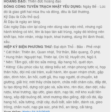
Thiên đức hoàng đạo
HOÀNG ĐẠO:
Ngày Bế - Lúc
ĐỔNG CÔNG TUYỂN TRẠCH NHẬT YẾU DỤNG:
đó là giao giới hai mùa thu và đông, đều là Sát thương.
Kỷ Dậu là Cửu thổ quỷ.
Ất Dậu là ngày an táng.
Các ngày Dậu còn lại cũng nên dùng vào việc nhỏ, nhưng ngũ
hành không có khí, tên là bạo tán sát trùng, ngày đó không nên
khởi tạo, hôn nhân, nhập trạch, khai trương, dùng thì lãnh thoái,
xấu.
Đại dịch Thổ - Bảo - Phế nhật
HIỆP KỶ BIỆN PHƯƠNG THƯ:
* Cát thần: Thiên ân, Quan nhật, Trừ thần, Bảo quang, Ô phệ.
* Hung thần: Nguyệt hại, Thiên lại, Chí tử, Huyết chi, Ngũ li.
* Nên: Tắm gội, cắt tóc sửa móng, lấp hang hố, quét dọn.
* Kiêng: Cầu phúc cầu tự, dâng biểu sớ, nhận phong tước vị, họp
thân hữu, đội mũ cài trâm, xuất hành, lên quan nhậm chức, gặp
dân, đính hôn, ăn hỏi, cưới gả, thu nạp người, di chuyển, kê
giường, giải trừ, mời thầy chữa bệnh, chữa mắt châm cứu, đắp đê,
tu tạo động thổ, dựng cột gác xà, sửa kho, rèn đúc, đan dệt, nấu
rượu, khai trương, lập ước, giao dịch, nạp tài, mở kho xuất tiền
hàng, xếp đặt buồng đẻ, khơi mương đào giếng, đặt cối đá, lấp
hang hố, sửa tường, chặt cây, đuổi bắt, săn bắn, đánh cá, gieo
trồng, chăn nuôi, nạp gia súc, phá thổ, an táng, cải táng.
Ngày 01/10/2049
.
Xem thêm: