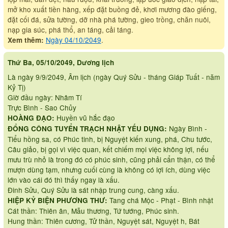
mở kho xuất tiền hàng, xếp đặt buồng đẻ, khơi mương đào giếng,
đặt cối đá, sửa tường, dỡ nhà phá tường, gieo trồng, chăn nuôi,
nạp gia súc, phá thổ, an táng, cải táng.
Ngày 04/10/2049
.
Xem thêm:
Thứ Ba, 05/10/2049, Dương lịch
Là ngày 9/9/2049, Âm lịch (ngày Quý Sửu - tháng Giáp Tuất - năm
Kỷ Tị)
Giờ đầu ngày: Nhâm Tí
Trực Bình - Sao Chủy
Huyền vũ hắc đạo
HOÀNG ĐẠO:
Ngày Bình -
ĐỔNG CÔNG TUYỂN TRẠCH NHẬT YẾU DỤNG:
Tiểu hồng sa, có Phúc tinh, bị Nguyệt kiến xung, phá, Chu tước,
Câu giảo, bị gọi vì việc quan, kết chiếm mọi việc không lợi, nếu
mưu trù nhỏ là trong đó có phúc sinh, cũng phải cẩn thận, có thể
mượn dùng tạm, nhưng cuối cùng là không có lợi ích, dùng việc
lớn vào cái đó thì thấy ngay là xấu.
Đinh Sửu, Quý Sửu là sát nhập trung cung, càng xấu.
Tang chá Mộc - Phạt - Bình nhật
HIỆP KỶ BIỆN PHƯƠNG THƯ:
Cát thần: Thiên ân, Mẫu thương, Tứ tướng, Phúc sinh.
Hung thần: Thiên cương, Tử thần, Nguyệt sát, Nguyệt h, Bát