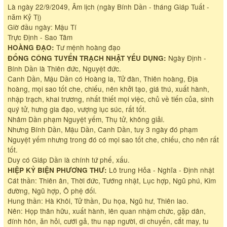
Là ngày 22/9/2049, Âm lịch (ngày Bính Dần - tháng Giáp Tuất -
năm Kỷ Tị)
Giờ đầu ngày: Mậu Tí
Trực Định - Sao Tâm
Tư mệnh hoàng đạo
HOÀNG ĐẠO:
Ngày Định -
ĐỔNG CÔNG TUYỂN TRẠCH NHẬT YẾU DỤNG:
Bính Dần là Thiên đức, Nguyệt đức.
Canh Dần, Mậu Dần có Hoàng la, Tử đàn, Thiên hoàng, Địa
hoàng, mọi sao tốt che, chiếu, nên khởi tạo, giá thú, xuất hành,
nhập trạch, khai trương, nhất thiết mọi việc, chủ về tiến của, sinh
quý tử, hưng gia đạo, vượng lục súc, rất tốt.
Nhâm Dần phạm Nguyệt yếm, Thụ tử, không giải.
Nhưng Bính Dần, Mậu Dần, Canh Dần, tuy 3 ngày đó phạm
Nguyệt yếm nhưng trong đó có mọi sao tốt che, chiếu, cho nên rất
tốt.
Duy có Giáp Dần là chính tứ phế, xấu.
Lô trung Hỏa - Nghĩa - Định nhật
HIỆP KỶ BIỆN PHƯƠNG THƯ:
Cát thần: Thiên ân, Thời đức, Tướng nhật, Lục hợp, Ngũ phú, Kim
đường, Ngũ hợp, Ô phệ đối.
Hung thần: Hà Khôi, Tử thần, Du họa, Ngũ hư, Thiên lao.
Nên: Họp thân hữu, xuất hành, lên quan nhậm chức, gặp dân,
đính hôn, ăn hỏi, cưới gả, thu nạp người, di chuyển, cắt may, tu