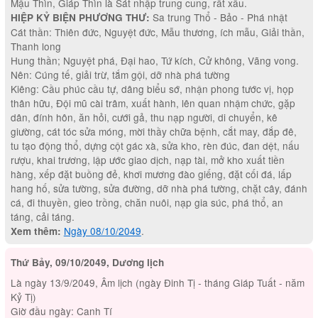
Mậu Thìn, Giáp Thìn là Sát nhập trung cung, rất xấu.
Sa trung Thổ - Bảo - Phá nhật
HIỆP KỶ BIỆN PHƯƠNG THƯ:
Cát thần: Thiên đức, Nguyệt đức, Mẫu thương, ích mẫu, Giải thần,
Thanh long
Hung thần; Nguyệt phá, Đại hao, Tứ kích, Cử không, Vãng vong.
Nên: Cúng tế, giải trừ, tắm gội, dỡ nhà phá tường
Kiêng: Cầu phúc cầu tự, dâng biểu sớ, nhận phong tước vị, họp
thân hữu, Đội mũ cài trâm, xuất hành, lên quan nhậm chức, gặp
dân, đính hôn, ăn hỏi, cưới gả, thu nạp người, di chuyển, kê
giường, cát tóc sửa móng, mời thầy chữa bệnh, cắt may, đắp đê,
tu tạo động thổ, dựng cột gác xà, sửa kho, rèn đúc, đan dệt, nấu
rượu, khai trương, lập ước giao dịch, nạp tài, mở kho xuất tiền
hàng, xếp đặt buồng đẻ, khơi mương đào giếng, đặt cối đá, lấp
hang hố, sửa tường, sửa đường, dỡ nhà phá tường, chặt cây, đánh
cá, đi thuyền, gieo trồng, chăn nuôi, nạp gia súc, phá thổ, an
táng, cải táng.
Ngày 08/10/2049
.
Xem thêm:
Thứ Bảy, 09/10/2049, Dương lịch
Là ngày 13/9/2049, Âm lịch (ngày Đinh Tị - tháng Giáp Tuất - năm
Kỷ Tị)
Giờ đầu ngày: Canh Tí