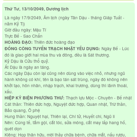
Thứ Tư, 13/10/2049, Dương lịch
Là ngày 17/9/2049, Âm lịch (ngày Tân Dậu - tháng Giáp Tuất -
năm Kỷ Tị)
Giờ đầu ngày: Mậu Tí
Trực Bế - Sao Chẩn
Thiên đức hoàng đạo
HOÀNG ĐẠO:
Ngày Bế - Lúc
ĐỔNG CÔNG TUYỂN TRẠCH NHẬT YẾU DỤNG:
đó là giao giới hai mùa thu và đông, đều là Sát thương.
Kỷ Dậu là Cửu thổ quỷ.
Ất Dậu là ngày an táng.
Các ngày Dậu còn lại cũng nên dùng vào việc nhỏ, nhưng ngũ
hành không có khí, tên là bạo tán sát trùng, ngày đó không nên
khởi tạo, hôn nhân, nhập trạch, khai trương, dùng thì lãnh thoái,
xấu.
Thạch lựu Mộc - Chuyên - Bế nhật
HIỆP KỶ BIỆN PHƯƠNG THƯ:
Cát thần: Thiên đức hợp, Nguyệt đức hợp, Quan nhật, Trừ thần,
Bảo quang, Ô phệ
Hung thần: Nguyệt hại, Thiên lại, Chí tử, Huyết chi, Ngũ li
Nên: Cúng tế, tắm gội, cắt tóc, sửa móng, cắt may lấp hang hố,
quét dọn
Kiêng: Họp thân hữu, mời thầy chữa bệnh, chữa mắt, nấu rượu,