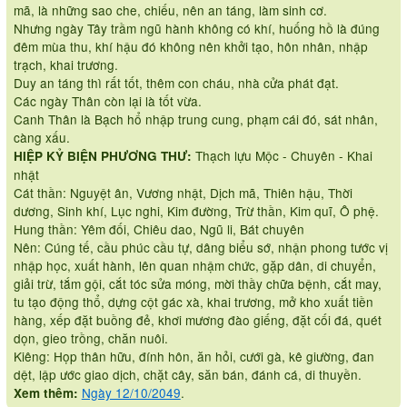
mã, là những sao che, chiếu, nên an táng, làm sinh cơ.
Nhưng ngày Tây trầm ngũ hành không có khí, huống hồ là đúng
đêm mùa thu, khí hậu đó không nên khởi tạo, hôn nhân, nhập
trạch, khai trương.
Duy an táng thì rất tốt, thêm con cháu, nhà cửa phát đạt.
Các ngày Thân còn lại là tốt vừa.
Canh Thân là Bạch hổ nhập trung cung, phạm cái đó, sát nhân,
càng xấu.
Thạch lựu Mộc - Chuyên - Khai
HIỆP KỶ BIỆN PHƯƠNG THƯ:
nhật
Cát thần: Nguyệt ân, Vương nhật, Dịch mã, Thiên hậu, Thời
dương, Sinh khí, Lục nghi, Kim đường, Trừ thần, Kim quĩ, Ô phệ.
Hung thần: Yêm đối, Chiêu dao, Ngũ li, Bát chuyên
Nên: Cúng tế, cầu phúc cầu tự, dâng biểu sớ, nhận phong tước vị
nhập học, xuất hành, lên quan nhậm chức, gặp dân, di chuyển,
giải trừ, tắm gội, cắt tóc sửa móng, mời thầy chữa bệnh, cắt may,
tu tạo động thổ, dựng cột gác xà, khai trương, mở kho xuất tiền
hàng, xếp đặt buồng đẻ, khơi mương đào giếng, đặt cối đá, quét
dọn, gieo trồng, chăn nuôi.
Kiêng: Họp thân hữu, đính hôn, ăn hỏi, cưới gà, kê giường, đan
dệt, lập ước giao dịch, chặt cây, săn bán, đánh cá, di thuyền.
Ngày 12/10/2049
.
Xem thêm: