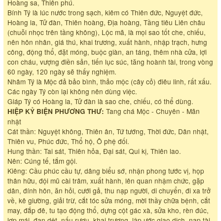
Hoàng sa, Thiên phú.
Bính Tý là lúc nước trong sạch, kiêm có Thiên đức, Nguyệt đức,
Hoàng la, Tử đàn, Thiên hoàng, Địa hoàng, Tầng tiêu Liên châu
(chuỗi nhọc trên tầng không), Lộc mã, là mọi sao tốt che, chiếu,
nên hôn nhân, giá thú, khai trương, xuất hành, nhập trạch, hưng
công, động thổ, đặt móng, buộc giàn, an táng, thêm nhà cửa, lợi
con cháu, vượng điền sản, tiến lục súc, tăng hoành tài, trong vòng
60 ngày, 120 ngày sẽ thấy nghiệm.
Nhâm Tý là Mộc đả bảo bình, thảo mộc (cây cỏ) điêu linh, rất xấu.
Các ngày Tý còn lại không nên dùng việc.
Giáp Tý có Hoàng la, Tử đàn là sao che, chiếu, có thể dùng.
Tang chá Mộc - Chuyên - Mãn
HIỆP KỶ BIỆN PHƯƠNG THƯ:
nhật
Cát thần: Nguyệt không, Thiên ân, Tứ tướng, Thời đức, Dân nhật,
Thiên vu, Phúc đức, Thổ hộ, Ô phệ đối.
Hung thần: Tai sát, Thiên hỏa, Đại sát, Qui kị, Thiên lao.
Nên: Cúng tế, tắm gội.
Kiêng: Cầu phúc cầu tự, dâng biểu sớ, nhận phong tước vị, họp
thân hữu, đội mũ cài trâm, xuất hành, lên quan nhậm chức, gặp
dân, đính hôn, ăn hỏi, cưới gả, thu nạp người, di chuyển, đi xa trở
về, kê giường, giải trừ, cắt tóc sửa móng, mời thầy chữa bệnh, cắt
may, đắp đê, tu tạo động thổ, dựng cột gác xà, sửa kho, rèn đúc,
lợp mái, đan dệt, nấu rượu, khai trương, lập ước giao dịch, nạp tài,