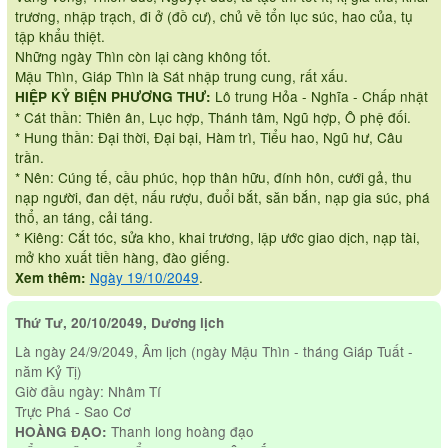
trương, nhập trạch, đi ở (đồ cư), chủ về tổn lục súc, hao của, tụ
tập khẩu thiệt.
Những ngày Thìn còn lại càng không tốt.
Mậu Thìn, Giáp Thìn là Sát nhập trung cung, rất xấu.
Lô trung Hỏa - Nghĩa - Chấp nhật
HIỆP KỶ BIỆN PHƯƠNG THƯ:
* Cát thần: Thiên ân, Lục hợp, Thánh tâm, Ngũ hợp, Ô phệ đối.
* Hung thần: Đại thời, Đại bại, Hàm trì, Tiểu hao, Ngũ hư, Câu
trần.
* Nên: Cúng tế, cầu phúc, họp thân hữu, đính hôn, cưới gả, thu
nạp người, đan dệt, nấu rượu, đuổi bắt, săn bắn, nạp gia súc, phá
thổ, an táng, cải táng.
* Kiêng: Cắt tóc, sửa kho, khai trương, lập ước giao dịch, nạp tài,
mở kho xuất tiền hàng, đào giếng.
Ngày 19/10/2049
.
Xem thêm:
Thứ Tư, 20/10/2049, Dương lịch
Là ngày 24/9/2049, Âm lịch (ngày Mậu Thìn - tháng Giáp Tuất -
năm Kỷ Tị)
Giờ đầu ngày: Nhâm Tí
Trực Phá - Sao Cơ
Thanh long hoàng đạo
HOÀNG ĐẠO: