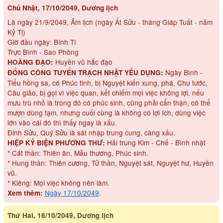
Chủ Nhật, 17/10/2049, Dương lịch
Là ngày 21/9/2049, Âm lịch (ngày Ất Sửu - tháng Giáp Tuất - năm
Kỷ Tị)
Giờ đầu ngày: Bính Tí
Trực Bình - Sao Phòng
Huyền vũ hắc đạo
HOÀNG ĐẠO:
Ngày Bình -
ĐỔNG CÔNG TUYỂN TRẠCH NHẬT YẾU DỤNG:
Tiểu hồng sa, có Phúc tinh, bị Nguyệt kiến xung, phá, Chu tước,
Câu giảo, bị gọi vì việc quan, kết chiếm mọi việc không lợi, nếu
mưu trù nhỏ là trong đó có phúc sinh, cũng phải cẩn thận, có thể
mượn dùng tạm, nhưng cuối cùng là không có lợi ích, dùng việc
lớn vào cái đó thì thấy ngay là xấu.
Đinh Sửu, Quý Sửu là sát nhập trung cung, càng xấu.
Hải trung Kim - Chế - Bình nhật
HIỆP KỶ BIỆN PHƯƠNG THƯ:
* Cát thần: Thiên ân, Mẫu thương, Phúc sinh.
* Hung thần: Thiên cương, Tử thần, Nguyệt sát, Nguyệt hư, Huyền
vũ.
* Kiêng: Mọi việc không nên làm.
Ngày 17/10/2049
.
Xem thêm:
Thứ Hai, 18/10/2049, Dương lịch