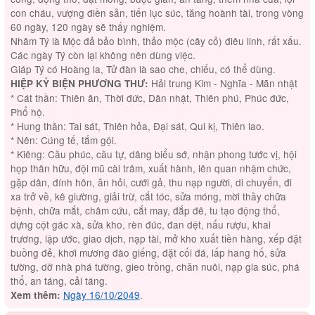
con cháu, vượng điền sản, tiến lục súc, tăng hoành tài, trong vòng
60 ngày, 120 ngày sẽ thấy nghiệm.
Nhâm Tý là Mộc đả bảo bình, thảo mộc (cây cỏ) điêu linh, rất xấu.
Các ngày Tý còn lại không nên dùng việc.
Giáp Tý có Hoàng la, Tử đàn là sao che, chiếu, có thể dùng.
Hải trung Kim - Nghĩa - Mãn nhật
HIỆP KỶ BIỆN PHƯƠNG THƯ:
* Cát thần: Thiên ân, Thời đức, Dân nhật, Thiên phú, Phúc đức,
Phổ hộ.
* Hung thần: Tai sát, Thiên hỏa, Đại sát, Qui kị, Thiên lao.
* Nên: Cúng tế, tắm gội.
* Kiêng: Cầu phúc, cầu tự, dâng biểu sớ, nhận phong tước vị, hội
họp thân hữu, đội mũ cài trâm, xuất hành, lên quan nhậm chức,
gặp dân, đính hôn, ăn hỏi, cưới gả, thu nạp người, di chuyển, đi
xa trở về, kê giường, giải trừ, cắt tóc, sửa móng, mời thầy chữa
bệnh, chữa mắt, châm cứu, cắt may, đắp đê, tu tạo động thổ,
dựng cột gác xà, sửa kho, rèn đúc, đan dệt, nấu rượu, khai
trương, lập ước, giao dịch, nạp tài, mở kho xuất tiền hàng, xếp đặt
buồng đẻ, khơi mương đào giếng, đặt cối đá, lấp hang hố, sửa
tường, dỡ nhà phá tường, gieo trồng, chăn nuôi, nạp gia súc, phá
thổ, an táng, cải táng.
Ngày 16/10/2049
.
Xem thêm: