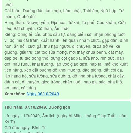
nhật
Cát thần: Dương đức, tam hợp, Lâm nhật, Thời âm, Ngũ hợp, Tư
mệnh, Ô phê đối
Hung thần: Nguyệt yểm, Địa hỏa, Tử khí, Tứ phế, Cửu khảm, Cửu
tiêu, Bát chuyên, Cô thần, Âm thác.
Kiêng: Cúng tế, cầu phúc cầu tự, dâng biểu sớ, nhận phong tước
vị, đội mũ cài trâm, xuất hành, lên quan nhậm chức, gặp dân, đính
hôn, ăn hỏi, cưới gả, thu nạp người, di chuyển, đi xa trở về, kê
giường, giải trừ, cát tóc sửa móng, mời thầy chữa bệnh, cắt may,
đắp đê, tu tạo động thổ, dựng cột gác xà, sửa kho, rèn đức, đan
dệt, nấu rượu, khai trương, lập ước giao dịch, nạp tài, mở kho xuất
tiền hàng, xếp đặt buồng đẻ khơi mương, đào giếng, đặt cối đá,
lấp hang hố, sửa tường, sửa đường, dỡ nhà phá tường, chặt cây,
đánh cá, đi thuyền, gieo trồng, chăn nuôi, nạp gia súc, phá thổ,
an táng, cải táng.
Ngày 06/10/2049
.
Xem thêm:
Thứ Năm, 07/10/2049, Dương lịch
Là ngày 11/9/2049, Âm lịch (ngày Ất Mão - tháng Giáp Tuất - năm
Kỷ Tị)
Giờ đầu ngày: Bính Tí