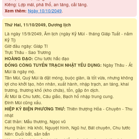
Kiêng: Lợp mái, phá thổ, an táng, cải táng.
Ngày 10/10/2049
.
Xem thêm:
Thứ Hai, 11/10/2049, Dương lịch
Là ngày 15/9/2049, Âm lịch (ngày Kỷ Mùi - tháng Giáp Tuất - năm
Kỷ Tị)
Giờ đầu ngày: Giáp Tí
Trực Thâu - Sao Trương
Chu tước hắc đạo
HOÀNG ĐẠO:
Ngày Thâu - Ất
ĐỔNG CÔNG TUYỂN TRẠCH NHẬT YẾU DỤNG:
Mùi là ngày mộ.
Tân Mùi, Quý Mùi là đặt móng, buộc giàn, là tốt vừa, nhưng không
lợi cho khởi tạo, hôn nhân, xuất hành, nhập trạch, an táng, khai
trương, thương khố (kho chứa), tổn, gặp ôn dịch.
Ất Mùi là Chu tước, Câu giảo, Bạch hổ nhập trung cung.
Đinh Mùi cũng xấu.
Thiên thượng Hỏa - Chuyên - Thu
HIỆP KỶ BIỆN PHƯƠNG THƯ:
nhật
Cát thần: Mẫu thương, Ngọc vũ
Hung thần: Hà khôi, Nguyệt hình, Ngũ hư, Bát chuyên, Chu tước
Nên: Đuổi bắt, săn bắn