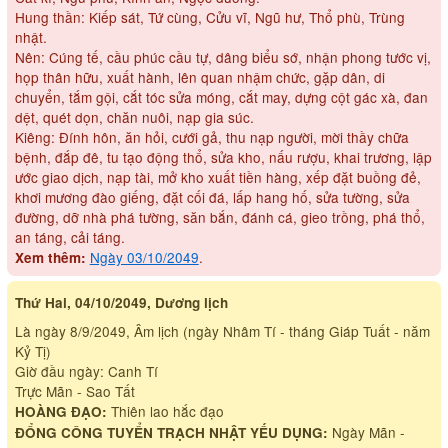
Hung thần: Kiếp sát, Tứ cùng, Cửu vĩ, Ngũ hư, Thổ phù, Trùng
nhật.
Nên: Cúng tế, cầu phúc cầu tự, dâng biểu sớ, nhận phong tước vị,
họp thân hữu, xuất hành, lên quan nhậm chức, gặp dân, di
chuyển, tắm gội, cắt tóc sửa móng, cắt may, dựng cột gác xà, đan
dệt, quét dọn, chăn nuôi, nạp gia súc.
Kiêng: Đính hôn, ăn hỏi, cưới gả, thu nạp người, mời thầy chữa
bệnh, đắp đê, tu tạo động thổ, sửa kho, nấu rượu, khai trương, lập
ước giao dịch, nạp tài, mở kho xuất tiền hàng, xếp đặt buồng đẻ,
khơi mương đào giếng, đặt cối đá, lấp hang hố, sửa tường, sửa
đường, dỡ nhà phá tường, săn bắn, đánh cá, gieo trồng, phá thổ,
an táng, cải táng.
Ngày 03/10/2049
.
Xem thêm:
Thứ Hai, 04/10/2049, Dương lịch
Là ngày 8/9/2049, Âm lịch (ngày Nhâm Tí - tháng Giáp Tuất - năm
Kỷ Tị)
Giờ đầu ngày: Canh Tí
Trực Mãn - Sao Tất
Thiên lao hắc đạo
HOÀNG ĐẠO:
Ngày Mãn -
ĐỔNG CÔNG TUYỂN TRẠCH NHẬT YẾU DỤNG: