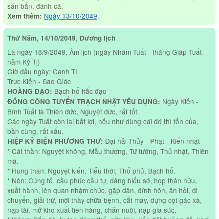
săn bắn, đánh cá.
Ngày 13/10/2049
.
Xem thêm:
Thứ Năm, 14/10/2049, Dương lịch
Là ngày 18/9/2049, Âm lịch (ngày Nhâm Tuất - tháng Giáp Tuất -
năm Kỷ Tị)
Giờ đầu ngày: Canh Tí
Trực Kiến - Sao Giác
Bạch hổ hắc đạo
HOÀNG ĐẠO:
Ngày Kiến -
ĐỔNG CÔNG TUYỂN TRẠCH NHẬT YẾU DỤNG:
Bính Tuất là Thiên đức, Nguyệt đức, rất tốt.
Các ngày Tuất còn lại bất lợi, nếu như dùng cái đó thì tổn của,
bần cùng, rất xấu.
Đại hải Thủy - Phạt - Kiến nhật
HIỆP KỶ BIỆN PHƯƠNG THƯ:
* Cát thần: Nguyệt không, Mẫu thương, Tứ tướng, Thủ nhật, Thiên
mã.
* Hung thần: Nguyệt kiến, Tiểu thời, Thổ phủ, Bạch hổ.
* Nên: Cúng tế, cầu phúc cầu tự, dâng biểu sớ, họp thân hữu,
xuất hành, lên quan nhậm chức, gặp dân, đính hôn, ăn hỏi, di
chuyển, giải trừ, mời thầy chữa bệnh, cắt may, dựng cột gác xà,
nạp tài, mở kho xuất tiền hàng, chăn nuôi, nạp gia súc.