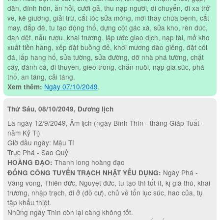
dân, đính hôn, ăn hỏi, cưới gả, thu nạp người, di chuyển, đi xa trở
về, kê giường, giải trừ, cắt tóc sửa móng, mời thầy chữa bệnh, cắt
may, đắp đê, tu tạo động thổ, dựng cột gác xà, sửa kho, rèn đúc,
đan dệt, nấu rượu, khai trương, lập ước giao dịch, nạp tài, mở kho
xuất tiền hàng, xếp đặt buồng đẻ, khơi mương đào giếng, đặt cối
đá, lấp hang hố, sửa tường, sửa đường, dỡ nhà phá tường, chặt
cây, đánh cá, đi thuyền, gieo trồng, chăn nuôi, nạp gia súc, phá
thổ, an táng, cải táng.
Ngày 07/10/2049
.
Xem thêm:
Thứ Sáu, 08/10/2049, Dương lịch
Là ngày 12/9/2049, Âm lịch (ngày Bính Thìn - tháng Giáp Tuất -
năm Kỷ Tị)
Giờ đầu ngày: Mậu Tí
Trực Phá - Sao Quỷ
Thanh long hoàng đạo
HOÀNG ĐẠO:
Ngày Phá -
ĐỔNG CÔNG TUYỂN TRẠCH NHẬT YẾU DỤNG:
Vãng vong, Thiên đức, Nguyệt đức, tu tạo thì tốt ít, kị giá thú, khai
trương, nhập trạch, đi ở (đồ cư), chủ về tổn lục súc, hao của, tụ
tập khẩu thiệt.
Những ngày Thìn còn lại càng không tốt.