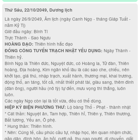
Thứ Sáu, 22/10/2049, Dương lịch
Là ngày 26/9/2049, Âm lịch (ngày Canh Ngọ - tháng Giáp Tuất -
năm Kỷ Tị)
Giờ đầu ngày: Bính Tí
Trực Thành - Sao Ngưu
Thiên hình hắc đạo
HOÀNG ĐẠO:
Ngày Thành -
ĐỔNG CÔNG TUYỂN TRẠCH NHẬT YẾU DỤNG:
Thiên hỷ.
Bính Ngọ là Thiên đức, Nguyệt đức, có Hoàng la, Tử đàn, Thiên
hoàng, Địa hoàng, Kim ngân khố lâu là các sao che, chiếu, nên
khởi tạo, giá thú, nhập trạch, xuất hành, thương mại, khai trương,
động thổ, an táng, tốt cả, nhất thiết phát tài, giàu sang, thêm đinh
(đàn ông), người hầu (nô tỳ) tự đến, mưu vọng thì thắng, luôn
luôn.
Các ngày Ngọ còn lại là tốt vừa, đều có thể dùng.
Lộ bàng Thổ - Phạt - thành nhật
HIỆP KỶ BIỆN PHƯƠNG THƯ:
* Cát thần: Nguyệt ân, Tam hợp, Thiên hỉ, Thiên y, Thiên thương,
Bất tương, Yếu an, Ô phệ.
* Hung thần: Thiên hình.
* Nên: Cúng tế, cầu phúc cầu tự, nhập học, lên quan nhậm chức,
gặp dân, đính hôn, ăn hỏi, cưới gả, thu nạp người, di chuyển, giải