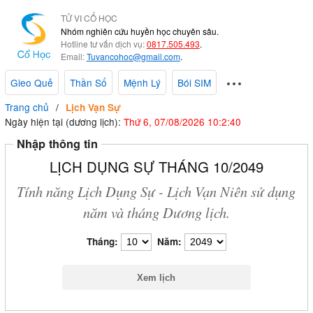
TỬ VI CỔ HỌC
Nhóm nghiên cứu huyền học chuyên sâu.
Hotline tư vấn dịch vụ:
0817.505.493
.
Email:
Tuvancohoc@gmail.com
.
Gieo Quẻ
Thần Số
Mệnh Lý
Bói SIM
Trang chủ
Lịch Vạn Sự
Ngày hiện tại (dương lịch):
Thứ 6, 07/08/2026 10:2:41
Nhập thông tin
LỊCH DỤNG SỰ THÁNG 10/2049
Tính năng Lịch Dụng Sự - Lịch Vạn Niên sử dụng
năm và tháng Dương lịch.
Tháng:
Năm: