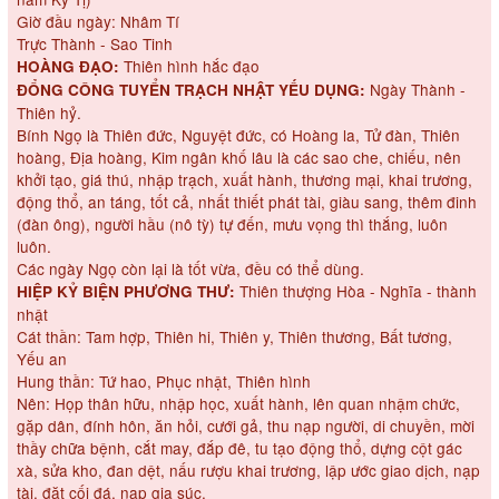
Giờ đầu ngày: Nhâm Tí
Trực Thành - Sao Tinh
Thiên hình hắc đạo
HOÀNG ĐẠO:
Ngày Thành -
ĐỔNG CÔNG TUYỂN TRẠCH NHẬT YẾU DỤNG:
Thiên hỷ.
Bính Ngọ là Thiên đức, Nguyệt đức, có Hoàng la, Tử đàn, Thiên
hoàng, Địa hoàng, Kim ngân khố lâu là các sao che, chiếu, nên
khởi tạo, giá thú, nhập trạch, xuất hành, thương mại, khai trương,
động thổ, an táng, tốt cả, nhất thiết phát tài, giàu sang, thêm đinh
(đàn ông), người hầu (nô tỳ) tự đến, mưu vọng thì thắng, luôn
luôn.
Các ngày Ngọ còn lại là tốt vừa, đều có thể dùng.
Thiên thượng Hòa - Nghĩa - thành
HIỆP KỶ BIỆN PHƯƠNG THƯ:
nhật
Cát thần: Tam hợp, Thiên hi, Thiên y, Thiên thương, Bất tương,
Yếu an
Hung thần: Tứ hao, Phục nhật, Thiên hình
Nên: Họp thân hữu, nhập học, xuất hành, lên quan nhậm chức,
gặp dân, đính hôn, ăn hỏi, cưới gả, thu nạp người, di chuyền, mời
thầy chữa bệnh, cắt may, đắp đê, tu tạo động thổ, dựng cột gác
xà, sửa kho, đan dệt, nấu rượu khai trương, lập ước giao dịch, nạp
tài, đặt cối đá, nạp gia súc.